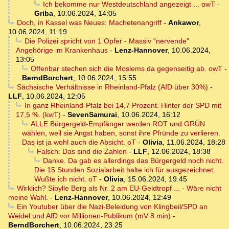
Ich bekomme nur Westdeutschland angezeigt ... owT
-
Griba
,
10.06.2024, 14:05
Doch, in Kassel was Neues: Machetenangriff
-
Ankawor
,
10.06.2024, 11:19
Die Polizei spricht von 1 Opfer - Massiv "nervende"
Angehörige im Krankenhaus
-
Lenz-Hannover
,
10.06.2024,
13:05
Offenbar stechen sich die Moslems da gegenseitig ab. owT
-
BerndBorchert
,
10.06.2024, 15:55
Sächsische Verhältnisse in Rheinland-Pfalz (AfD über 30%)
-
LLF
,
10.06.2024, 12:05
In ganz Rheinland-Pfalz bei 14,7 Prozent. Hinter der SPD mit
17,5 %. (kwT)
-
SevenSamurai
,
10.06.2024, 16:12
ALLE Bürgergeld-Empfänger werden ROT und GRÜN
wählen, weil sie Angst haben, sonst ihre Pfründe zu verlieren.
Das ist ja wohl auch die Absicht. oT
-
Olivia
,
11.06.2024, 18:28
Falsch: Das sind die Zahlen
-
LLF
,
12.06.2024, 18:38
Danke. Da gab es allerdings das Bürgergeld noch nicht.
Die 15 Stunden Sozialarbeit halte ich für ausgezeichnet.
Wußte ich nicht. oT
-
Olivia
,
15.06.2024, 19:45
Wirklich? Sibylle Berg als Nr. 2 am EU-Geldtropf ... - Wäre nicht
meine Wahl.
-
Lenz-Hannover
,
10.06.2024, 12:49
Ein Youtuber über die Nazi-Beleidung von Klingbeil/SPD an
Weidel und AfD vor Millionen-Publikum (mV 8 min)
-
BerndBorchert
,
10.06.2024, 23:25