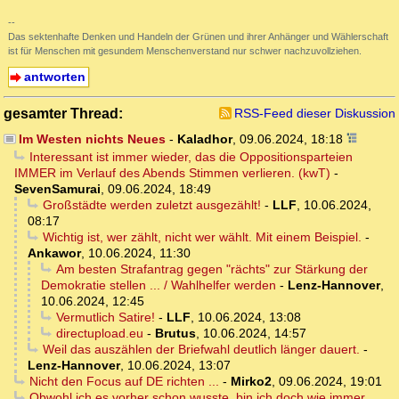
--
Das sektenhafte Denken und Handeln der Grünen und ihrer Anhänger und Wählerschaft
ist für Menschen mit gesundem Menschenverstand nur schwer nachzuvollziehen.
antworten
gesamter Thread:
RSS-Feed dieser Diskussion
Im Westen nichts Neues
-
Kaladhor
,
09.06.2024, 18:18
Interessant ist immer wieder, das die Oppositionsparteien
IMMER im Verlauf des Abends Stimmen verlieren. (kwT)
-
SevenSamurai
,
09.06.2024, 18:49
Großstädte werden zuletzt ausgezählt!
-
LLF
,
10.06.2024,
08:17
Wichtig ist, wer zählt, nicht wer wählt. Mit einem Beispiel.
-
Ankawor
,
10.06.2024, 11:30
Am besten Strafantrag gegen "rächts" zur Stärkung der
Demokratie stellen ... / Wahlhelfer werden
-
Lenz-Hannover
,
10.06.2024, 12:45
Vermutlich Satire!
-
LLF
,
10.06.2024, 13:08
directupload.eu
-
Brutus
,
10.06.2024, 14:57
Weil das auszählen der Briefwahl deutlich länger dauert.
-
Lenz-Hannover
,
10.06.2024, 13:07
Nicht den Focus auf DE richten ...
-
Mirko2
,
09.06.2024, 19:01
Obwohl ich es vorher schon wusste, bin ich doch wie immer