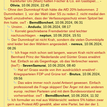
frankfurter Uni (Main) hatten Fischer & Co. ein Gastspiel....
-
Olivia
,
10.06.2024, 22:45
Ohne den Dummkopf Krah hätte die AfD 20% bekommen. 2
Dummheiten: 1. vor der Wahl über SS zu reden 2. nicht medial den
Spieß umzudrehen, dass der Verfassungsschutz einen Spitzel bei
ihm hatte. owT
-
BerndBorchert
,
10.06.2024, 06:31
Unsinn...
-
Andudu
,
10.06.2024, 08:17
Korrekt geschriebene Fremdwörter sind leichter
nachzuschlagen.
-
neptun
,
10.06.2024, 15:51
Der Dummkopf ist nicht Krah, sondern die vielen Dummköpfe
sind leider bei den Wählern angesiedelt.
-
nereus
,
10.06.2024,
08:26
Ich frage mich schon seit langem, warum Krah nicht einfach
Bernhard Prinz der Niederlande und Günter Grass erwähnt
hat. Einfach so als Gegenfrage, ob das Verbrecher waren.
(kwT)
-
SevenSamurai
,
10.06.2024, 08:40
Hat er! Grass wurde von ihm ausdrücklich erwähnt! -
Kriegsparteien FDP und Grüne tot!
-
Brutus
,
10.06.2024,
09:56
Das wäre immer noch zuviel Antwort gewesen. Einfach
professionell die Frage skippen! Der Ärger mit den anderen
europ. rechten Parteien und mit dem Bundesvorstand war
vorhersehbar. owT
-
BerndBorchert
,
10.06.2024, 11:32
Ich formulier es mal aus Wählersicht: weitere 5% hätten zwar
gern aus Protest AfD gewählt, aber eine Partei, bei der der 1.