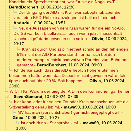
Kandidat ein Sprechverbot hat, war für sie ein Nogo. owT
-
BerndBorchert
,
10.06.2024, 12:36
Der Umgang der AfD mit Krah war suboptimal, aber die
veralteten BRD-Reflexe abzulegen, ist halt nicht einfach...
-
Andudu
,
10.06.2024, 13:51
Ne, die Aussagen von dem Krah waren für die ein No-Go.
Die SS war kein Bibelkreis..... auch wenn jetzt "massenhaft
Unschuldige" darin gewesen sein sollen.
-
Olivia
,
10.06.2024,
23:17
Krah ist durch Undiszipliniertheit schuld an den fehlenden
5%, nicht der AfD Parteivorstand - er hat sich bei den
anderen europ. rechtskonservativen Parteien zum Buhmann
gemacht
-
BerndBorchert
,
11.06.2024, 09:00
Ich denke auch, dass die AfD erheblich höhere Stimmen
bekommen hätte, wenn das Diseaster nicht gewesen wäre. Ich
tippe auch auf über 20 %. Shit happens...
-
Olivia
,
10.06.2024,
23:06
WICHTIG: Warum der Sieg der AfD in den Kommunen gar keiner
ist.
-
SevenSamurai
,
10.06.2024, 07:39
hier kann jeder für seinen Ort oder Kreis nachschauen wie die
Sitzverteilung genau ist: mL
-
mawa99
,
10.06.2024, 10:09
MV hat man (vorsichtshalber) gar nicht eingepflegt owT
-
Griba
,
10.06.2024, 10:27
ist doch drinn - Stichprobe - mL
-
mawa99
,
10.06.2024,
13:06