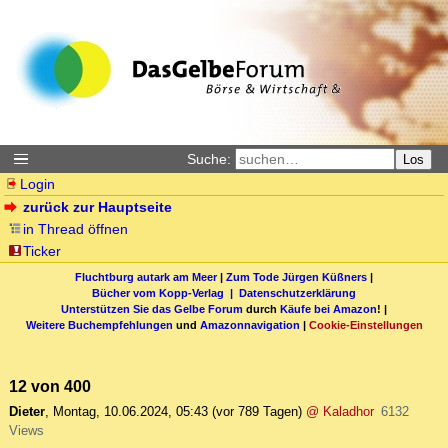
Suche:
Los
Login
zurück zur Hauptseite
in Thread öffnen
Ticker
Fluchtburg autark am Meer
|
Zum Tode Jürgen Küßners
|
Bücher vom Kopp-Verlag |
Datenschutzerklärung
Unterstützen Sie das Gelbe Forum
durch
Käufe bei Amazon
! |
Weitere Buchempfehlungen
und
Amazonnavigation
|
Cookie-Einstellungen
12 von 400
Dieter
,
Montag, 10.06.2024, 05:43
(vor 789 Tagen)
@ Kaladhor
6132
Views