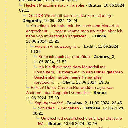
b.o.bachter
,
10.06.2024, 07:44
Heckert Maschinenbau - nix solar
-
Brutus
,
10.06.2024,
09:11
Die DDR Wirtschaft war nicht konkurenzfaehig
-
Dragonfly
,
10.06.2024, 18:24
Allerdings. Ich habe mir das nach dem Mauerfall
angeschaut ..... sagen konnte man nix mehr, aber ich
habe von Investitionen abgeraten....
-
Olivia
,
10.06.2024, 22:26
was ein Armutszeugnis...
-
kaddii
,
11.06.2024,
18:33
Sehe ich auch so. (nur Zitat)
-
Zandow_2
,
11.06.2024, 21:59
Ich bin direkt nach dem Mauerfall mit
Computern, Druckern etc. in den Ostteil gefahren.
Geschenke, mußte meine Firma alles
versteuern.....
-
Olivia
,
15.06.2024, 19:35
Falsch! Detlev Carsten Rohwedder sagte was
Anderes - das Gegenteil vermutlich
-
Brutus
,
11.06.2024, 15:20
Kaputtgemacht!
-
Zandow_2
,
11.06.2024, 22:45
Schulden ↔ Guthaben
-
Ostfriese
,
12.06.2024,
08:21
Unterschied sozialistische und kapitalistische
BWL
-
Brutus
,
13.06.2024, 00:49