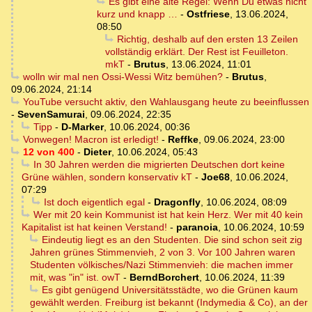
Es gibt eine alte Regel: Wenn Du etwas nicht
kurz und knapp …
-
Ostfriese
,
13.06.2024,
08:50
Richtig, deshalb auf den ersten 13 Zeilen
vollständig erklärt. Der Rest ist Feuilleton.
mkT
-
Brutus
,
13.06.2024, 11:01
wolln wir mal nen Ossi-Wessi Witz bemühen?
-
Brutus
,
09.06.2024, 21:14
YouTube versucht aktiv, den Wahlausgang heute zu beeinflussen
-
SevenSamurai
,
09.06.2024, 22:35
Tipp
-
D-Marker
,
10.06.2024, 00:36
Vonwegen! Macron ist erledigt!
-
Reffke
,
09.06.2024, 23:00
12 von 400
-
Dieter
,
10.06.2024, 05:43
In 30 Jahren werden die migrierten Deutschen dort keine
Grüne wählen, sondern konservativ kT
-
Joe68
,
10.06.2024,
07:29
Ist doch eigentlich egal
-
Dragonfly
,
10.06.2024, 08:09
Wer mit 20 kein Kommunist ist hat kein Herz. Wer mit 40 kein
Kapitalist ist hat keinen Verstand!
-
paranoia
,
10.06.2024, 10:59
Eindeutig liegt es an den Studenten. Die sind schon seit zig
Jahren grünes Stimmenvieh, 2 von 3. Vor 100 Jahren waren
Studenten völkisches/Nazi Stimmenvieh: die machen immer
mit, was "in" ist. owT
-
BerndBorchert
,
10.06.2024, 11:39
Es gibt genügend Universitätsstädte, wo die Grünen kaum
gewählt werden. Freiburg ist bekannt (Indymedia & Co), an der