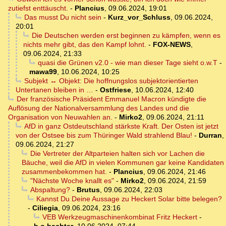
zutiefst enttäuscht.
-
Plancius
,
09.06.2024, 19:01
Das musst Du nicht sein
-
Kurz_vor_Schluss
,
09.06.2024,
20:01
Die Deutschen werden erst beginnen zu kämpfen, wenn es
nichts mehr gibt, das den Kampf lohnt.
-
FOX-NEWS
,
09.06.2024, 21:33
quasi die Grünen v2.0 - wie man dieser Tage sieht o.w.T
-
mawa99
,
10.06.2024, 10:25
Subjekt ↔ Objekt: Die hoffnungslos subjektorientierten
Untertanen bleiben in …
-
Ostfriese
,
10.06.2024, 12:40
Der französische Präsident Emmanuel Macron kündigte die
Auflösung der Nationalversammlung des Landes und die
Organisation von Neuwahlen an.
-
Mirko2
,
09.06.2024, 21:11
AfD in ganz Ostdeutschland stärkste Kraft. Der Osten ist jetzt
von der Ostsee bis zum Thüringer Wald strahlend Blau!
-
Durran
,
09.06.2024, 21:27
Die Vertreter der Altparteien halten sich vor Lachen die
Bäuche, weil die AfD in vielen Kommunen gar keine Kandidaten
zusammenbekommen hat.
-
Plancius
,
09.06.2024, 21:46
"Nächste Woche knallt es"
-
Mirko2
,
09.06.2024, 21:59
Abspaltung?
-
Brutus
,
09.06.2024, 22:03
Kannst Du Deine Aussage zu Heckert Solar bitte belegen?
-
Ciliegia
,
09.06.2024, 23:16
VEB Werkzeugmaschinenkombinat Fritz Heckert
-