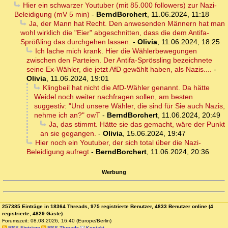
Hier ein schwarzer Youtuber (mit 85.000 followers) zur Nazi-
Beleidigung (mV 5 min)
-
BerndBorchert
,
11.06.2024, 11:18
Ja, der Mann hat Recht. Den anwesenden Männern hat man
wohl wirklich die "Eier" abgeschnitten, dass die dem Antifa-
Sprößling das durchgehen lassen.
-
Olivia
,
11.06.2024, 18:25
Ich lache mich krank. Hier die Wählerbewegungen
zwischen den Parteien. Der Antifa-Sprössling bezeichnete
seine Ex-Wähler, die jetzt AfD gewählt haben, als Nazis....
-
Olivia
,
11.06.2024, 19:01
Klingbeil hat nicht die AfD-Wähler genannt. Da hätte
Weidel noch weiter nachfragen sollen, am besten
suggestiv: "Und unsere Wähler, die sind für Sie auch Nazis,
nehme ich an?" owT
-
BerndBorchert
,
11.06.2024, 20:49
Ja, das stimmt. Hätte sie das gemacht, wäre der Punkt
an sie gegangen.
-
Olivia
,
15.06.2024, 19:47
Hier noch ein Youtuber, der sich total über die Nazi-
Beleidigung aufregt
-
BerndBorchert
,
11.06.2024, 20:36
Werbung
257385 Einträge in 18364 Threads, 975 registrierte Benutzer, 4833 Benutzer online (4
registrierte, 4829 Gäste)
Forumszeit: 08.08.2026, 16:40 (Europe/Berlin)
RSS Einträge
RSS Threads
Kontakt