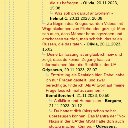
die zu befragen.
-
Olivia
,
20.11.2023,
15:08
Was soll ich darauf antworten?
-
helmut-1
,
20.11.2023, 20:38
Zu Beginn des Krieges wurden Videos mit
Wagenkolonnen von Fliehenden gezeigt. Man
sah auch, dass Männer herausgezogen und
erschossen wurden, man schrieb, das seien
Russen, die das taten.
-
Olivia
,
20.11.2023,
15:02
Deine Einlassung ist unglaublich naiv und
zeigt, dass du keinen Zugang hast zu
Informationen über die Realität in der UA.
-
Odysseus
,
20.11.2023, 22:07
Entrüstung als Reaktion hier. Dabei habe
ich nur Fragen gestellt, und zwar
berechtigte, finde ich. Als Antwort auf meine
Frage fass ich mal zusammen,
-
BerndBorchert
,
21.11.2023, 00:50
Aufklärer und Humanisten
-
Bergamr
,
21.11.2023, 01:12
Du hättest dich (hier) schon selbst
überzeugen können. Das Mantra der "No-
Nazis in der UA"der MSM hätte dich auch
stutzig machen können.
-
Odysseus
,