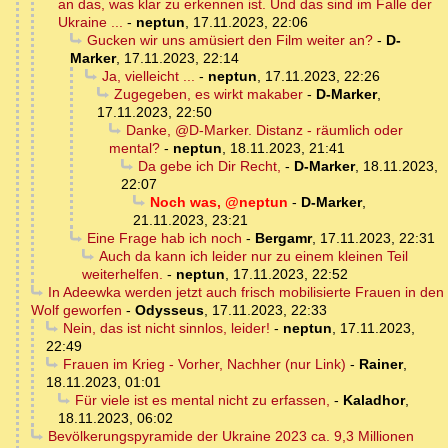
an das, was klar zu erkennen ist. Und das sind im Falle der
Ukraine ...
-
neptun
,
17.11.2023, 22:06
Gucken wir uns amüsiert den Film weiter an?
-
D-
Marker
,
17.11.2023, 22:14
Ja, vielleicht ...
-
neptun
,
17.11.2023, 22:26
Zugegeben, es wirkt makaber
-
D-Marker
,
17.11.2023, 22:50
Danke, @D-Marker. Distanz - räumlich oder
mental?
-
neptun
,
18.11.2023, 21:41
Da gebe ich Dir Recht,
-
D-Marker
,
18.11.2023,
22:07
Noch was, @neptun
-
D-Marker
,
21.11.2023, 23:21
Eine Frage hab ich noch
-
Bergamr
,
17.11.2023, 22:31
Auch da kann ich leider nur zu einem kleinen Teil
weiterhelfen.
-
neptun
,
17.11.2023, 22:52
In Adeewka werden jetzt auch frisch mobilisierte Frauen in den
Wolf geworfen
-
Odysseus
,
17.11.2023, 22:33
Nein, das ist nicht sinnlos, leider!
-
neptun
,
17.11.2023,
22:49
Frauen im Krieg - Vorher, Nachher (nur Link)
-
Rainer
,
18.11.2023, 01:01
Für viele ist es mental nicht zu erfassen,
-
Kaladhor
,
18.11.2023, 06:02
Bevölkerungspyramide der Ukraine 2023 ca. 9,3 Millionen