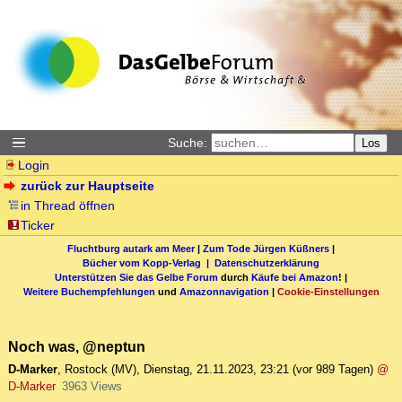
Suche:
Los
Login
zurück zur Hauptseite
in Thread öffnen
Ticker
Fluchtburg autark am Meer
|
Zum Tode Jürgen Küßners
|
Bücher vom Kopp-Verlag |
Datenschutzerklärung
Unterstützen Sie das Gelbe Forum
durch
Käufe bei Amazon
! |
Weitere Buchempfehlungen
und
Amazonnavigation
|
Cookie-Einstellungen
Noch was, @neptun
D-Marker
,
Rostock (MV)
,
Dienstag, 21.11.2023, 23:21
(vor 989 Tagen)
@
D-Marker
3963 Views