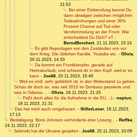
21:52
Bei einer Einberufung kannst Du
dann abwägen zwischen möglichen
Todesdrohungen und einer 30%
Prozent Chance auf Tod oder
Verstümmelung an der Front. Wie
entscheidest Du Dich? oT
-
BerndBorchert
,
21.11.2023, 23:15
Es gibt Reportagen von den Zuständen von vor
dem Krieg. Die üblichen Kanäle, Youtube etc.
-
Olivia
,
20.11.2023, 14:33
Da kommt ein Frontkämpfer, gerade auf
Heimaturlaub, und schiesst dir in den Kopf, weil er es
kann
-
Joe68
,
20.11.2023, 15:40
Weil es vmtl. sehr gefählich ist, in den Widerstand zu gehen.
Schau dir doch an, was seit 2015 im Donbass passierte und
was in Odessa....
-
Olivia
,
18.11.2023, 21:25
Paßt doch alles für die Aufnahme in die EU. ;-)
-
neptun
,
18.11.2023, 21:31
Das hat mich auch umgehauen.
-
StillerLeser
,
18.11.2023,
17:13
Bestätigung: Boris Johnson verhinderte eine Lösung...
-
Reffke
,
24.11.2023, 22:17
Selenski hat die Ukraine geopfert
-
Joe68
,
25.11.2023, 10:09