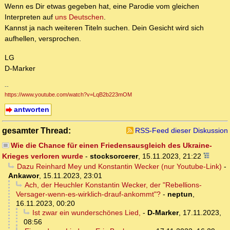
Wenn es Dir etwas gegeben hat, eine Parodie vom gleichen
Interpreten auf
uns Deutschen
.
Kannst ja nach weiteren Titeln suchen. Dein Gesicht wird sich
aufhellen, versprochen.
LG
D-Marker
--
https://www.youtube.com/watch?v=LqB2b223mOM
antworten
gesamter Thread:
RSS-Feed dieser Diskussion
Wie die Chance für einen Friedensausgleich des Ukraine-
Krieges verloren wurde
-
stocksorcerer
,
15.11.2023, 21:22
Dazu Reinhard Mey und Konstantin Wecker (nur Youtube-Link)
-
Ankawor
,
15.11.2023, 23:01
Ach, der Heuchler Konstantin Wecker, der "Rebellions-
Versager-wenn-es-wirklich-drauf-ankommt"?
-
neptun
,
16.11.2023, 00:20
Ist zwar ein wunderschönes Lied,
-
D-Marker
,
17.11.2023,
08:56