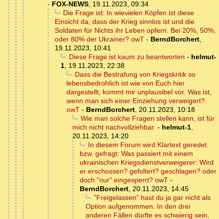
-
FOX-NEWS
,
19.11.2023, 09:34
Die Frage ist: In wievielen Köpfen ist diese
Einsicht da, dass der Krieg sinnlos ist und die
Soldaten für Nichts ihr Leben opfern. Bei 20%, 50%,
oder 80% der Ukrainer? owT
-
BerndBorchert
,
19.11.2023, 10:41
Diese Frage ist kaum zu beantworten
-
helmut-
1
,
19.11.2023, 22:38
Dass die Bestrafung von Kriegskritik so
lebensbedrohlich ist wie von Euch hier
dargestellt, kommt mir unplausibel vor. Was ist,
wenn man sich einer Einziehung verweigert?
owT
-
BerndBorchert
,
20.11.2023, 10:18
Wie man solche Fragen stellen kann, ist für
mich nicht nachvollziehbar.
-
helmut-1
,
20.11.2023, 14:20
In diesem Forum wird Klartext geredet
bzw. gefragt: Was passiert mit einem
ukrainischen Kriegsdienstverweigerer: Wird
er erschossen? gefoltert? geschlagen? oder
doch "nur" eingesperrt? owT
-
BerndBorchert
,
20.11.2023, 14:45
"Freigelassen" hast du ja gar nicht als
Option aufgenommen. In den drei
anderen Fällen dürfte es schwierig sein,