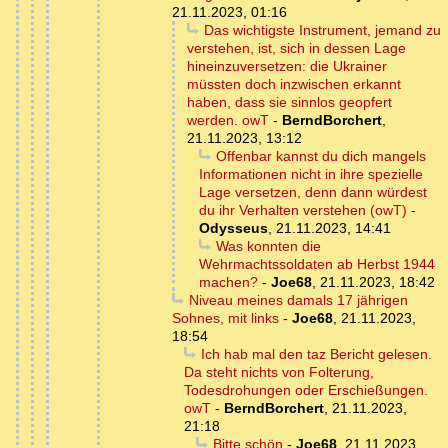
21.11.2023, 01:16
Das wichtigste Instrument, jemand zu
verstehen, ist, sich in dessen Lage
hineinzuversetzen: die Ukrainer
müssten doch inzwischen erkannt
haben, dass sie sinnlos geopfert
werden. owT
-
BerndBorchert
,
21.11.2023, 13:12
Offenbar kannst du dich mangels
Informationen nicht in ihre spezielle
Lage versetzen, denn dann würdest
du ihr Verhalten verstehen (owT)
-
Odysseus
,
21.11.2023, 14:41
Was konnten die
Wehrmachtssoldaten ab Herbst 1944
machen?
-
Joe68
,
21.11.2023, 18:42
Niveau meines damals 17 jährigen
Sohnes, mit links
-
Joe68
,
21.11.2023,
18:54
Ich hab mal den taz Bericht gelesen.
Da steht nichts von Folterung,
Todesdrohungen oder Erschießungen.
owT
-
BerndBorchert
,
21.11.2023,
21:18
Bitte schön
-
Joe68
,
21.11.2023,