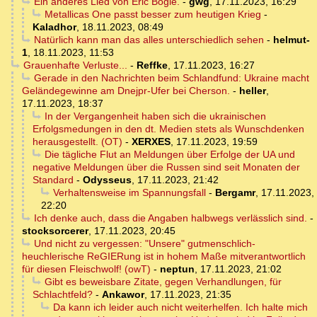
Ein anderes Lied von Eric Bogle.
-
gwg
,
17.11.2023, 16:29
Metallicas One passt besser zum heutigen Krieg
-
Kaladhor
,
18.11.2023, 08:49
Natürlich kann man das alles unterschiedlich sehen
-
helmut-
1
,
18.11.2023, 11:53
Grauenhafte Verluste...
-
Reffke
,
17.11.2023, 16:27
Gerade in den Nachrichten beim Schlandfund: Ukraine macht
Geländegewinne am Dnejpr-Ufer bei Cherson.
-
heller
,
17.11.2023, 18:37
In der Vergangenheit haben sich die ukrainischen
Erfolgsmedungen in den dt. Medien stets als Wunschdenken
herausgestellt. (OT)
-
XERXES
,
17.11.2023, 19:59
Die tägliche Flut an Meldungen über Erfolge der UA und
negative Meldungen über die Russen sind seit Monaten der
Standard
-
Odysseus
,
17.11.2023, 21:42
Verhaltensweise im Spannungsfall
-
Bergamr
,
17.11.2023,
22:20
Ich denke auch, dass die Angaben halbwegs verlässlich sind.
-
stocksorcerer
,
17.11.2023, 20:45
Und nicht zu vergessen: "Unsere" gutmenschlich-
heuchlerische ReGIERung ist in hohem Maße mitverantwortlich
für diesen Fleischwolf! (owT)
-
neptun
,
17.11.2023, 21:02
Gibt es beweisbare Zitate, gegen Verhandlungen, für
Schlachtfeld?
-
Ankawor
,
17.11.2023, 21:35
Da kann ich leider auch nicht weiterhelfen. Ich halte mich