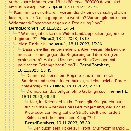
verheizbare Männer von 19 bis 60, etwa 300000 davon sind
vmtl. nun weg... mkT
-
igelei
,
17.11.2023, 22:46
Kann mir einer erklären, warum die Ukrainer es sich gefallen
lassen, da für Nichts geopfert zu werden? Warum gibt es keinen
Widerstand/Opposition gegen die Regierung? owT
-
BerndBorchert
,
18.11.2023, 14:54
" Warum gibt es keinen Widerstand/Opposition gegen die
Regierung?"
-
Mirko2
,
18.11.2023, 15:03
Mein Eindruck
-
helmut-1
,
18.11.2023, 15:36
Dass viele fliehen verstehe ich. Aber warum bleiben die
meisten - ohne gegen die Regierung und den Krieg zu
protestieren? Hat die Ukraine eine Stasi/Gestapo mit
politischen Gefängnissen? owT
-
BerndBorchert
,
18.11.2023, 15:49
Du meinst, bei einem Regime, das immer noch
Bandera und seinen Ideen huldigt, sei eine solche Frage
notwendig? oT
-
Olivia
,
18.11.2023, 21:30
Die machen das billiger, ohne Gefängnisse
-
helmut-1
,
19.11.2023, 06:38
Klar, im Kriegsgebiet im Osten gilt Kriegsrecht auch
für Zivilisten. Aber was passiert mit jemand, der sich in
Kiew oder Lemberg auf die Straße stellt und fordert
"Schluss mit dem sinnlosen Krieg!"?oT
-
BerndBorchert
,
19.11.2023, 08:30
Der bucht sein Ticket zur Front, Sturmkommando ...