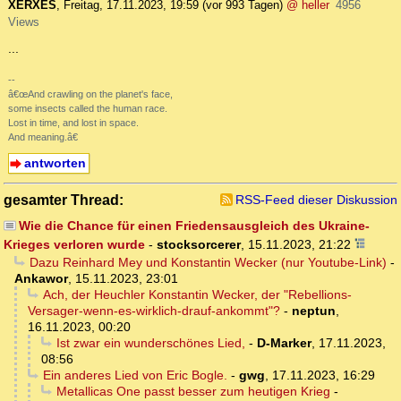
XERXES
,
Freitag, 17.11.2023, 19:59
(vor 993 Tagen)
@ heller
4956
Views
...
--
â€œAnd crawling on the planet's face,
some insects called the human race.
Lost in time, and lost in space.
And meaning.â€
antworten
gesamter Thread:
RSS-Feed dieser Diskussion
Wie die Chance für einen Friedensausgleich des Ukraine-
Krieges verloren wurde
-
stocksorcerer
,
15.11.2023, 21:22
Dazu Reinhard Mey und Konstantin Wecker (nur Youtube-Link)
-
Ankawor
,
15.11.2023, 23:01
Ach, der Heuchler Konstantin Wecker, der "Rebellions-
Versager-wenn-es-wirklich-drauf-ankommt"?
-
neptun
,
16.11.2023, 00:20
Ist zwar ein wunderschönes Lied,
-
D-Marker
,
17.11.2023,
08:56
Ein anderes Lied von Eric Bogle.
-
gwg
,
17.11.2023, 16:29
Metallicas One passt besser zum heutigen Krieg
-