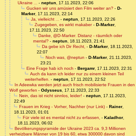
Ukraine ...
-
neptun
,
17.11.2023, 22:06
Gucken wir uns amüsiert den Film weiter an?
-
D-
Marker
,
17.11.2023, 22:14
Ja, vielleicht ...
-
neptun
,
17.11.2023, 22:26
Zugegeben, es wirkt makaber
-
D-Marker
,
17.11.2023, 22:50
Danke, @D-Marker. Distanz - räumlich oder
mental?
-
neptun
,
18.11.2023, 21:41
Da gebe ich Dir Recht,
-
D-Marker
,
18.11.2023,
22:07
Noch was, @neptun
-
D-Marker
,
21.11.2023,
23:21
Eine Frage hab ich noch
-
Bergamr
,
17.11.2023, 22:31
Auch da kann ich leider nur zu einem kleinen Teil
weiterhelfen.
-
neptun
,
17.11.2023, 22:52
In Adeewka werden jetzt auch frisch mobilisierte Frauen in den
Wolf geworfen
-
Odysseus
,
17.11.2023, 22:33
Nein, das ist nicht sinnlos, leider!
-
neptun
,
17.11.2023,
22:49
Frauen im Krieg - Vorher, Nachher (nur Link)
-
Rainer
,
18.11.2023, 01:01
Für viele ist es mental nicht zu erfassen,
-
Kaladhor
,
18.11.2023, 06:02
Bevölkerungspyramide der Ukraine 2023 ca. 9,3 Millionen
verheizbare Männer von 19 bis 60, etwa 300000 davon sind