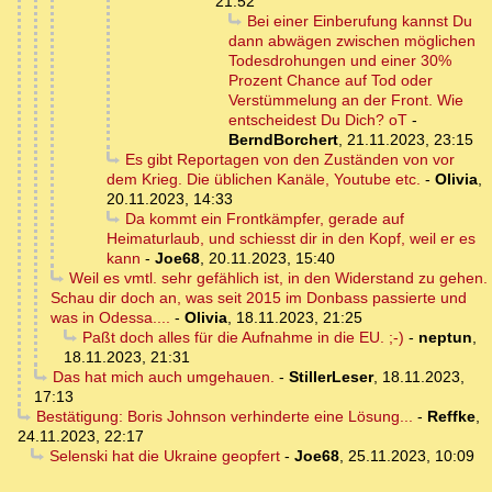
21:52
Bei einer Einberufung kannst Du
dann abwägen zwischen möglichen
Todesdrohungen und einer 30%
Prozent Chance auf Tod oder
Verstümmelung an der Front. Wie
entscheidest Du Dich? oT
-
BerndBorchert
,
21.11.2023, 23:15
Es gibt Reportagen von den Zuständen von vor
dem Krieg. Die üblichen Kanäle, Youtube etc.
-
Olivia
,
20.11.2023, 14:33
Da kommt ein Frontkämpfer, gerade auf
Heimaturlaub, und schiesst dir in den Kopf, weil er es
kann
-
Joe68
,
20.11.2023, 15:40
Weil es vmtl. sehr gefählich ist, in den Widerstand zu gehen.
Schau dir doch an, was seit 2015 im Donbass passierte und
was in Odessa....
-
Olivia
,
18.11.2023, 21:25
Paßt doch alles für die Aufnahme in die EU. ;-)
-
neptun
,
18.11.2023, 21:31
Das hat mich auch umgehauen.
-
StillerLeser
,
18.11.2023,
17:13
Bestätigung: Boris Johnson verhinderte eine Lösung...
-
Reffke
,
24.11.2023, 22:17
Selenski hat die Ukraine geopfert
-
Joe68
,
25.11.2023, 10:09