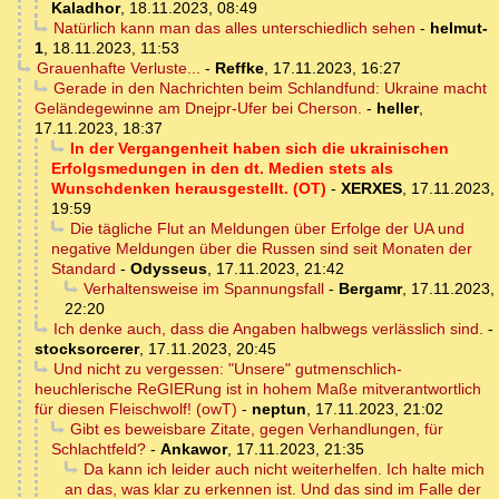
Kaladhor
,
18.11.2023, 08:49
Natürlich kann man das alles unterschiedlich sehen
-
helmut-
1
,
18.11.2023, 11:53
Grauenhafte Verluste...
-
Reffke
,
17.11.2023, 16:27
Gerade in den Nachrichten beim Schlandfund: Ukraine macht
Geländegewinne am Dnejpr-Ufer bei Cherson.
-
heller
,
17.11.2023, 18:37
In der Vergangenheit haben sich die ukrainischen
Erfolgsmedungen in den dt. Medien stets als
Wunschdenken herausgestellt. (OT)
-
XERXES
,
17.11.2023,
19:59
Die tägliche Flut an Meldungen über Erfolge der UA und
negative Meldungen über die Russen sind seit Monaten der
Standard
-
Odysseus
,
17.11.2023, 21:42
Verhaltensweise im Spannungsfall
-
Bergamr
,
17.11.2023,
22:20
Ich denke auch, dass die Angaben halbwegs verlässlich sind.
-
stocksorcerer
,
17.11.2023, 20:45
Und nicht zu vergessen: "Unsere" gutmenschlich-
heuchlerische ReGIERung ist in hohem Maße mitverantwortlich
für diesen Fleischwolf! (owT)
-
neptun
,
17.11.2023, 21:02
Gibt es beweisbare Zitate, gegen Verhandlungen, für
Schlachtfeld?
-
Ankawor
,
17.11.2023, 21:35
Da kann ich leider auch nicht weiterhelfen. Ich halte mich
an das, was klar zu erkennen ist. Und das sind im Falle der