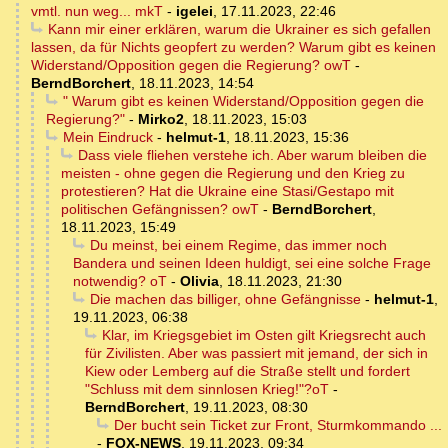
vmtl. nun weg... mkT
-
igelei
,
17.11.2023, 22:46
Kann mir einer erklären, warum die Ukrainer es sich gefallen
lassen, da für Nichts geopfert zu werden? Warum gibt es keinen
Widerstand/Opposition gegen die Regierung? owT
-
BerndBorchert
,
18.11.2023, 14:54
" Warum gibt es keinen Widerstand/Opposition gegen die
Regierung?"
-
Mirko2
,
18.11.2023, 15:03
Mein Eindruck
-
helmut-1
,
18.11.2023, 15:36
Dass viele fliehen verstehe ich. Aber warum bleiben die
meisten - ohne gegen die Regierung und den Krieg zu
protestieren? Hat die Ukraine eine Stasi/Gestapo mit
politischen Gefängnissen? owT
-
BerndBorchert
,
18.11.2023, 15:49
Du meinst, bei einem Regime, das immer noch
Bandera und seinen Ideen huldigt, sei eine solche Frage
notwendig? oT
-
Olivia
,
18.11.2023, 21:30
Die machen das billiger, ohne Gefängnisse
-
helmut-1
,
19.11.2023, 06:38
Klar, im Kriegsgebiet im Osten gilt Kriegsrecht auch
für Zivilisten. Aber was passiert mit jemand, der sich in
Kiew oder Lemberg auf die Straße stellt und fordert
"Schluss mit dem sinnlosen Krieg!"?oT
-
BerndBorchert
,
19.11.2023, 08:30
Der bucht sein Ticket zur Front, Sturmkommando ...
-
FOX-NEWS
,
19.11.2023, 09:34