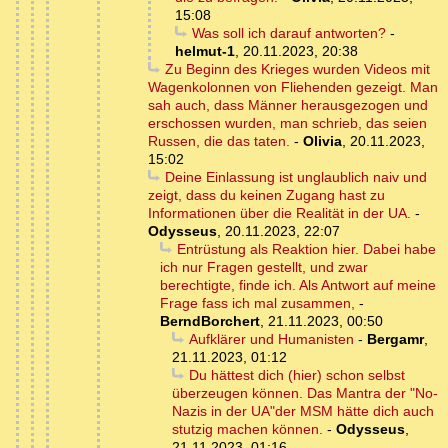
15:08
Was soll ich darauf antworten?
-
helmut-1
,
20.11.2023, 20:38
Zu Beginn des Krieges wurden Videos mit
Wagenkolonnen von Fliehenden gezeigt. Man
sah auch, dass Männer herausgezogen und
erschossen wurden, man schrieb, das seien
Russen, die das taten.
-
Olivia
,
20.11.2023,
15:02
Deine Einlassung ist unglaublich naiv und
zeigt, dass du keinen Zugang hast zu
Informationen über die Realität in der UA.
-
Odysseus
,
20.11.2023, 22:07
Entrüstung als Reaktion hier. Dabei habe
ich nur Fragen gestellt, und zwar
berechtigte, finde ich. Als Antwort auf meine
Frage fass ich mal zusammen,
-
BerndBorchert
,
21.11.2023, 00:50
Aufklärer und Humanisten
-
Bergamr
,
21.11.2023, 01:12
Du hättest dich (hier) schon selbst
überzeugen können. Das Mantra der "No-
Nazis in der UA"der MSM hätte dich auch
stutzig machen können.
-
Odysseus
,
21.11.2023, 01:16