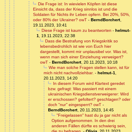
Die Frage ist: In wievielen Köpfen ist diese
Einsicht da, dass der Krieg sinnlos ist und die
Soldaten für Nichts ihr Leben opfern. Bei 20%, 50%,
oder 80% der Ukrainer? owT
-
BerndBorchert
,
19.11.2023, 10:41
Diese Frage ist kaum zu beantworten
-
helmut-
1
,
19.11.2023, 22:38
Dass die Bestrafung von Kriegskritik so
lebensbedrohlich ist wie von Euch hier
dargestellt, kommt mir unplausibel vor. Was ist,
wenn man sich einer Einziehung verweigert?
owT
-
BerndBorchert
,
20.11.2023, 10:18
Wie man solche Fragen stellen kann, ist für
mich nicht nachvollziehbar.
-
helmut-1
,
20.11.2023, 14:20
In diesem Forum wird Klartext geredet
bzw. gefragt: Was passiert mit einem
ukrainischen Kriegsdienstverweigerer: Wird
er erschossen? gefoltert? geschlagen? oder
doch "nur" eingesperrt? owT
-
BerndBorchert
,
20.11.2023, 14:45
"Freigelassen" hast du ja gar nicht als
Option aufgenommen. In den drei
anderen Fällen dürfte es schwierig sein,
die zu befragen.
-
Olivia
,
20.11.2023,