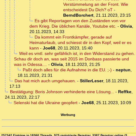
Verstümmelung an der Front. Wie
entscheidest Du Dich? oT
-
BerndBorchert
,
21.11.2023, 23:15
Es gibt Reportagen von den Zuständen von vor
dem Krieg. Die üblichen Kanäle, Youtube etc.
-
Olivia
,
20.11.2023, 14:33
Da kommt ein Frontkämpfer, gerade auf
Heimaturlaub, und schiesst dir in den Kopf, weil er es
kann
-
Joe68
,
20.11.2023, 15:40
Weil es vmtl. sehr gefählich ist, in den Widerstand zu gehen.
Schau dir doch an, was seit 2015 im Donbass passierte und
was in Odessa....
-
Olivia
,
18.11.2023, 21:25
Paßt doch alles für die Aufnahme in die EU. ;-)
-
neptun
,
18.11.2023, 21:31
Das hat mich auch umgehauen.
-
StillerLeser
,
18.11.2023,
17:13
Bestätigung: Boris Johnson verhinderte eine Lösung...
-
Reffke
,
24.11.2023, 22:17
Selenski hat die Ukraine geopfert
-
Joe68
,
25.11.2023, 10:09
Werbung
257342 Einträge in 18360 Threads, 975 registrierte Benutzer, 3387 Benutzer online (3