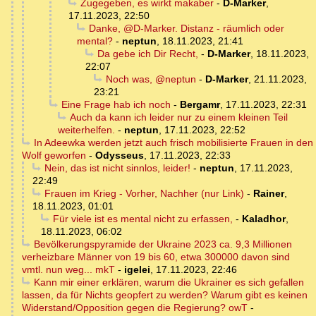
Zugegeben, es wirkt makaber
-
D-Marker
,
17.11.2023, 22:50
Danke, @D-Marker. Distanz - räumlich oder
mental?
-
neptun
,
18.11.2023, 21:41
Da gebe ich Dir Recht,
-
D-Marker
,
18.11.2023,
22:07
Noch was, @neptun
-
D-Marker
,
21.11.2023,
23:21
Eine Frage hab ich noch
-
Bergamr
,
17.11.2023, 22:31
Auch da kann ich leider nur zu einem kleinen Teil
weiterhelfen.
-
neptun
,
17.11.2023, 22:52
In Adeewka werden jetzt auch frisch mobilisierte Frauen in den
Wolf geworfen
-
Odysseus
,
17.11.2023, 22:33
Nein, das ist nicht sinnlos, leider!
-
neptun
,
17.11.2023,
22:49
Frauen im Krieg - Vorher, Nachher (nur Link)
-
Rainer
,
18.11.2023, 01:01
Für viele ist es mental nicht zu erfassen,
-
Kaladhor
,
18.11.2023, 06:02
Bevölkerungspyramide der Ukraine 2023 ca. 9,3 Millionen
verheizbare Männer von 19 bis 60, etwa 300000 davon sind
vmtl. nun weg... mkT
-
igelei
,
17.11.2023, 22:46
Kann mir einer erklären, warum die Ukrainer es sich gefallen
lassen, da für Nichts geopfert zu werden? Warum gibt es keinen
Widerstand/Opposition gegen die Regierung? owT
-