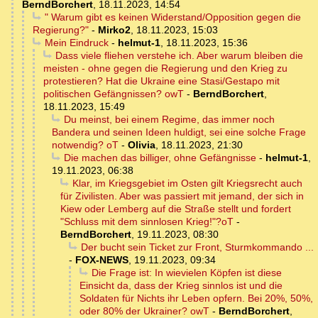
BerndBorchert
,
18.11.2023, 14:54
" Warum gibt es keinen Widerstand/Opposition gegen die
Regierung?"
-
Mirko2
,
18.11.2023, 15:03
Mein Eindruck
-
helmut-1
,
18.11.2023, 15:36
Dass viele fliehen verstehe ich. Aber warum bleiben die
meisten - ohne gegen die Regierung und den Krieg zu
protestieren? Hat die Ukraine eine Stasi/Gestapo mit
politischen Gefängnissen? owT
-
BerndBorchert
,
18.11.2023, 15:49
Du meinst, bei einem Regime, das immer noch
Bandera und seinen Ideen huldigt, sei eine solche Frage
notwendig? oT
-
Olivia
,
18.11.2023, 21:30
Die machen das billiger, ohne Gefängnisse
-
helmut-1
,
19.11.2023, 06:38
Klar, im Kriegsgebiet im Osten gilt Kriegsrecht auch
für Zivilisten. Aber was passiert mit jemand, der sich in
Kiew oder Lemberg auf die Straße stellt und fordert
"Schluss mit dem sinnlosen Krieg!"?oT
-
BerndBorchert
,
19.11.2023, 08:30
Der bucht sein Ticket zur Front, Sturmkommando ...
-
FOX-NEWS
,
19.11.2023, 09:34
Die Frage ist: In wievielen Köpfen ist diese
Einsicht da, dass der Krieg sinnlos ist und die
Soldaten für Nichts ihr Leben opfern. Bei 20%, 50%,
oder 80% der Ukrainer? owT
-
BerndBorchert
,