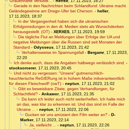
Grauenhafte Verluste...
-
Reffke
,
17.11.2023, 16:27
Gerade in den Nachrichten beim Schlandfund: Ukraine macht
Geländegewinne am Dnejpr-Ufer bei Cherson.
-
heller
,
17.11.2023, 18:37
In der Vergangenheit haben sich die ukrainischen
Erfolgsmedungen in den dt. Medien stets als Wunschdenken
herausgestellt. (OT)
-
XERXES
,
17.11.2023, 19:59
Die tägliche Flut an Meldungen über Erfolge der UA und
negative Meldungen über die Russen sind seit Monaten der
Standard
-
Odysseus
,
17.11.2023, 21:42
Verhaltensweise im Spannungsfall
-
Bergamr
,
17.11.2023,
22:20
Ich denke auch, dass die Angaben halbwegs verlässlich sind.
-
stocksorcerer
,
17.11.2023, 20:45
Und nicht zu vergessen: "Unsere" gutmenschlich-
heuchlerische ReGIERung ist in hohem Maße mitverantwortlich
für diesen Fleischwolf! (owT)
-
neptun
,
17.11.2023, 21:02
Gibt es beweisbare Zitate, gegen Verhandlungen, für
Schlachtfeld?
-
Ankawor
,
17.11.2023, 21:35
Da kann ich leider auch nicht weiterhelfen. Ich halte mich
an das, was klar zu erkennen ist. Und das sind im Falle der
Ukraine ...
-
neptun
,
17.11.2023, 22:06
Gucken wir uns amüsiert den Film weiter an?
-
D-
Marker
,
17.11.2023, 22:14
Ja, vielleicht ...
-
neptun
,
17.11.2023, 22:26