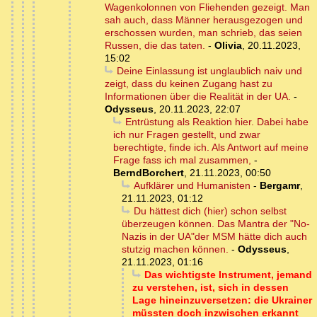
Wagenkolonnen von Fliehenden gezeigt. Man
sah auch, dass Männer herausgezogen und
erschossen wurden, man schrieb, das seien
Russen, die das taten.
-
Olivia
,
20.11.2023,
15:02
Deine Einlassung ist unglaublich naiv und
zeigt, dass du keinen Zugang hast zu
Informationen über die Realität in der UA.
-
Odysseus
,
20.11.2023, 22:07
Entrüstung als Reaktion hier. Dabei habe
ich nur Fragen gestellt, und zwar
berechtigte, finde ich. Als Antwort auf meine
Frage fass ich mal zusammen,
-
BerndBorchert
,
21.11.2023, 00:50
Aufklärer und Humanisten
-
Bergamr
,
21.11.2023, 01:12
Du hättest dich (hier) schon selbst
überzeugen können. Das Mantra der "No-
Nazis in der UA"der MSM hätte dich auch
stutzig machen können.
-
Odysseus
,
21.11.2023, 01:16
Das wichtigste Instrument, jemand
zu verstehen, ist, sich in dessen
Lage hineinzuversetzen: die Ukrainer
müssten doch inzwischen erkannt