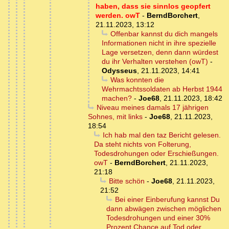
haben, dass sie sinnlos geopfert
werden. owT
-
BerndBorchert
,
21.11.2023, 13:12
Offenbar kannst du dich mangels
Informationen nicht in ihre spezielle
Lage versetzen, denn dann würdest
du ihr Verhalten verstehen (owT)
-
Odysseus
,
21.11.2023, 14:41
Was konnten die
Wehrmachtssoldaten ab Herbst 1944
machen?
-
Joe68
,
21.11.2023, 18:42
Niveau meines damals 17 jährigen
Sohnes, mit links
-
Joe68
,
21.11.2023,
18:54
Ich hab mal den taz Bericht gelesen.
Da steht nichts von Folterung,
Todesdrohungen oder Erschießungen.
owT
-
BerndBorchert
,
21.11.2023,
21:18
Bitte schön
-
Joe68
,
21.11.2023,
21:52
Bei einer Einberufung kannst Du
dann abwägen zwischen möglichen
Todesdrohungen und einer 30%
Prozent Chance auf Tod oder