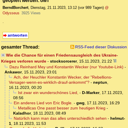
geopfert werden. owT
BerndBorchert
,
Dienstag, 21.11.2023, 13:12
(vor 989 Tagen)
@
Odysseus
3925 Views
.
antworten
gesamter Thread:
RSS-Feed dieser Diskussion
Wie die Chance für einen Friedensausgleich des Ukraine-
Krieges verloren wurde
-
stocksorcerer
,
15.11.2023, 21:22
Dazu Reinhard Mey und Konstantin Wecker (nur Youtube-Link)
-
Ankawor
,
15.11.2023, 23:01
Ach, der Heuchler Konstantin Wecker, der "Rebellions-
Versager-wenn-es-wirklich-drauf-ankommt"?
-
neptun
,
16.11.2023, 00:20
Ist zwar ein wunderschönes Lied,
-
D-Marker
,
17.11.2023,
08:56
Ein anderes Lied von Eric Bogle.
-
gwg
,
17.11.2023, 16:29
Metallicas One passt besser zum heutigen Krieg
-
Kaladhor
,
18.11.2023, 08:49
Natürlich kann man das alles unterschiedlich sehen
-
helmut-
1
,
18.11.2023, 11:53