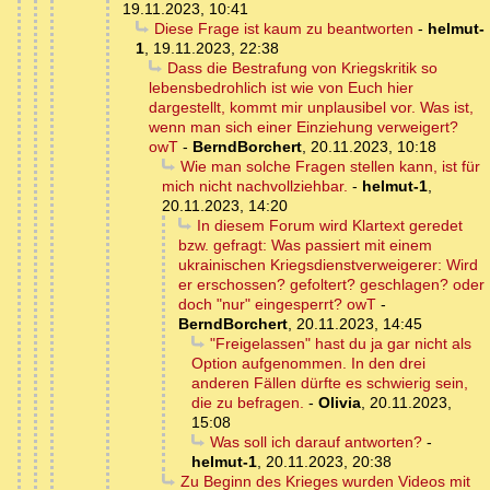
19.11.2023, 10:41
Diese Frage ist kaum zu beantworten
-
helmut-
1
,
19.11.2023, 22:38
Dass die Bestrafung von Kriegskritik so
lebensbedrohlich ist wie von Euch hier
dargestellt, kommt mir unplausibel vor. Was ist,
wenn man sich einer Einziehung verweigert?
owT
-
BerndBorchert
,
20.11.2023, 10:18
Wie man solche Fragen stellen kann, ist für
mich nicht nachvollziehbar.
-
helmut-1
,
20.11.2023, 14:20
In diesem Forum wird Klartext geredet
bzw. gefragt: Was passiert mit einem
ukrainischen Kriegsdienstverweigerer: Wird
er erschossen? gefoltert? geschlagen? oder
doch "nur" eingesperrt? owT
-
BerndBorchert
,
20.11.2023, 14:45
"Freigelassen" hast du ja gar nicht als
Option aufgenommen. In den drei
anderen Fällen dürfte es schwierig sein,
die zu befragen.
-
Olivia
,
20.11.2023,
15:08
Was soll ich darauf antworten?
-
helmut-1
,
20.11.2023, 20:38
Zu Beginn des Krieges wurden Videos mit