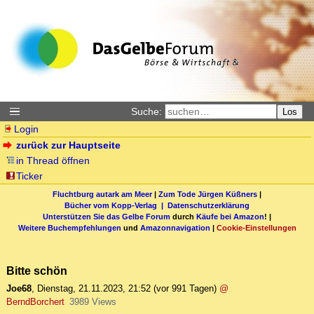
Suche:
Los
Login
zurück zur Hauptseite
in Thread öffnen
Ticker
Fluchtburg autark am Meer
|
Zum Tode Jürgen Küßners
|
Bücher vom Kopp-Verlag |
Datenschutzerklärung
Unterstützen Sie das Gelbe Forum
durch
Käufe bei Amazon
! |
Weitere Buchempfehlungen
und
Amazonnavigation
|
Cookie-Einstellungen
Bitte schön
Joe68
,
Dienstag, 21.11.2023, 21:52
(vor 991 Tagen)
@
BerndBorchert
3989 Views