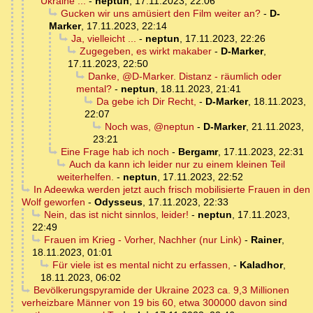
Ukraine ...
-
neptun
,
17.11.2023, 22:06
Gucken wir uns amüsiert den Film weiter an?
-
D-
Marker
,
17.11.2023, 22:14
Ja, vielleicht ...
-
neptun
,
17.11.2023, 22:26
Zugegeben, es wirkt makaber
-
D-Marker
,
17.11.2023, 22:50
Danke, @D-Marker. Distanz - räumlich oder
mental?
-
neptun
,
18.11.2023, 21:41
Da gebe ich Dir Recht,
-
D-Marker
,
18.11.2023,
22:07
Noch was, @neptun
-
D-Marker
,
21.11.2023,
23:21
Eine Frage hab ich noch
-
Bergamr
,
17.11.2023, 22:31
Auch da kann ich leider nur zu einem kleinen Teil
weiterhelfen.
-
neptun
,
17.11.2023, 22:52
In Adeewka werden jetzt auch frisch mobilisierte Frauen in den
Wolf geworfen
-
Odysseus
,
17.11.2023, 22:33
Nein, das ist nicht sinnlos, leider!
-
neptun
,
17.11.2023,
22:49
Frauen im Krieg - Vorher, Nachher (nur Link)
-
Rainer
,
18.11.2023, 01:01
Für viele ist es mental nicht zu erfassen,
-
Kaladhor
,
18.11.2023, 06:02
Bevölkerungspyramide der Ukraine 2023 ca. 9,3 Millionen
verheizbare Männer von 19 bis 60, etwa 300000 davon sind