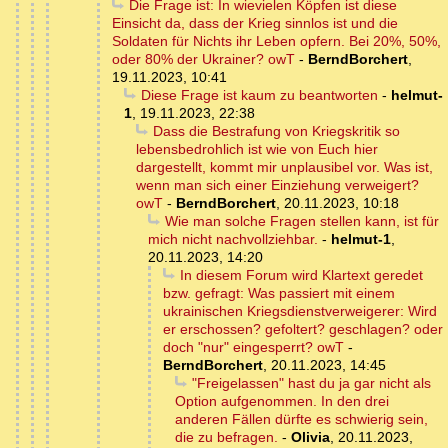
Die Frage ist: In wievielen Köpfen ist diese
Einsicht da, dass der Krieg sinnlos ist und die
Soldaten für Nichts ihr Leben opfern. Bei 20%, 50%,
oder 80% der Ukrainer? owT
-
BerndBorchert
,
19.11.2023, 10:41
Diese Frage ist kaum zu beantworten
-
helmut-
1
,
19.11.2023, 22:38
Dass die Bestrafung von Kriegskritik so
lebensbedrohlich ist wie von Euch hier
dargestellt, kommt mir unplausibel vor. Was ist,
wenn man sich einer Einziehung verweigert?
owT
-
BerndBorchert
,
20.11.2023, 10:18
Wie man solche Fragen stellen kann, ist für
mich nicht nachvollziehbar.
-
helmut-1
,
20.11.2023, 14:20
In diesem Forum wird Klartext geredet
bzw. gefragt: Was passiert mit einem
ukrainischen Kriegsdienstverweigerer: Wird
er erschossen? gefoltert? geschlagen? oder
doch "nur" eingesperrt? owT
-
BerndBorchert
,
20.11.2023, 14:45
"Freigelassen" hast du ja gar nicht als
Option aufgenommen. In den drei
anderen Fällen dürfte es schwierig sein,
die zu befragen.
-
Olivia
,
20.11.2023,