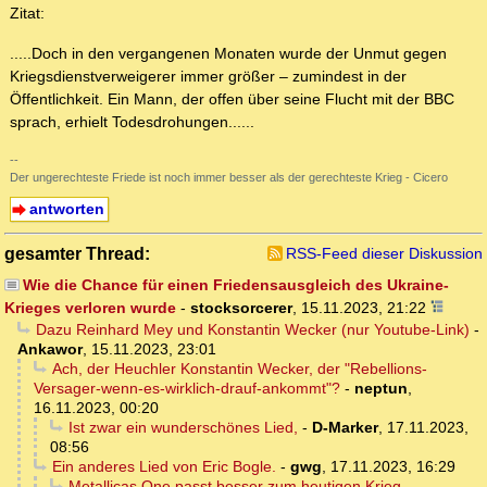
Zitat:
.....Doch in den vergangenen Monaten wurde der Unmut gegen
Kriegsdienstverweigerer immer größer – zumindest in der
Öffentlichkeit. Ein Mann, der offen über seine Flucht mit der BBC
sprach, erhielt Todesdrohungen......
--
Der ungerechteste Friede ist noch immer besser als der gerechteste Krieg - Cicero
antworten
gesamter Thread:
RSS-Feed dieser Diskussion
Wie die Chance für einen Friedensausgleich des Ukraine-
Krieges verloren wurde
-
stocksorcerer
,
15.11.2023, 21:22
Dazu Reinhard Mey und Konstantin Wecker (nur Youtube-Link)
-
Ankawor
,
15.11.2023, 23:01
Ach, der Heuchler Konstantin Wecker, der "Rebellions-
Versager-wenn-es-wirklich-drauf-ankommt"?
-
neptun
,
16.11.2023, 00:20
Ist zwar ein wunderschönes Lied,
-
D-Marker
,
17.11.2023,
08:56
Ein anderes Lied von Eric Bogle.
-
gwg
,
17.11.2023, 16:29
Metallicas One passt besser zum heutigen Krieg
-