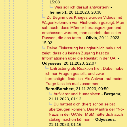
15:08
Was soll ich darauf antworten?
-
helmut-1
,
20.11.2023, 20:38
Zu Beginn des Krieges wurden Videos mit
Wagenkolonnen von Fliehenden gezeigt. Man
sah auch, dass Männer herausgezogen und
erschossen wurden, man schrieb, das seien
Russen, die das taten.
-
Olivia
,
20.11.2023,
15:02
Deine Einlassung ist unglaublich naiv und
zeigt, dass du keinen Zugang hast zu
Informationen über die Realität in der UA.
-
Odysseus
,
20.11.2023, 22:07
Entrüstung als Reaktion hier. Dabei habe
ich nur Fragen gestellt, und zwar
berechtigte, finde ich. Als Antwort auf meine
Frage fass ich mal zusammen,
-
BerndBorchert
,
21.11.2023, 00:50
Aufklärer und Humanisten
-
Bergamr
,
21.11.2023, 01:12
Du hättest dich (hier) schon selbst
überzeugen können. Das Mantra der "No-
Nazis in der UA"der MSM hätte dich auch
stutzig machen können.
-
Odysseus
,
21.11.2023, 01:16