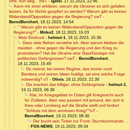
vmtl. nun weg... mkT
-
igelei
,
17.11.2023, 22:46
Kann mir einer erklären, warum die Ukrainer es sich gefallen
lassen, da für Nichts geopfert zu werden? Warum gibt es keinen
Widerstand/Opposition gegen die Regierung? owT
-
BerndBorchert
,
18.11.2023, 14:54
" Warum gibt es keinen Widerstand/Opposition gegen die
Regierung?"
-
Mirko2
,
18.11.2023, 15:03
Mein Eindruck
-
helmut-1
,
18.11.2023, 15:36
Dass viele fliehen verstehe ich. Aber warum bleiben die
meisten - ohne gegen die Regierung und den Krieg zu
protestieren? Hat die Ukraine eine Stasi/Gestapo mit
politischen Gefängnissen? owT
-
BerndBorchert
,
18.11.2023, 15:49
Du meinst, bei einem Regime, das immer noch
Bandera und seinen Ideen huldigt, sei eine solche Frage
notwendig? oT
-
Olivia
,
18.11.2023, 21:30
Die machen das billiger, ohne Gefängnisse
-
helmut-1
,
19.11.2023, 06:38
Klar, im Kriegsgebiet im Osten gilt Kriegsrecht auch
für Zivilisten. Aber was passiert mit jemand, der sich in
Kiew oder Lemberg auf die Straße stellt und fordert
"Schluss mit dem sinnlosen Krieg!"?oT
-
BerndBorchert
,
19.11.2023, 08:30
Der bucht sein Ticket zur Front, Sturmkommando ...
-
FOX-NEWS
,
19.11.2023, 09:34