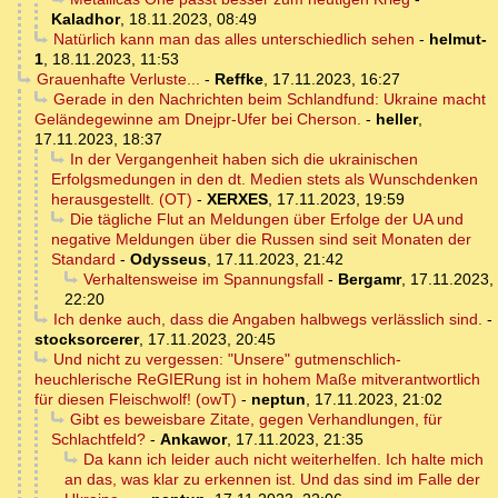
Kaladhor
,
18.11.2023, 08:49
Natürlich kann man das alles unterschiedlich sehen
-
helmut-
1
,
18.11.2023, 11:53
Grauenhafte Verluste...
-
Reffke
,
17.11.2023, 16:27
Gerade in den Nachrichten beim Schlandfund: Ukraine macht
Geländegewinne am Dnejpr-Ufer bei Cherson.
-
heller
,
17.11.2023, 18:37
In der Vergangenheit haben sich die ukrainischen
Erfolgsmedungen in den dt. Medien stets als Wunschdenken
herausgestellt. (OT)
-
XERXES
,
17.11.2023, 19:59
Die tägliche Flut an Meldungen über Erfolge der UA und
negative Meldungen über die Russen sind seit Monaten der
Standard
-
Odysseus
,
17.11.2023, 21:42
Verhaltensweise im Spannungsfall
-
Bergamr
,
17.11.2023,
22:20
Ich denke auch, dass die Angaben halbwegs verlässlich sind.
-
stocksorcerer
,
17.11.2023, 20:45
Und nicht zu vergessen: "Unsere" gutmenschlich-
heuchlerische ReGIERung ist in hohem Maße mitverantwortlich
für diesen Fleischwolf! (owT)
-
neptun
,
17.11.2023, 21:02
Gibt es beweisbare Zitate, gegen Verhandlungen, für
Schlachtfeld?
-
Ankawor
,
17.11.2023, 21:35
Da kann ich leider auch nicht weiterhelfen. Ich halte mich
an das, was klar zu erkennen ist. Und das sind im Falle der