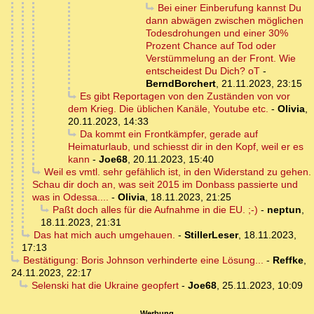
Bei einer Einberufung kannst Du
dann abwägen zwischen möglichen
Todesdrohungen und einer 30%
Prozent Chance auf Tod oder
Verstümmelung an der Front. Wie
entscheidest Du Dich? oT
-
BerndBorchert
,
21.11.2023, 23:15
Es gibt Reportagen von den Zuständen von vor
dem Krieg. Die üblichen Kanäle, Youtube etc.
-
Olivia
,
20.11.2023, 14:33
Da kommt ein Frontkämpfer, gerade auf
Heimaturlaub, und schiesst dir in den Kopf, weil er es
kann
-
Joe68
,
20.11.2023, 15:40
Weil es vmtl. sehr gefählich ist, in den Widerstand zu gehen.
Schau dir doch an, was seit 2015 im Donbass passierte und
was in Odessa....
-
Olivia
,
18.11.2023, 21:25
Paßt doch alles für die Aufnahme in die EU. ;-)
-
neptun
,
18.11.2023, 21:31
Das hat mich auch umgehauen.
-
StillerLeser
,
18.11.2023,
17:13
Bestätigung: Boris Johnson verhinderte eine Lösung...
-
Reffke
,
24.11.2023, 22:17
Selenski hat die Ukraine geopfert
-
Joe68
,
25.11.2023, 10:09
Werbung