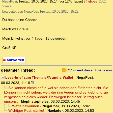
NegaPosi
,
Freitag, 10.03.2023, 15:14
(vor 1246 Tagen)
@ ebbes
2801
Views
bearbeitet von NegaPosi, Freitag, 10.03.2023, 15:22
Du hast keine Chance.
Mach was draus.
Mein Enkel ist vor 4 Tagen 13 geworden.
Gruß NP
antworten
gesamter Thread:
RSS-Feed dieser Diskussion
Leserbrief zum Thema ePA und e-Wallet
-
NegaPosi
,
08.03.2023, 11:18
Sie können nichts dafür, wei sie sehen den Elefanten nicht. Sie
können ihn nicht sehen, weil, die ihre Augen sind verklebt und sie
vergessen es gleich wieder. Deswegen ist dieser Beitrag auch
umsonst
-
Mephistopheles
,
08.03.2023, 14:45
Wette gewonnen
-
NegaPosi
,
08.03.2023, 15:02
Wichtiger Post, danke!
-
Naclador
,
08.03.2023, 14:53