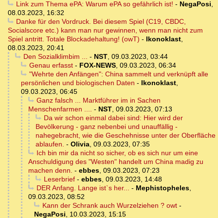
Link zum Thema ePA: Warum ePA so gefährlich ist!
-
NegaPosi
,
08.03.2023, 16:32
Danke für den Vordruck. Bei diesem Spiel (C19, CBDC,
Socialscore etc.) kann man nur gewinnen, wenn man nicht zum
Spiel antritt. Totale Blockadehaltung! (owT)
-
Ikonoklast
,
08.03.2023, 20:41
Den Sozialklimbim ...
-
NST
,
09.03.2023, 03:44
Genau erfasst
-
FOX-NEWS
,
09.03.2023, 06:34
"Wehrte den Anfängen": China sammelt und verknüpft alle
persönlichen und biologischen Daten
-
Ikonoklast
,
09.03.2023, 06:45
Ganz falsch ... Marktführer im in Sachen
Menschenfarmen ....
-
NST
,
09.03.2023, 07:13
Da wir schon einmal dabei sind: Hier wird der
Bevölkerung - ganz nebenbei und unauffällig -
nahegebracht, wie die Geschehnisse unter der Oberfläche
ablaufen.
-
Olivia
,
09.03.2023, 07:35
Ich bin mir da nicht so sicher, ob es sich nur um eine
Anschuldigung des "Westen" handelt um China madig zu
machen denn.
-
ebbes
,
09.03.2023, 07:23
Leserbrief
-
ebbes
,
09.03.2023, 14:48
DER Anfang. Lange ist`s her...
-
Mephistopheles
,
09.03.2023, 08:52
Kann der Schrank auch Wurzelziehen ? owt
-
NegaPosi
,
10.03.2023, 15:15