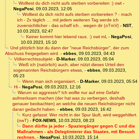
Wolltest du dich nicht aufs sterben vorbereiten :) owt
-
NegaPosi
,
09.03.2023, 12:05
Wolltest du dich nicht aufs sterben vorbereiten ? - mach
ich - 2x täglich .... mit jedem weiteren Tag werde ich
zuversichtlicher - das schaff ich... wegen dir (oTmV)
-
NST
,
10.03.2023, 02:47
Keiner kommt hier lebend raus. :) owt mL
-
NegaPosi
,
10.03.2023, 15:10
Und plötzlich bist du dann der "neue Reichsbürger", der zum
Abschuss freigegeben wird.
-
ebbes
,
09.03.2023, 04:43
Völkerrechtssubjekt
-
D-Marker
,
09.03.2023, 05:04
Weiß ich (natürlich) auch, aber nützt dieses Urteil den
sogenannten Reichsbürgern etwas,
-
ebbes
,
09.03.2023,
05:23
Wenn man sich organisiert,
-
D-Marker
,
09.03.2023, 05:54
Hi
-
NegaPosi
,
09.03.2023, 12:16
Warum so aggressiv? Ich wollte nur auf eine Gefahr
aufmerksam machen (der hat was zu verbergen, deshalb
genauer beobachten) an welche die neuen Reichsbürger nicht
daran gedacht haben.
-
ebbes
,
09.03.2023, 16:42
Kurz gefasst: Wer nicht in der Spur läuft, wird weggehitlert.
(owT)
-
FOX-NEWS
,
10.03.2023, 08:23
Dann dürfte ja jeder - Spaziergänger gegen C und die
Maßnahmen - als Delegtimierer das Staates, mit Besuch
rechnen.
-
NegaPosi
,
10.03.2023, 15:14