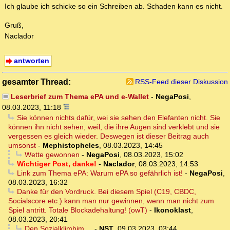
Ich glaube ich schicke so ein Schreiben ab. Schaden kann es nicht.
Gruß,
Naclador
antworten
gesamter Thread:
RSS-Feed dieser Diskussion
Leserbrief zum Thema ePA und e-Wallet
-
NegaPosi
,
08.03.2023, 11:18
Sie können nichts dafür, wei sie sehen den Elefanten nicht. Sie
können ihn nicht sehen, weil, die ihre Augen sind verklebt und sie
vergessen es gleich wieder. Deswegen ist dieser Beitrag auch
umsonst
-
Mephistopheles
,
08.03.2023, 14:45
Wette gewonnen
-
NegaPosi
,
08.03.2023, 15:02
Wichtiger Post, danke!
-
Naclador
,
08.03.2023, 14:53
Link zum Thema ePA: Warum ePA so gefährlich ist!
-
NegaPosi
,
08.03.2023, 16:32
Danke für den Vordruck. Bei diesem Spiel (C19, CBDC,
Socialscore etc.) kann man nur gewinnen, wenn man nicht zum
Spiel antritt. Totale Blockadehaltung! (owT)
-
Ikonoklast
,
08.03.2023, 20:41
Den Sozialklimbim ...
-
NST
,
09.03.2023, 03:44