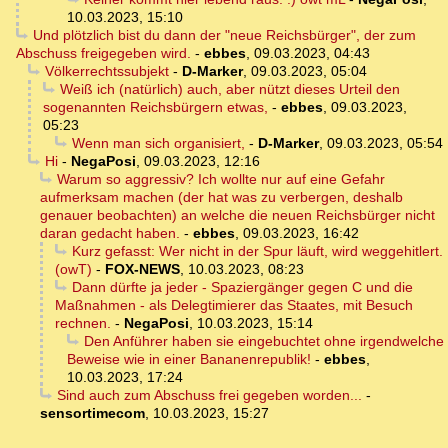
10.03.2023, 15:10
Und plötzlich bist du dann der "neue Reichsbürger", der zum
Abschuss freigegeben wird.
-
ebbes
,
09.03.2023, 04:43
Völkerrechtssubjekt
-
D-Marker
,
09.03.2023, 05:04
Weiß ich (natürlich) auch, aber nützt dieses Urteil den
sogenannten Reichsbürgern etwas,
-
ebbes
,
09.03.2023,
05:23
Wenn man sich organisiert,
-
D-Marker
,
09.03.2023, 05:54
Hi
-
NegaPosi
,
09.03.2023, 12:16
Warum so aggressiv? Ich wollte nur auf eine Gefahr
aufmerksam machen (der hat was zu verbergen, deshalb
genauer beobachten) an welche die neuen Reichsbürger nicht
daran gedacht haben.
-
ebbes
,
09.03.2023, 16:42
Kurz gefasst: Wer nicht in der Spur läuft, wird weggehitlert.
(owT)
-
FOX-NEWS
,
10.03.2023, 08:23
Dann dürfte ja jeder - Spaziergänger gegen C und die
Maßnahmen - als Delegtimierer das Staates, mit Besuch
rechnen.
-
NegaPosi
,
10.03.2023, 15:14
Den Anführer haben sie eingebuchtet ohne irgendwelche
Beweise wie in einer Bananenrepublik!
-
ebbes
,
10.03.2023, 17:24
Sind auch zum Abschuss frei gegeben worden...
-
sensortimecom
,
10.03.2023, 15:27