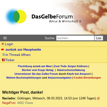
Suche:
Los
Login
zurück zur Hauptseite
in Thread öffnen
Ticker
Fluchtburg autark am Meer
|
Zum Tode Jürgen Küßners
|
Bücher vom Kopp-Verlag |
Datenschutzerklärung
Unterstützen Sie das Gelbe Forum
durch
Käufe bei Amazon
! |
Weitere Buchempfehlungen
und
Amazonnavigation
|
Cookie-Einstellungen
Wichtiger Post, danke!
Naclador
,
Göttingen
,
Mittwoch, 08.03.2023, 14:53
(vor 1248 Tagen)
@
NegaPosi
4492 Views