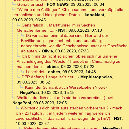
Genau erfasst
-
FOX-NEWS
,
09.03.2023, 06:34
"Wehrte den Anfängen": China sammelt und verknüpft alle
persönlichen und biologischen Daten
-
Ikonoklast
,
09.03.2023, 06:45
Ganz falsch ... Marktführer im in Sachen
Menschenfarmen ....
-
NST
,
09.03.2023, 07:13
Da wir schon einmal dabei sind: Hier wird der
Bevölkerung - ganz nebenbei und unauffällig -
nahegebracht, wie die Geschehnisse unter der Oberfläche
ablaufen.
-
Olivia
,
09.03.2023, 07:35
Ich bin mir da nicht so sicher, ob es sich nur um eine
Anschuldigung des "Westen" handelt um China madig zu
machen denn.
-
ebbes
,
09.03.2023, 07:23
Leserbrief
-
ebbes
,
09.03.2023, 14:48
DER Anfang. Lange ist`s her...
-
Mephistopheles
,
09.03.2023, 08:52
Kann der Schrank auch Wurzelziehen ? owt
-
NegaPosi
,
10.03.2023, 15:15
Wolltest du dich nicht aufs sterben vorbereiten :) owt
-
NegaPosi
,
09.03.2023, 12:05
Wolltest du dich nicht aufs sterben vorbereiten ? - mach
ich - 2x täglich .... mit jedem weiteren Tag werde ich
zuversichtlicher - das schaff ich... wegen dir (oTmV)
-
NST
,
10.03.2023, 02:47
Keiner kommt hier lebend raus. :) owt mL
-
NegaPosi
,