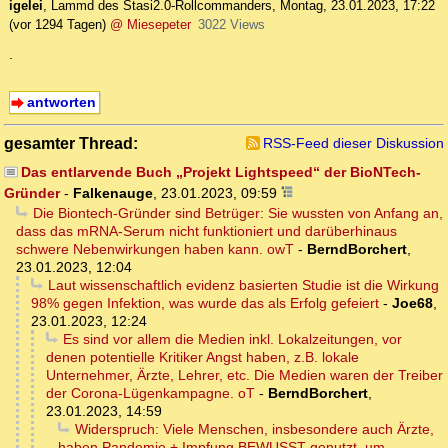
igelei
,
Lammd des Stasi2.0-Rollcommanders
,
Montag, 23.01.2023, 17:22
(vor 1294 Tagen)
@ Miesepeter
3022 Views
.
antworten
gesamter Thread:
RSS-Feed dieser Diskussion
Das entlarvende Buch „Projekt Lightspeed“ der BioNTech-
Gründer
-
Falkenauge
,
23.01.2023, 09:59
Die Biontech-Gründer sind Betrüger: Sie wussten von Anfang an,
dass das mRNA-Serum nicht funktioniert und darüberhinaus
schwere Nebenwirkungen haben kann. owT
-
BerndBorchert
,
23.01.2023, 12:04
Laut wissenschaftlich evidenz basierten Studie ist die Wirkung
98% gegen Infektion, was wurde das als Erfolg gefeiert
-
Joe68
,
23.01.2023, 12:24
Es sind vor allem die Medien inkl. Lokalzeitungen, vor
denen potentielle Kritiker Angst haben, z.B. lokale
Unternehmer, Ärzte, Lehrer, etc. Die Medien waren der Treiber
der Corona-Lügenkampagne. oT
-
BerndBorchert
,
23.01.2023, 14:59
Widerspruch: Viele Menschen, insbesondere auch Ärzte,
haben Pandemie + Impfung BEWUSST genutzt, um