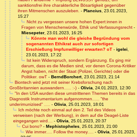
sanktionsfrei ihre charakterliche Bösartigkeit gegenüber
ihren Mitmenschen auszuleben.
-
Plancius
,
23.01.2023,
15:27
Nicht zu vergessen unsere hohen Expert:innen in
Fragen von Menschenwürde, Ethik und Verfassungsrecht
-
Miesepeter
,
23.01.2023, 16:25
Könnte man wohl die gleiche Begründung vom
sogenannten Ethikrat auch zur sofortigen
Erschießung Impfunwilliger erwarten? oT
-
igelei
,
23.01.2023, 17:22
Ist kein Widerspruch, sondern Ergänzung. Es ging mir
darum, dass es die Medien sind, vor denen Corona-Kritiker
Angst haben, nicht der Staat (Polizei, Gerichte) oder die
Politiker. owT
-
BerndBorchert
,
23.01.2023, 21:14
Biontech wird jetzt mit seiner Krebsforschung nach
Großbritannien auswandern...... :-)
-
Olivia
,
24.01.2023, 12:30
"In den USA wurden diese umstrittenen Themen bereits in das
Diagnostik Instrumentarium aufgenommen...... "the
underimunizised" .....
-
Olivia
,
25.01.2023, 18:01
Ich möchte noch einmal auf den 2. Teil des Videos
verweisen (nach der Werbung), in dem auf die Deagel-Liste
eingegangen wird....
-
Olivia
,
25.01.2023, 20:37
Cui bono?
-
Mephistopheles
,
25.01.2023, 21:00
Wie immer..... Follow the money.....
-
Olivia
,
25.01.2023,