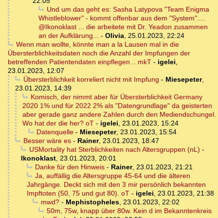
22:05
Und um das geht es: Sasha Latypova "Team Enigma
Whistleblower" - kommt offenbar aus dem "System"....
@Ikonoklast ... die arbeitete mit Dr. Yeadon zusammen
an der Aufklärung...
-
Olivia
,
25.01.2023, 22:24
Wenn man wollte, könnte man a la Lausen mal in die
Übersterblichkeitsdaten noch die Anzahl der Impfungen der
betreffenden Patientendaten einpflegen .. mkT
-
igelei
,
23.01.2023, 12:07
Übersterblichkeit korreliert nicht mit Impfung
-
Miesepeter
,
23.01.2023, 14:39
Komisch, der nimmt aber für Übersterblichkeit Germany
2020 1% und für 2022 2% als "Datengrundlage" da geisterten
aber gerade ganz andere Zahlen durch den Mediendschungel.
Wo hat der die her? oT
-
igelei
,
23.01.2023, 15:24
Datenquelle
-
Miesepeter
,
23.01.2023, 15:54
Besser wäre es
-
Rainer
,
23.01.2023, 18:47
USMortality hat Sterblichkeiten nach Altersgruppen (nL)
-
Ikonoklast
,
23.01.2023, 20:01
Danke für den Hinweis
-
Rainer
,
23.01.2023, 21:21
Ja, auffällig die Altersgruppe 45-64 und die älteren
Jahrgänge. Deckt sich mit den 3 mir persönlich bekannten
Impftoten (50, 75 und gut 80). oT
-
igelei
,
23.01.2023, 21:38
mwd?
-
Mephistopheles
,
23.01.2023, 22:02
50m, 75w, knapp über 80w. Kein d im Bekanntenkreis