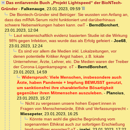
Das entlarvende Buch „Projekt Lightspeed“ der BioNTech-
Gründer
-
Falkenauge
,
23.01.2023, 09:59
Die Biontech-Gründer sind Betrüger: Sie wussten von Anfang an,
dass das mRNA-Serum nicht funktioniert und darüberhinaus
schwere Nebenwirkungen haben kann. owT
-
BerndBorchert
,
23.01.2023, 12:04
Laut wissenschaftlich evidenz basierten Studie ist die Wirkung
98% gegen Infektion, was wurde das als Erfolg gefeiert
-
Joe68
,
23.01.2023, 12:24
Es sind vor allem die Medien inkl. Lokalzeitungen, vor
denen potentielle Kritiker Angst haben, z.B. lokale
Unternehmer, Ärzte, Lehrer, etc. Die Medien waren der Treiber
der Corona-Lügenkampagne. oT
-
BerndBorchert
,
23.01.2023, 14:59
Widerspruch: Viele Menschen, insbesondere auch
Ärzte, haben Pandemie + Impfung BEWUSST genutzt,
um sanktionsfrei ihre charakterliche Bösartigkeit
gegenüber ihren Mitmenschen auszuleben.
-
Plancius
,
23.01.2023, 15:27
Nicht zu vergessen unsere hohen Expert:innen in
Fragen von Menschenwürde, Ethik und Verfassungsrecht
-
Miesepeter
,
23.01.2023, 16:25
Könnte man wohl die gleiche Begründung vom
sogenannten Ethikrat auch zur sofortigen Erschießung
Impfunwilliger erwarten? oT
-
igelei
,
23.01.2023, 17:22