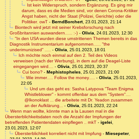
Ist kein Widerspruch, sondern Ergänzung. Es ging mir
darum, dass es die Medien sind, vor denen Corona-Kritiker
Angst haben, nicht der Staat (Polizei, Gerichte) oder die
Politiker. owT
-
BerndBorchert
,
23.01.2023, 21:14
Biontech wird jetzt mit seiner Krebsforschung nach
Großbritannien auswandern...... :-)
-
Olivia
,
24.01.2023, 12:30
"In den USA wurden diese umstrittenen Themen bereits in das
Diagnostik Instrumentarium aufgenommen...... "the
underimunizised" .....
-
Olivia
,
25.01.2023, 18:01
Ich möchte noch einmal auf den 2. Teil des Videos
verweisen (nach der Werbung), in dem auf die Deagel-Liste
eingegangen wird....
-
Olivia
,
25.01.2023, 20:37
Cui bono?
-
Mephistopheles
,
25.01.2023, 21:00
Wie immer..... Follow the money.....
-
Olivia
,
25.01.2023,
22:05
Und um das geht es: Sasha Latypova "Team Enigma
Whistleblower" - kommt offenbar aus dem "System"....
@Ikonoklast ... die arbeitete mit Dr. Yeadon zusammen
an der Aufklärung...
-
Olivia
,
25.01.2023, 22:24
Wenn man wollte, könnte man a la Lausen mal in die
Übersterblichkeitsdaten noch die Anzahl der Impfungen der
betreffenden Patientendaten einpflegen .. mkT
-
igelei
,
23.01.2023, 12:07
Übersterblichkeit korreliert nicht mit Impfung
-
Miesepeter
,