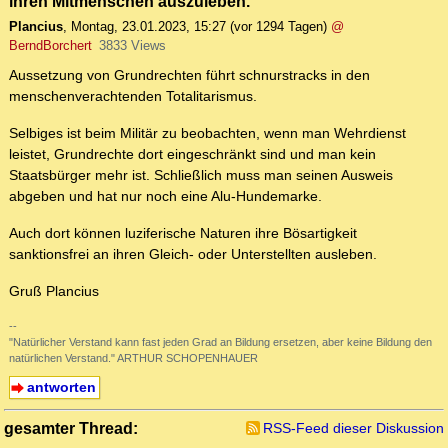
ihren Mitmenschen auszuleben.
Plancius
,
Montag, 23.01.2023, 15:27
(vor 1294 Tagen)
@
BerndBorchert
3833 Views
Aussetzung von Grundrechten führt schnurstracks in den
menschenverachtenden Totalitarismus.
Selbiges ist beim Militär zu beobachten, wenn man Wehrdienst
leistet, Grundrechte dort eingeschränkt sind und man kein
Staatsbürger mehr ist. Schließlich muss man seinen Ausweis
abgeben und hat nur noch eine Alu-Hundemarke.
Auch dort können luziferische Naturen ihre Bösartigkeit
sanktionsfrei an ihren Gleich- oder Unterstellten ausleben.
Gruß Plancius
--
"Natürlicher Verstand kann fast jeden Grad an Bildung ersetzen, aber keine Bildung den
natürlichen Verstand." ARTHUR SCHOPENHAUER
antworten
gesamter Thread:
RSS-Feed dieser Diskussion