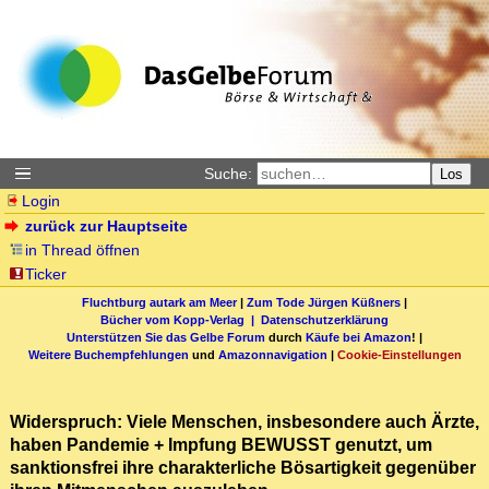
Suche:
Los
Login
zurück zur Hauptseite
in Thread öffnen
Ticker
Fluchtburg autark am Meer
|
Zum Tode Jürgen Küßners
|
Bücher vom Kopp-Verlag |
Datenschutzerklärung
Unterstützen Sie das Gelbe Forum
durch
Käufe bei Amazon
! |
Weitere Buchempfehlungen
und
Amazonnavigation
|
Cookie-Einstellungen
Widerspruch: Viele Menschen, insbesondere auch Ärzte,
haben Pandemie + Impfung BEWUSST genutzt, um
sanktionsfrei ihre charakterliche Bösartigkeit gegenüber