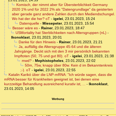
23.01.2023, 14:39
Komisch, der nimmt aber für Übersterblichkeit Germany
2020 1% und für 2022 2% als "Datengrundlage" da geisterten
aber gerade ganz andere Zahlen durch den Mediendschungel.
Wo hat der die her? oT
-
igelei
,
23.01.2023, 15:24
Datenquelle
-
Miesepeter
,
23.01.2023, 15:54
Besser wäre es
-
Rainer
,
23.01.2023, 18:47
USMortality hat Sterblichkeiten nach Altersgruppen (nL)
-
Ikonoklast
,
23.01.2023, 20:01
Danke für den Hinweis
-
Rainer
,
23.01.2023, 21:21
Ja, auffällig die Altersgruppe 45-64 und die älteren
Jahrgänge. Deckt sich mit den 3 mir persönlich bekannten
Impftoten (50, 75 und gut 80). oT
-
igelei
,
23.01.2023, 21:38
mwd?
-
Mephistopheles
,
23.01.2023, 22:02
50m, 75w, knapp über 80w. Kein d im Bekanntenkreis
;-). oT
-
igelei
,
23.01.2023, 22:55
Katalin Karikó über die LNP-mRNA: "Ich würde sagen, dass die
mRNA besser für Krankheiten geeignet ist, bei denen eine
kurzzeitige Behandlung ausreichend kurativ ist, ...
-
Ikonoklast
,
23.01.2023, 14:05
Werbung