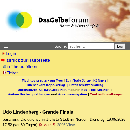
Suche:
Los
Login
zurück zur Hauptseite
in Thread öffnen
Ticker
Fluchtburg autark am Meer
|
Zum Tode Jürgen Küßners
|
Bücher vom Kopp-Verlag |
Datenschutzerklärung
Unterstützen Sie das Gelbe Forum
durch
Käufe bei Amazon
! |
Weitere Buchempfehlungen
und
Amazonnavigation
|
Cookie-Einstellungen
Udo Lindenberg - Grande Finale
paranoia
,
Die durchschnittlichste Stadt im Norden
,
Dienstag, 19.05.2026,
17:52
(vor 80 Tagen)
@ MausS
2096 Views