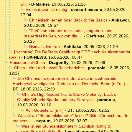
will,
-
D-Marker
,
19.05.2026, 21:26
Vieles davon ist richtig
-
sensortimecom
,
20.05.2026,
17:04
Chinesisch lernen oder Back to the Basics
-
Ankawor
,
20.05.2026, 19:57
"Frei" kann immer nur staats-, abgaben- und
steuerfrei heißen, wovon die …
-
Ostfriese
,
20.05.2026,
20:25
Nvidia's Jim Fan
-
Ashitaka
,
20.05.2026, 21:29
[Nachtrag] Die DeStatis Grafik zeigt GDP nach Kaufkraftparität
(owT)
-
FOX-NEWS
,
16.05.2026, 06:47
Reisebericht China
-
Dragonfly
,
15.05.2026, 21:09
China - ein Land - zwei Reiseberichte
-
paranoia
,
18.05.2026,
12:27
Die Chinesen exportieren in der Zwischenzeit bereits
Hochgeschwindigkeits- Räder an die Deutsche Bahn (mTuL)
-
DT
,
18.05.2026, 22:39
China’s High-Speed Trains Shake Violently: Lack of
Quality Wheels Sparks Industry Paralysis
-
paranoia
,
19.05.2026, 01:10
Ach Gutester... (mT)
-
DT
,
19.05.2026, 02:52
Was ist an "Stundenkilometer" falsch? Bitte klär mich auf. Im
meinem ...
-
neptun
,
19.05.2026, 02:07
Was ist ein Stundenkilometer? Sachlich richtig &
einwandfrei ist halt km/h
-
Lenz-Hannover
,
19.05.2026,