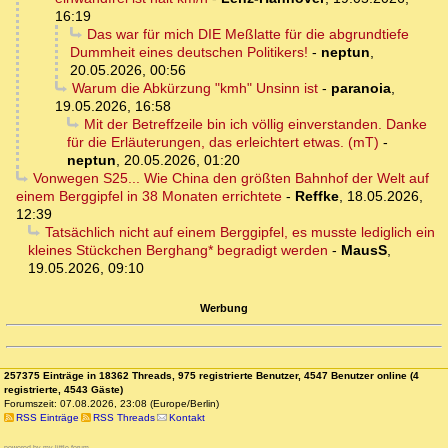
16:19
Das war für mich DIE Meßlatte für die abgrundtiefe
Dummheit eines deutschen Politikers!
-
neptun
,
20.05.2026, 00:56
Warum die Abkürzung "kmh" Unsinn ist
-
paranoia
,
19.05.2026, 16:58
Mit der Betreffzeile bin ich völlig einverstanden. Danke
für die Erläuterungen, das erleichtert etwas. (mT)
-
neptun
,
20.05.2026, 01:20
Vonwegen S25... Wie China den größten Bahnhof der Welt auf
einem Berggipfel in 38 Monaten errichtete
-
Reffke
,
18.05.2026,
12:39
Tatsächlich nicht auf einem Berggipfel, es musste lediglich ein
kleines Stückchen Berghang* begradigt werden
-
MausS
,
19.05.2026, 09:10
Werbung
257375 Einträge in 18362 Threads, 975 registrierte Benutzer, 4547 Benutzer online (4
registrierte, 4543 Gäste)
Forumszeit: 07.08.2026, 23:08 (Europe/Berlin)
RSS Einträge
RSS Threads
Kontakt
powered by my little forum