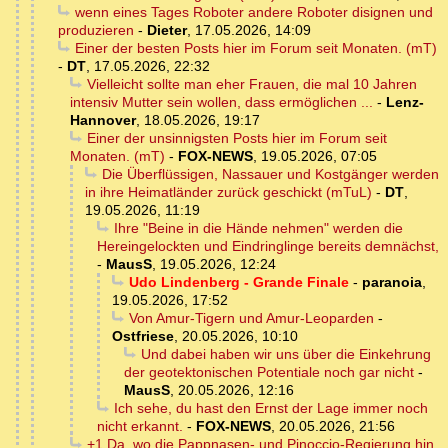
wenn eines Tages Roboter andere Roboter disignen und
produzieren
-
Dieter
,
17.05.2026, 14:09
Einer der besten Posts hier im Forum seit Monaten. (mT)
-
DT
,
17.05.2026, 22:32
Vielleicht sollte man eher Frauen, die mal 10 Jahren
intensiv Mutter sein wollen, dass ermöglichen ...
-
Lenz-
Hannover
,
18.05.2026, 19:17
Einer der unsinnigsten Posts hier im Forum seit
Monaten. (mT)
-
FOX-NEWS
,
19.05.2026, 07:05
Die Überflüssigen, Nassauer und Kostgänger werden
in ihre Heimatländer zurück geschickt (mTuL)
-
DT
,
19.05.2026, 11:19
Ihre "Beine in die Hände nehmen" werden die
Hereingelockten und Eindringlinge bereits demnächst,
-
MausS
,
19.05.2026, 12:24
Udo Lindenberg - Grande Finale
-
paranoia
,
19.05.2026, 17:52
Von Amur-Tigern und Amur-Leoparden
-
Ostfriese
,
20.05.2026, 10:10
Und dabei haben wir uns über die Einkehrung
der geotektonischen Potentiale noch gar nicht
-
MausS
,
20.05.2026, 12:16
Ich sehe, du hast den Ernst der Lage immer noch
nicht erkannt.
-
FOX-NEWS
,
20.05.2026, 21:56
+1 Da, wo die Pappnasen- und Pinoccio-Regierung hin