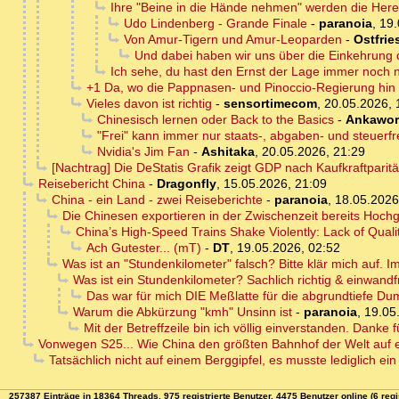
Ihre "Beine in die Hände nehmen" werden die Herei
Udo Lindenberg - Grande Finale
-
paranoia
,
19.
Von Amur-Tigern und Amur-Leoparden
-
Ostfrie
Und dabei haben wir uns über die Einkehrung d
Ich sehe, du hast den Ernst der Lage immer noch n
+1 Da, wo die Pappnasen- und Pinoccio-Regierung hin w
Vieles davon ist richtig
-
sensortimecom
,
20.05.2026, 
Chinesisch lernen oder Back to the Basics
-
Ankawor
"Frei" kann immer nur staats-, abgaben- und steuerf
Nvidia's Jim Fan
-
Ashitaka
,
20.05.2026, 21:29
[Nachtrag] Die DeStatis Grafik zeigt GDP nach Kaufkraftparit
Reisebericht China
-
Dragonfly
,
15.05.2026, 21:09
China - ein Land - zwei Reiseberichte
-
paranoia
,
18.05.2026
Die Chinesen exportieren in der Zwischenzeit bereits Hoc
China’s High-Speed Trains Shake Violently: Lack of Quali
Ach Gutester... (mT)
-
DT
,
19.05.2026, 02:52
Was ist an "Stundenkilometer" falsch? Bitte klär mich auf. I
Was ist ein Stundenkilometer? Sachlich richtig & einwandfr
Das war für mich DIE Meßlatte für die abgrundtiefe Dum
Warum die Abkürzung "kmh" Unsinn ist
-
paranoia
,
19.05
Mit der Betreffzeile bin ich völlig einverstanden. Danke 
Vonwegen S25... Wie China den größten Bahnhof der Welt auf e
Tatsächlich nicht auf einem Berggipfel, es musste lediglich e
257387 Einträge in 18364 Threads, 975 registrierte Benutzer, 4475 Benutzer online (6 regi