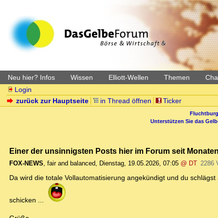
Neu hier? Infos
Wissen
Elliott-Wellen
Themen
Char
Login
zurück zur Hauptseite
in Thread öffnen
Ticker
Fluchtburg
Unterstützen Sie das Gel
Einer der unsinnigsten Posts hier im Forum seit Monaten
FOX-NEWS
,
fair and balanced
,
Dienstag, 19.05.2026, 07:05
@ DT
2286 
Da wird die totale Vollautomatisierung angekündigt und du schlägst 
schicken ...