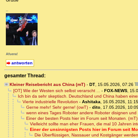
Grüße
--
Afuera!
antworten
gesamter Thread:
Kleiner Reisebericht aus China (mT)
-
DT
,
15.05.2026, 07:26
[OT] Wie der Westen sich selbst verarscht ...
-
FOX-NEWS
,
15.
Ich bin da sehr skeptisch. Deutschland und China haben ein
Vierte industrielle Revolution
-
Ashitaka
,
16.05.2026, 11:1
Gerne mehr! Sehr gerne! (owT)
-
dito
,
17.05.2026, 10:0
wenn eines Tages Roboter andere Roboter disignen und 
Einer der besten Posts hier im Forum seit Monaten. (mT)
Vielleicht sollte man eher Frauen, die mal 10 Jahren int
Einer der unsinnigsten Posts hier im Forum seit M
Die Überflüssigen, Nassauer und Kostgänger werden 