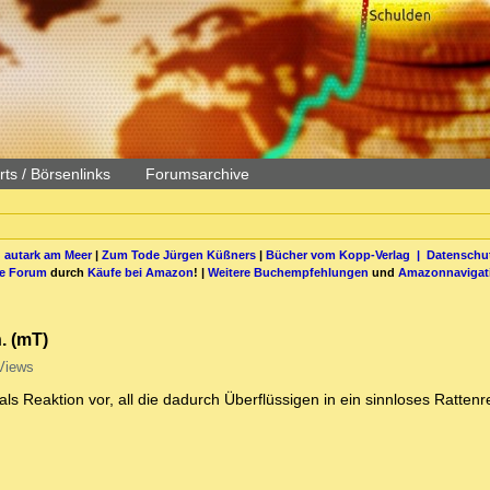
ts / Börsenlinks
Forumsarchive
 autark am Meer
|
Zum Tode Jürgen Küßners
|
Bücher vom Kopp-Verlag |
Datenschut
be Forum
durch
Käufe bei Amazon
! |
Weitere Buchempfehlungen
und
Amazonnavigat
. (mT)
Views
als Reaktion vor, all die dadurch Überflüssigen in ein sinnloses Ratten