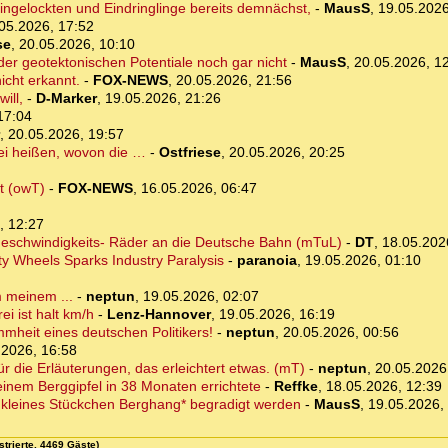
ngelockten und Eindringlinge bereits demnächst,
-
MausS
,
19.05.2026
05.2026, 17:52
se
,
20.05.2026, 10:10
er geotektonischen Potentiale noch gar nicht
-
MausS
,
20.05.2026, 1
icht erkannt.
-
FOX-NEWS
,
20.05.2026, 21:56
ill,
-
D-Marker
,
19.05.2026, 21:26
17:04
,
20.05.2026, 19:57
rei heißen, wovon die …
-
Ostfriese
,
20.05.2026, 20:25
ät (owT)
-
FOX-NEWS
,
16.05.2026, 06:47
, 12:27
hgeschwindigkeits- Räder an die Deutsche Bahn (mTuL)
-
DT
,
18.05.202
ty Wheels Sparks Industry Paralysis
-
paranoia
,
19.05.2026, 01:10
m meinem ...
-
neptun
,
19.05.2026, 02:07
ei ist halt km/h
-
Lenz-Hannover
,
19.05.2026, 16:19
mheit eines deutschen Politikers!
-
neptun
,
20.05.2026, 00:56
.2026, 16:58
für die Erläuterungen, das erleichtert etwas. (mT)
-
neptun
,
20.05.2026
inem Berggipfel in 38 Monaten errichtete
-
Reffke
,
18.05.2026, 12:39
in kleines Stückchen Berghang* begradigt werden
-
MausS
,
19.05.2026,
strierte, 4469 Gäste)