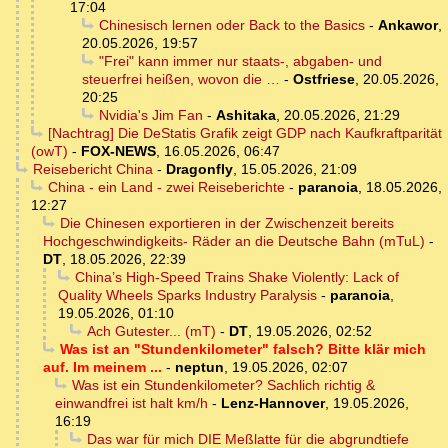
17:04
Chinesisch lernen oder Back to the Basics
-
Ankawor
,
20.05.2026, 19:57
"Frei" kann immer nur staats-, abgaben- und
steuerfrei heißen, wovon die …
-
Ostfriese
,
20.05.2026,
20:25
Nvidia's Jim Fan
-
Ashitaka
,
20.05.2026, 21:29
[Nachtrag] Die DeStatis Grafik zeigt GDP nach Kaufkraftparität
(owT)
-
FOX-NEWS
,
16.05.2026, 06:47
Reisebericht China
-
Dragonfly
,
15.05.2026, 21:09
China - ein Land - zwei Reiseberichte
-
paranoia
,
18.05.2026,
12:27
Die Chinesen exportieren in der Zwischenzeit bereits
Hochgeschwindigkeits- Räder an die Deutsche Bahn (mTuL)
-
DT
,
18.05.2026, 22:39
China’s High-Speed Trains Shake Violently: Lack of
Quality Wheels Sparks Industry Paralysis
-
paranoia
,
19.05.2026, 01:10
Ach Gutester... (mT)
-
DT
,
19.05.2026, 02:52
Was ist an "Stundenkilometer" falsch? Bitte klär mich
auf. Im meinem ...
-
neptun
,
19.05.2026, 02:07
Was ist ein Stundenkilometer? Sachlich richtig &
einwandfrei ist halt km/h
-
Lenz-Hannover
,
19.05.2026,
16:19
Das war für mich DIE Meßlatte für die abgrundtiefe