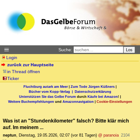
Suche:
Los
Login
zurück zur Hauptseite
in Thread öffnen
Ticker
Fluchtburg autark am Meer
|
Zum Tode Jürgen Küßners
|
Bücher vom Kopp-Verlag |
Datenschutzerklärung
Unterstützen Sie das Gelbe Forum
durch
Käufe bei Amazon
! |
Weitere Buchempfehlungen
und
Amazonnavigation
|
Cookie-Einstellungen
Was ist an "Stundenkilometer" falsch? Bitte klär mich
auf. Im meinem ...
neptun
,
Dienstag, 19.05.2026, 02:07
(vor 81 Tagen)
@ paranoia
2104