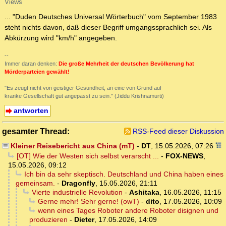
Views
... "Duden Deutsches Universal Wörterbuch" vom September 1983
steht nichts davon, daß dieser Begriff umgangssprachlich sei. Als
Abkürzung wird "km/h" angegeben.
--
Immer daran denken:
Die große Mehrheit der deutschen Bevölkerung hat
Mörderparteien gewählt!
"Es zeugt nicht von geistiger Gesundheit, an eine von Grund auf
kranke Gesellschaft gut angepasst zu sein." (Jiddu Krishnamurti)
antworten
gesamter Thread:
RSS-Feed dieser Diskussion
Kleiner Reisebericht aus China (mT)
-
DT
,
15.05.2026, 07:26
[OT] Wie der Westen sich selbst verarscht ...
-
FOX-NEWS
,
15.05.2026, 09:12
Ich bin da sehr skeptisch. Deutschland und China haben eines
gemeinsam.
-
Dragonfly
,
15.05.2026, 21:11
Vierte industrielle Revolution
-
Ashitaka
,
16.05.2026, 11:15
Gerne mehr! Sehr gerne! (owT)
-
dito
,
17.05.2026, 10:09
wenn eines Tages Roboter andere Roboter disignen und
produzieren
-
Dieter
,
17.05.2026, 14:09