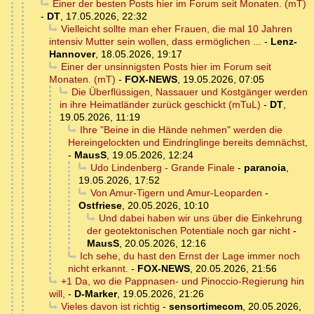
Einer der besten Posts hier im Forum seit Monaten. (mT)
-
DT
,
17.05.2026, 22:32
Vielleicht sollte man eher Frauen, die mal 10 Jahren
intensiv Mutter sein wollen, dass ermöglichen ...
-
Lenz-
Hannover
,
18.05.2026, 19:17
Einer der unsinnigsten Posts hier im Forum seit
Monaten. (mT)
-
FOX-NEWS
,
19.05.2026, 07:05
Die Überflüssigen, Nassauer und Kostgänger werden
in ihre Heimatländer zurück geschickt (mTuL)
-
DT
,
19.05.2026, 11:19
Ihre "Beine in die Hände nehmen" werden die
Hereingelockten und Eindringlinge bereits demnächst,
-
MausS
,
19.05.2026, 12:24
Udo Lindenberg - Grande Finale
-
paranoia
,
19.05.2026, 17:52
Von Amur-Tigern und Amur-Leoparden
-
Ostfriese
,
20.05.2026, 10:10
Und dabei haben wir uns über die Einkehrung
der geotektonischen Potentiale noch gar nicht
-
MausS
,
20.05.2026, 12:16
Ich sehe, du hast den Ernst der Lage immer noch
nicht erkannt.
-
FOX-NEWS
,
20.05.2026, 21:56
+1 Da, wo die Pappnasen- und Pinoccio-Regierung hin
will,
-
D-Marker
,
19.05.2026, 21:26
Vieles davon ist richtig
-
sensortimecom
,
20.05.2026,