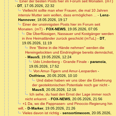
Einer der besten Posts hier im Forum seit Monaten. (mT)
-
DT
,
17.05.2026, 22:32
Vielleicht sollte man eher Frauen, die mal 10 Jahren
intensiv Mutter sein wollen, dass ermöglichen ...
-
Lenz-
Hannover
,
18.05.2026, 19:17
Einer der unsinnigsten Posts hier im Forum seit
Monaten. (mT)
-
FOX-NEWS
,
19.05.2026, 07:05
Die Überflüssigen, Nassauer und Kostgänger werden
in ihre Heimatländer zurück geschickt (mTuL)
-
DT
,
19.05.2026, 11:19
Ihre "Beine in die Hände nehmen" werden die
Hereingelockten und Eindringlinge bereits demnächst,
-
MausS
,
19.05.2026, 12:24
Udo Lindenberg - Grande Finale
-
paranoia
,
19.05.2026, 17:52
Von Amur-Tigern und Amur-Leoparden
-
Ostfriese
,
20.05.2026, 10:10
Und dabei haben wir uns über die Einkehrung
der geotektonischen Potentiale noch gar nicht
-
MausS
,
20.05.2026, 12:16
Ich sehe, du hast den Ernst der Lage immer noch
nicht erkannt.
-
FOX-NEWS
,
20.05.2026, 21:56
+1 Da, wo die Pappnasen- und Pinoccio-Regierung hin
will,
-
D-Marker
,
19.05.2026, 21:26
Vieles davon ist richtig
-
sensortimecom
,
20.05.2026,