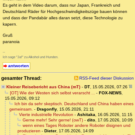
Es geht in dem Video darum, dass nur Japan, Frankreich und
Deutschland Räder für Hochgeschwindigkeitszüge bauen können
und dass der Pandabär alles daran setzt, diese Technologie zu
kapern.
Gruß
paranoia
--
Ich sage "Ja!" zu Alkohol und Hunden.
antworten
gesamter Thread:
RSS-Feed dieser Diskussion
Kleiner Reisebericht aus China (mT)
-
DT
,
15.05.2026, 07:26
[OT] Wie der Westen sich selbst verarscht ...
-
FOX-NEWS
,
15.05.2026, 09:12
Ich bin da sehr skeptisch. Deutschland und China haben eines
gemeinsam.
-
Dragonfly
,
15.05.2026, 21:11
Vierte industrielle Revolution
-
Ashitaka
,
16.05.2026, 11:15
Gerne mehr! Sehr gerne! (owT)
-
dito
,
17.05.2026, 10:09
wenn eines Tages Roboter andere Roboter disignen und
produzieren
-
Dieter
,
17.05.2026, 14:09