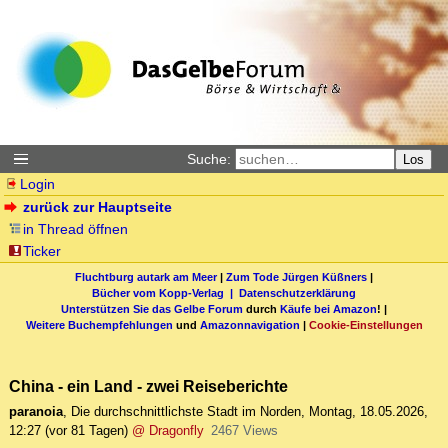
Suche:
Los
Login
zurück zur Hauptseite
in Thread öffnen
Ticker
Fluchtburg autark am Meer
|
Zum Tode Jürgen Küßners
|
Bücher vom Kopp-Verlag |
Datenschutzerklärung
Unterstützen Sie das Gelbe Forum
durch
Käufe bei Amazon
! |
Weitere Buchempfehlungen
und
Amazonnavigation
|
Cookie-Einstellungen
China - ein Land - zwei Reiseberichte
paranoia
,
Die durchschnittlichste Stadt im Norden
,
Montag, 18.05.2026,
12:27
(vor 81 Tagen)
@ Dragonfly
2467 Views