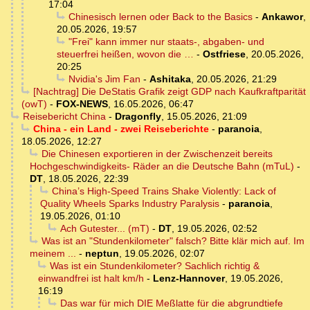
17:04
Chinesisch lernen oder Back to the Basics
-
Ankawor
,
20.05.2026, 19:57
"Frei" kann immer nur staats-, abgaben- und
steuerfrei heißen, wovon die …
-
Ostfriese
,
20.05.2026,
20:25
Nvidia's Jim Fan
-
Ashitaka
,
20.05.2026, 21:29
[Nachtrag] Die DeStatis Grafik zeigt GDP nach Kaufkraftparität
(owT)
-
FOX-NEWS
,
16.05.2026, 06:47
Reisebericht China
-
Dragonfly
,
15.05.2026, 21:09
China - ein Land - zwei Reiseberichte
-
paranoia
,
18.05.2026, 12:27
Die Chinesen exportieren in der Zwischenzeit bereits
Hochgeschwindigkeits- Räder an die Deutsche Bahn (mTuL)
-
DT
,
18.05.2026, 22:39
China’s High-Speed Trains Shake Violently: Lack of
Quality Wheels Sparks Industry Paralysis
-
paranoia
,
19.05.2026, 01:10
Ach Gutester... (mT)
-
DT
,
19.05.2026, 02:52
Was ist an "Stundenkilometer" falsch? Bitte klär mich auf. Im
meinem ...
-
neptun
,
19.05.2026, 02:07
Was ist ein Stundenkilometer? Sachlich richtig &
einwandfrei ist halt km/h
-
Lenz-Hannover
,
19.05.2026,
16:19
Das war für mich DIE Meßlatte für die abgrundtiefe