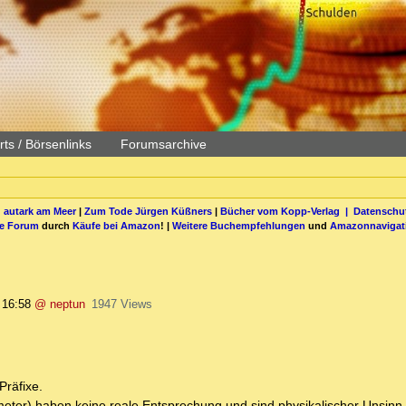
ts / Börsenlinks
Forumsarchive
 autark am Meer
|
Zum Tode Jürgen Küßners
|
Bücher vom Kopp-Verlag |
Datenschut
be Forum
durch
Käufe bei Amazon
! |
Weitere Buchempfehlungen
und
Amazonnavigat
 16:58
@ neptun
1947 Views
Präfixe.
ter) haben keine reale Entsprechung und sind physikalischer Unsinn.