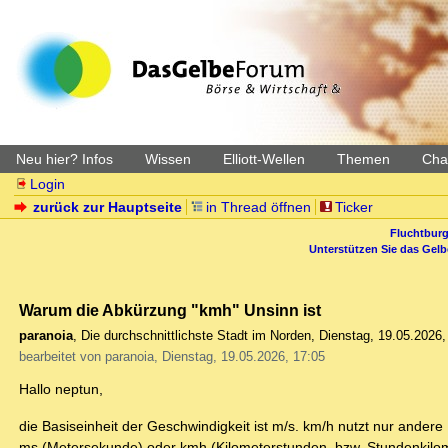
Neu hier? Infos
Wissen
Elliott-Wellen
Themen
Char
Login
zurück zur Hauptseite
in Thread öffnen
Ticker
Fluchtburg
Unterstützen Sie das Gel
Warum die Abkürzung "kmh" Unsinn ist
paranoia
,
Die durchschnittlichste Stadt im Norden
,
Dienstag, 19.05.2026,
bearbeitet von paranoia, Dienstag, 19.05.2026, 17:05
Hallo neptun,
die Basiseinheit der Geschwindigkeit ist m/s. km/h nutzt nur andere 
ms (Metersekunde) oder kmh (Kilometerstunden, bzw. Stundenkilome