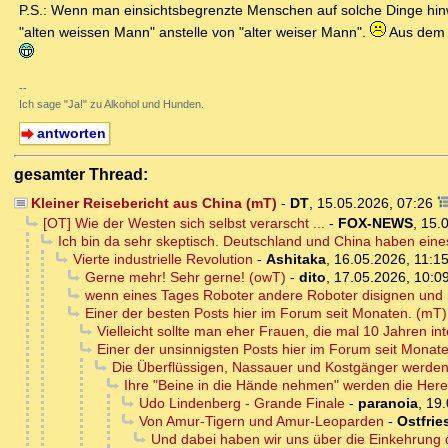
P.S.: Wenn man einsichtsbegrenzte Menschen auf solche Dinge hinweis
"alten weissen Mann" anstelle von "alter weiser Mann".
Aus dem L
--
Ich sage "Ja!" zu Alkohol und Hunden.
antworten
gesamter Thread:
Kleiner Reisebericht aus China (mT)
-
DT
,
15.05.2026, 07:26
[OT] Wie der Westen sich selbst verarscht ...
-
FOX-NEWS
,
15.
Ich bin da sehr skeptisch. Deutschland und China haben ein
Vierte industrielle Revolution
-
Ashitaka
,
16.05.2026, 11:1
Gerne mehr! Sehr gerne! (owT)
-
dito
,
17.05.2026, 10:0
wenn eines Tages Roboter andere Roboter disignen und 
Einer der besten Posts hier im Forum seit Monaten. (mT)
Vielleicht sollte man eher Frauen, die mal 10 Jahren int
Einer der unsinnigsten Posts hier im Forum seit Monat
Die Überflüssigen, Nassauer und Kostgänger werden 
Ihre "Beine in die Hände nehmen" werden die Herei
Udo Lindenberg - Grande Finale
-
paranoia
,
19.
Von Amur-Tigern und Amur-Leoparden
-
Ostfrie
Und dabei haben wir uns über die Einkehrung d