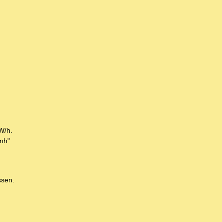
W/h.
kmh"
ssen.