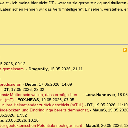
t - ich meine hier nicht DT - werden sie gerne stinkig und titulieren 
ateinischen kennen wir das Verb "intelligere": Einsehen, verstehen, e
05.2026, 09:12
es gemeinsam.
-
Dragonfly
,
15.05.2026, 21:11
5
9
produzieren
-
Dieter
,
17.05.2026, 14:09
-
DT
,
17.05.2026, 22:32
ensiv Mutter sein wollen, dass ermöglichen ...
-
Lenz-Hannover
,
18.05
en. (mT)
-
FOX-NEWS
,
19.05.2026, 07:05
in ihre Heimatländer zurück geschickt (mTuL)
-
DT
,
19.05.2026, 11:19
ngelockten und Eindringlinge bereits demnächst,
-
MausS
,
19.05.2026
05.2026, 17:52
se
,
20.05.2026, 10:10
er geotektonischen Potentiale noch gar nicht
-
MausS
,
20.05.2026, 1