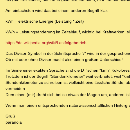
Am einfachsten wird das bei einem anderen Begriff klar.
kWh = elektrische Energie (Leistung * Zeit)
kW/h = Leistungsänderung im Zeitablauf, wichtig bei Kraftwerken, s
https://de.wikipedia.org/wiki/Lastfolgebetrieb
Das Divisor-Symbol in der Schriftsprache "/" wird in der gesproche
Ob mit oder ohne Divisor macht also einen großen Unterschied!
Im Sinne einer exakten Sprache sind die DT'schen "kmh" Kokolores (
Trotzdem ist der Begriff "Stundenkilometer" weit verbreitet, weil "
Stundenkilometer zu schreiben ist vielleicht eine lässliche Sünde,
vermeiden.
Dem einen (mir) dreht sich bei so etwas der Magen um, anderen ist
Wenn man einen entsprechenden naturwissenschaftlichen Hintergrund
Gruß
paranoia