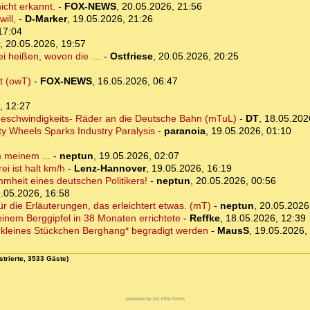
icht erkannt.
-
FOX-NEWS
,
20.05.2026, 21:56
ill,
-
D-Marker
,
19.05.2026, 21:26
17:04
,
20.05.2026, 19:57
rei heißen, wovon die …
-
Ostfriese
,
20.05.2026, 20:25
ät (owT)
-
FOX-NEWS
,
16.05.2026, 06:47
, 12:27
hgeschwindigkeits- Räder an die Deutsche Bahn (mTuL)
-
DT
,
18.05.202
ty Wheels Sparks Industry Paralysis
-
paranoia
,
19.05.2026, 01:10
m meinem ...
-
neptun
,
19.05.2026, 02:07
ei ist halt km/h
-
Lenz-Hannover
,
19.05.2026, 16:19
mheit eines deutschen Politikers!
-
neptun
,
20.05.2026, 00:56
.05.2026, 16:58
für die Erläuterungen, das erleichtert etwas. (mT)
-
neptun
,
20.05.2026
inem Berggipfel in 38 Monaten errichtete
-
Reffke
,
18.05.2026, 12:39
in kleines Stückchen Berghang* begradigt werden
-
MausS
,
19.05.2026,
strierte, 3533 Gäste)
powered by my little forum