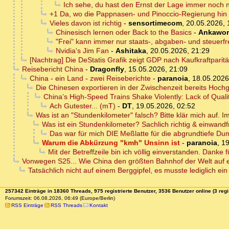
Ich sehe, du hast den Ernst der Lage immer noch n
+1 Da, wo die Pappnasen- und Pinoccio-Regierung hin w
Vieles davon ist richtig
-
sensortimecom
,
20.05.2026, 
Chinesisch lernen oder Back to the Basics
-
Ankawor
"Frei" kann immer nur staats-, abgaben- und steuerf
Nvidia's Jim Fan
-
Ashitaka
,
20.05.2026, 21:29
[Nachtrag] Die DeStatis Grafik zeigt GDP nach Kaufkraftparit
Reisebericht China
-
Dragonfly
,
15.05.2026, 21:09
China - ein Land - zwei Reiseberichte
-
paranoia
,
18.05.2026
Die Chinesen exportieren in der Zwischenzeit bereits Hoc
China’s High-Speed Trains Shake Violently: Lack of Quali
Ach Gutester... (mT)
-
DT
,
19.05.2026, 02:52
Was ist an "Stundenkilometer" falsch? Bitte klär mich auf. I
Was ist ein Stundenkilometer? Sachlich richtig & einwandfr
Das war für mich DIE Meßlatte für die abgrundtiefe Dum
Warum die Abkürzung "kmh" Unsinn ist
-
paranoia
,
19
Mit der Betreffzeile bin ich völlig einverstanden. Danke 
Vonwegen S25... Wie China den größten Bahnhof der Welt auf e
Tatsächlich nicht auf einem Berggipfel, es musste lediglich e
257342 Einträge in 18360 Threads, 975 registrierte Benutzer, 3536 Benutzer online (3 regi
Forumszeit: 06.08.2026, 06:49 (Europe/Berlin)
RSS Einträge
RSS Threads
Kontakt