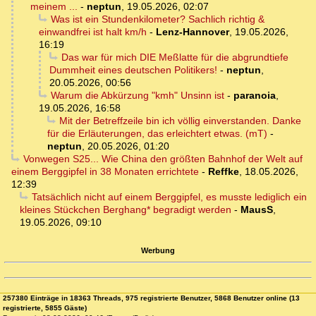
meinem ...
-
neptun
,
19.05.2026, 02:07
Was ist ein Stundenkilometer? Sachlich richtig &
einwandfrei ist halt km/h
-
Lenz-Hannover
,
19.05.2026,
16:19
Das war für mich DIE Meßlatte für die abgrundtiefe
Dummheit eines deutschen Politikers!
-
neptun
,
20.05.2026, 00:56
Warum die Abkürzung "kmh" Unsinn ist
-
paranoia
,
19.05.2026, 16:58
Mit der Betreffzeile bin ich völlig einverstanden. Danke
für die Erläuterungen, das erleichtert etwas. (mT)
-
neptun
,
20.05.2026, 01:20
Vonwegen S25... Wie China den größten Bahnhof der Welt auf
einem Berggipfel in 38 Monaten errichtete
-
Reffke
,
18.05.2026,
12:39
Tatsächlich nicht auf einem Berggipfel, es musste lediglich ein
kleines Stückchen Berghang* begradigt werden
-
MausS
,
19.05.2026, 09:10
Werbung
257380 Einträge in 18363 Threads, 975 registrierte Benutzer, 5868 Benutzer online (13
registrierte, 5855 Gäste)