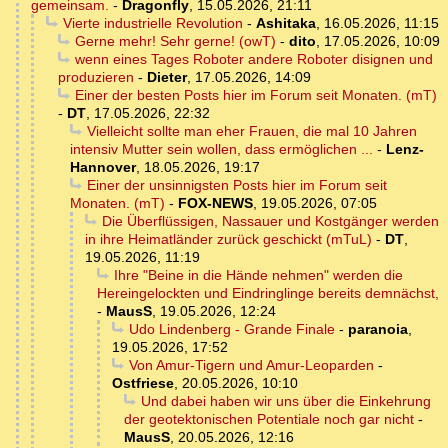
gemeinsam.
-
Dragonfly
,
15.05.2026, 21:11
Vierte industrielle Revolution
-
Ashitaka
,
16.05.2026, 11:15
Gerne mehr! Sehr gerne! (owT)
-
dito
,
17.05.2026, 10:09
wenn eines Tages Roboter andere Roboter disignen und
produzieren
-
Dieter
,
17.05.2026, 14:09
Einer der besten Posts hier im Forum seit Monaten. (mT)
-
DT
,
17.05.2026, 22:32
Vielleicht sollte man eher Frauen, die mal 10 Jahren
intensiv Mutter sein wollen, dass ermöglichen ...
-
Lenz-
Hannover
,
18.05.2026, 19:17
Einer der unsinnigsten Posts hier im Forum seit
Monaten. (mT)
-
FOX-NEWS
,
19.05.2026, 07:05
Die Überflüssigen, Nassauer und Kostgänger werden
in ihre Heimatländer zurück geschickt (mTuL)
-
DT
,
19.05.2026, 11:19
Ihre "Beine in die Hände nehmen" werden die
Hereingelockten und Eindringlinge bereits demnächst,
-
MausS
,
19.05.2026, 12:24
Udo Lindenberg - Grande Finale
-
paranoia
,
19.05.2026, 17:52
Von Amur-Tigern und Amur-Leoparden
-
Ostfriese
,
20.05.2026, 10:10
Und dabei haben wir uns über die Einkehrung
der geotektonischen Potentiale noch gar nicht
-
MausS
,
20.05.2026, 12:16