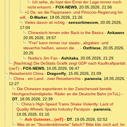
Ich sehe, du hast den Ernst der Lage immer noch
nicht erkannt.
-
FOX-NEWS
,
20.05.2026, 21:56
+1 Da, wo die Pappnasen- und Pinoccio-Regierung hin
will,
-
D-Marker
,
19.05.2026, 21:26
Vieles davon ist richtig
-
sensortimecom
,
20.05.2026,
17:04
Chinesisch lernen oder Back to the Basics
-
Ankawor
,
20.05.2026, 19:57
"Frei" kann immer nur staats-, abgaben- und
steuerfrei heißen, wovon die …
-
Ostfriese
,
20.05.2026,
20:25
Nvidia's Jim Fan
-
Ashitaka
,
20.05.2026, 21:29
[Nachtrag] Die DeStatis Grafik zeigt GDP nach Kaufkraftparität
(owT)
-
FOX-NEWS
,
16.05.2026, 06:47
Reisebericht China
-
Dragonfly
,
15.05.2026, 21:09
China - ein Land - zwei Reiseberichte
-
paranoia
,
18.05.2026,
12:27
Die Chinesen exportieren in der Zwischenzeit bereits
Hochgeschwindigkeits- Räder an die Deutsche Bahn (mTuL)
-
DT
,
18.05.2026, 22:39
China’s High-Speed Trains Shake Violently: Lack of
Quality Wheels Sparks Industry Paralysis
-
paranoia
,
19.05.2026, 01:10
Ach Gutester... (mT)
-
DT
,
19.05.2026, 02:52
Was ist an "Stundenkilometer" falsch? Bitte klär mich auf. Im