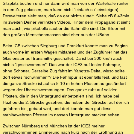
Sitzplatz buchen und nur dann wird man von der Wartehalle runter
in den Zug gelassen, man kann nicht "einfach so" einsteigen).
Desweiteren sieht man, daß da gar nichts rüttelt. Siehe zB 6:43min
im zweiten Deiner verlinkten Videos. Hinter dem Propagandist sieht
man auch, wie pikobello sauber die Bahnhöfe sind. Die Bilder mit
den großen Menschenmassen sind eher aus der UBahn.
Beim ICE zwischen Siegburg und Frankfurt konnte man zu Beginn
auch vorne im ersten Wagen mitfahren und der Zugführer hat das
Glasfenster auf transmittiv geschaltet. Da ist bei 300 km/h auch
nichts "geschwommen". Das war der ICE3 auf fester Fahrspur,
ohne Schotter. Derselbe Zug fährt im Yangtze-Delta, wieso sollte
dort etwas "schwimmen"? Die Fahrspur ist ebenfalls fest, und fast
die ganze Strecke ist auf ca 5-10 m hohen Pfosten aufgeständert
wegen der Überschwemmungen. Das ganze ruht auf soliden
Pfosten, die in den Untergrund einbetoniert sind. Ich habe bei
Huzhou die 2. Strecke gesehen, die neben der Strecke, auf der ich
gefahren bin, gebaut wird, und dort konnte man gut diese
stahlbewehrten Pfosten im nassen Untergrund stecken sehen.
Zwischen Nürnberg und München ist der ICE3 meiner
verschwommenen Erinnerung nach kurz nach der Eröffnung an