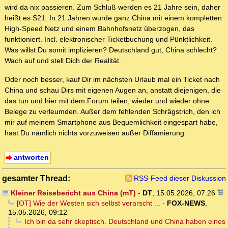
wird da nix passieren. Zum Schluß werden es 21 Jahre sein, daher
heißt es S21. In 21 Jahren wurde ganz China mit einem kompletten
High-Speed Netz und einem Bahnhofsnetz überzogen, das
funktioniert. Incl. elektronischer Ticketbuchung und Pünktlichkeit.
Was willst Du somit implizieren? Deutschland gut, China schlecht?
Wach auf und stell Dich der Realität.
Oder noch besser, kauf Dir im nächsten Urlaub mal ein Ticket nach
China und schau Dirs mit eigenen Augen an, anstatt diejenigen, die
das tun und hier mit dem Forum teilen, wieder und wieder ohne
Belege zu verleumden. Außer dem fehlenden Schrägstrich, den ich
mir auf meinem Smartphone aus Bequemlichkeit eingespart habe,
hast Du nämlich nichts vorzuweisen außer Diffamierung.
antworten
gesamter Thread:
RSS-Feed dieser Diskussion
Kleiner Reisebericht aus China (mT)
-
DT
,
15.05.2026, 07:26
[OT] Wie der Westen sich selbst verarscht ...
-
FOX-NEWS
,
15.05.2026, 09:12
Ich bin da sehr skeptisch. Deutschland und China haben eines