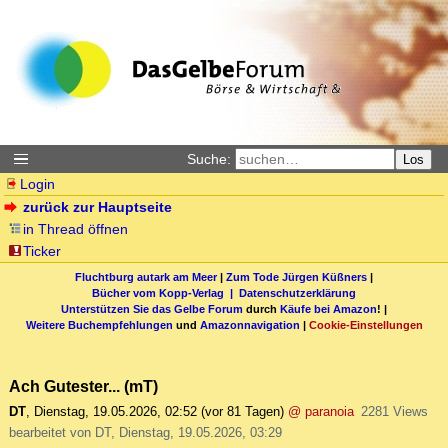
Suche:
Los
Login
zurück zur Hauptseite
in Thread öffnen
Ticker
Fluchtburg autark am Meer
|
Zum Tode Jürgen Küßners
|
Bücher vom Kopp-Verlag |
Datenschutzerklärung
Unterstützen Sie das Gelbe Forum
durch
Käufe bei Amazon
! |
Weitere Buchempfehlungen
und
Amazonnavigation
|
Cookie-Einstellungen
Ach Gutester... (mT)
DT
,
Dienstag, 19.05.2026, 02:52
(vor 81 Tagen)
@ paranoia
2281 Views
bearbeitet von DT, Dienstag, 19.05.2026, 03:29