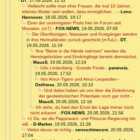
-
DT
,
17.05.2026, 22:32
Vielleicht sollte man eher Frauen, die mal 10 Jahren
intensiv Mutter sein wollen, dass ermöglichen ...
-
Lenz-
Hannover
,
18.05.2026, 19:17
Einer der unsinnigsten Posts hier im Forum seit
Monaten. (mT)
-
FOX-NEWS
,
19.05.2026, 07:05
Die Überflüssigen, Nassauer und Kostgänger werden
in ihre Heimatländer zurück geschickt (mTuL)
-
DT
,
19.05.2026, 11:19
Ihre "Beine in die Hände nehmen" werden die
Hereingelockten und Eindringlinge bereits demnächst,
-
MausS
,
19.05.2026, 12:24
Udo Lindenberg - Grande Finale
-
paranoia
,
19.05.2026, 17:52
Von Amur-Tigern und Amur-Leoparden
-
Ostfriese
,
20.05.2026, 10:10
Und dabei haben wir uns über die Einkehrung
der geotektonischen Potentiale noch gar nicht
-
MausS
,
20.05.2026, 12:16
Ich sehe, du hast den Ernst der Lage immer noch
nicht erkannt.
-
FOX-NEWS
,
20.05.2026, 21:56
+1 Da, wo die Pappnasen- und Pinoccio-Regierung hin
will,
-
D-Marker
,
19.05.2026, 21:26
Vieles davon ist richtig
-
sensortimecom
,
20.05.2026,
17:04