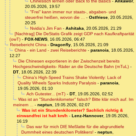
Chinesisch lernen oder Back to the Basics
-
Ankawor
,
20.05.2026, 19:57
"Frei" kann immer nur staats-, abgaben- und
steuerfrei heißen, wovon die …
-
Ostfriese
,
20.05.2026,
20:25
Nvidia's Jim Fan
-
Ashitaka
,
20.05.2026, 21:29
[Nachtrag] Die DeStatis Grafik zeigt GDP nach Kaufkraftparität
(owT)
-
FOX-NEWS
,
16.05.2026, 06:47
Reisebericht China
-
Dragonfly
,
15.05.2026, 21:09
China - ein Land - zwei Reiseberichte
-
paranoia
,
18.05.2026,
12:27
Die Chinesen exportieren in der Zwischenzeit bereits
Hochgeschwindigkeits- Räder an die Deutsche Bahn (mTuL)
-
DT
,
18.05.2026, 22:39
China’s High-Speed Trains Shake Violently: Lack of
Quality Wheels Sparks Industry Paralysis
-
paranoia
,
19.05.2026, 01:10
Ach Gutester... (mT)
-
DT
,
19.05.2026, 02:52
Was ist an "Stundenkilometer" falsch? Bitte klär mich auf. Im
meinem ...
-
neptun
,
19.05.2026, 02:07
Was ist ein Stundenkilometer? Sachlich richtig &
einwandfrei ist halt km/h
-
Lenz-Hannover
,
19.05.2026,
16:19
Das war für mich DIE Meßlatte für die abgrundtiefe
Dummheit eines deutschen Politikers!
-
neptun
,