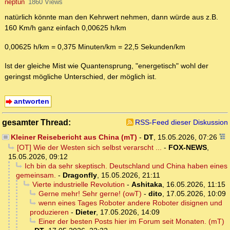
neptun
1860 Views
natürlich könnte man den Kehrwert nehmen, dann würde aus z.B.
160 Km/h ganz einfach 0,00625 h/km
0,00625 h/km = 0,375 Minuten/km = 22,5 Sekunden/km
Ist der gleiche Mist wie Quantensprung, "energetisch" wohl der
geringst mögliche Unterschied, der möglich ist.
antworten
gesamter Thread:
RSS-Feed dieser Diskussion
Kleiner Reisebericht aus China (mT)
-
DT
,
15.05.2026, 07:26
[OT] Wie der Westen sich selbst verarscht ...
-
FOX-NEWS
,
15.05.2026, 09:12
Ich bin da sehr skeptisch. Deutschland und China haben eines
gemeinsam.
-
Dragonfly
,
15.05.2026, 21:11
Vierte industrielle Revolution
-
Ashitaka
,
16.05.2026, 11:15
Gerne mehr! Sehr gerne! (owT)
-
dito
,
17.05.2026, 10:09
wenn eines Tages Roboter andere Roboter disignen und
produzieren
-
Dieter
,
17.05.2026, 14:09
Einer der besten Posts hier im Forum seit Monaten. (mT)