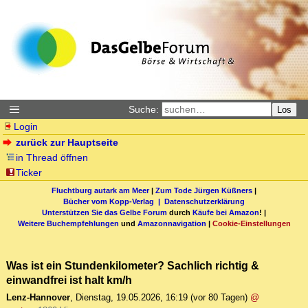
Suche:
Los
Login
zurück zur Hauptseite
in Thread öffnen
Ticker
Fluchtburg autark am Meer
|
Zum Tode Jürgen Küßners
|
Bücher vom Kopp-Verlag |
Datenschutzerklärung
Unterstützen Sie das Gelbe Forum
durch
Käufe bei Amazon
! |
Weitere Buchempfehlungen
und
Amazonnavigation
|
Cookie-Einstellungen
Was ist ein Stundenkilometer? Sachlich richtig &
einwandfrei ist halt km/h
Lenz-Hannover
,
Dienstag, 19.05.2026, 16:19
(vor 80 Tagen)
@