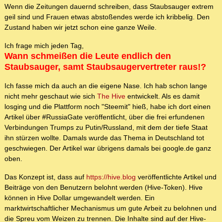
Wenn die Zeitungen dauernd schreiben, dass Staubsauger extrem
geil sind und Frauen etwas abstoßendes werde ich kribbelig. Den
Zustand haben wir jetzt schon eine ganze Weile.
Ich frage mich jeden Tag,
Wann schmeißen die Leute endlich den
Staubsauger, samt Staubsaugervertreter raus!?
Ich fasse mich da auch an die eigene Nase. Ich hab schon lange
nicht mehr geschaut wie sich
The Hive
entwickelt. Als es damit
losging und die Plattform noch "Steemit" hieß, habe ich dort einen
Artikel über #RussiaGate veröffentlicht, über die frei erfundenen
Verbindungen Trumps zu Putin/Russland, mit dem der tiefe Staat
ihn stürzen wollte. Damals wurde das Thema in Deutschland tot
geschwiegen. Der Artikel war übrigens damals bei google.de ganz
oben.
Das Konzept ist, dass auf
https://hive.blog
veröffentlichte Artikel und
Beiträge von den Benutzern belohnt werden (Hive-Token). Hive
können in Hive Dollar umgewandelt werden. Ein
marktwirtschaftlicher Mechanismus um gute Arbeit zu belohnen und
die Spreu vom Weizen zu trennen. Die Inhalte sind auf der Hive-