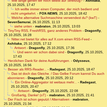
Wie lange gehen wir noch selbst auf Streifzug?
-
Ashitaka
,
25.10.2025, 17:47
Ich wollte immer einen Computer, der mich bedient und
nicht umgekehrt.
-
FOX-NEWS
,
25.10.2025, 18:42
Welche alternative Suchmaschine verwendest du? (kwT)
-
SevenSamurai
,
26.10.2025, 11:13
siehe unten
-
mabraton
,
26.10.2025, 13:03
TinyTiny RSS, FreshRSS, ganz anderes Problem
-
Dragonfly
,
25.10.2025, 16:28
Nitter.net bietet für alles auf X.com einen RSS-Feed
-
Ashitaka
,
25.10.2025, 17:12
Antwort
-
Dragonfly
,
25.10.2025, 17:36
Und wenn wir schon dabei sind
-
Dragonfly
,
25.10.2025,
17:43
Herzlichen Dank für deine Ausführungen.
-
Odysseus
,
25.10.2025, 16:56
Besser als RRS-Reader...
-
Radegast
,
25.10.2025, 18:47
Das ist doch das Gleiche. / Das Gelbe Forum kannst Du auch
abonnieren
-
Dragonfly
,
25.10.2025, 20:12
Ein Online-Aggregator ist weitaus mehr...
-
Radegast
,
25.10.2025, 20:47
Antwort
-
Dragonfly
,
25.10.2025, 22:08
Großartig, Danke! (oT)
-
mabraton
,
25.10.2025, 21:41
Der Fisch ist schon geputzt / Alternativen
-
mabraton
,
25.10.2025, 21:34