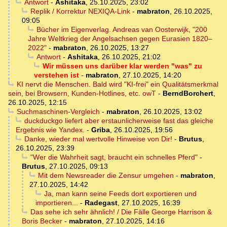
Antwort
-
Ashitaka
,
25.10.2025, 23:02
Replik / Korrektur NEXIQA-Link
-
mabraton
,
26.10.2025,
09:05
Bücher im Eigenverlag. Andreas van Oosterwijk, "200
Jahre Weltkrieg der Angelsachsen gegen Eurasien 1820–
2022"
-
mabraton
,
26.10.2025, 13:27
Antwort
-
Ashitaka
,
26.10.2025, 21:02
Wir müssen uns darüber klar werden "was" zu
verstehen ist
-
mabraton
,
27.10.2025, 14:20
KI nervt die Menschen. Bald wird "KI-frei" ein Qualitätsmerkmal
sein, bei Browsern, Kunden-Hotlines, etc. owT
-
BerndBorchert
,
26.10.2025, 12:15
Suchmaschinen-Vergleich
-
mabraton
,
26.10.2025, 13:02
duckduckgo liefert aber erstaunlicherweise fast das gleiche
Ergebnis wie Yandex.
-
Griba
,
26.10.2025, 19:56
Danke, wieder mal wertvolle Hinweise von Dir!
-
Brutus
,
26.10.2025, 23:39
"Wer die Wahrheit sagt, braucht ein schnelles Pferd"
-
Brutus
,
27.10.2025, 09:13
Mit dem Newsreader die Zensur umgehen
-
mabraton
,
27.10.2025, 14:42
Ja, man kann seine Feeds dort exportieren und
importieren...
-
Radegast
,
27.10.2025, 16:39
Das sehe ich sehr ähnlich! / Die Fälle George Harrison &
Boris Becker
-
mabraton
,
27.10.2025, 14:16