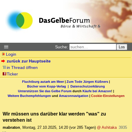
Suche:
Los
Login
zurück zur Hauptseite
in Thread öffnen
Ticker
Fluchtburg autark am Meer
|
Zum Tode Jürgen Küßners
|
Bücher vom Kopp-Verlag |
Datenschutzerklärung
Unterstützen Sie das Gelbe Forum
durch
Käufe bei Amazon
! |
Weitere Buchempfehlungen
und
Amazonnavigation
|
Cookie-Einstellungen
Wir müssen uns darüber klar werden "was" zu
verstehen ist
mabraton
,
Montag, 27.10.2025, 14:20
(vor 285 Tagen)
@ Ashitaka
3935