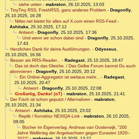
siehe unten
-
mabraton
,
26.10.2025, 13:03
TinyTiny RSS, FreshRSS, ganz anderes Problem
-
Dragonfly
,
25.10.2025, 16:28
Nitter.net bietet für alles auf X.com einen RSS-Feed
-
Ashitaka
,
25.10.2025, 17:12
Antwort
-
Dragonfly
,
25.10.2025, 17:36
Und wenn wir schon dabei sind
-
Dragonfly
,
25.10.2025,
17:43
Herzlichen Dank für deine Ausführungen.
-
Odysseus
,
25.10.2025, 16:56
Besser als RRS-Reader...
-
Radegast
,
25.10.2025, 18:47
Das ist doch das Gleiche. / Das Gelbe Forum kannst Du auch
abonnieren
-
Dragonfly
,
25.10.2025, 20:12
Ein Online-Aggregator ist weitaus mehr...
-
Radegast
,
25.10.2025, 20:47
Antwort
-
Dragonfly
,
25.10.2025, 22:08
Großartig, Danke! (oT)
-
mabraton
,
25.10.2025, 21:41
Der Fisch ist schon geputzt / Alternativen
-
mabraton
,
25.10.2025, 21:34
Antwort
-
Ashitaka
,
25.10.2025, 23:02
Replik / Korrektur NEXIQA-Link
-
mabraton
,
26.10.2025,
09:05
Bücher im Eigenverlag. Andreas van Oosterwijk, "200
Jahre Weltkrieg der Angelsachsen gegen Eurasien 1820–
2022"
-
mabraton
,
26.10.2025, 13:27