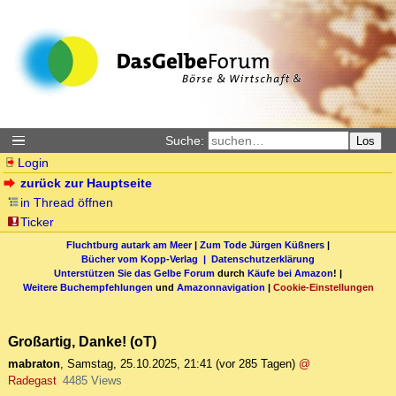
Suche:
Los
Login
zurück zur Hauptseite
in Thread öffnen
Ticker
Fluchtburg autark am Meer
|
Zum Tode Jürgen Küßners
|
Bücher vom Kopp-Verlag |
Datenschutzerklärung
Unterstützen Sie das Gelbe Forum
durch
Käufe bei Amazon
! |
Weitere Buchempfehlungen
und
Amazonnavigation
|
Cookie-Einstellungen
Großartig, Danke! (oT)
mabraton
,
Samstag, 25.10.2025, 21:41
(vor 285 Tagen)
@
Radegast
4485 Views