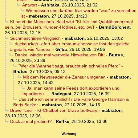
Antwort
-
Ashitaka
,
26.10.2025, 21:02
Wir müssen uns darüber klar werden "was" zu verstehen
ist
-
mabraton
,
27.10.2025, 14:20
KI nervt die Menschen. Bald wird "KI-frei" ein Qualitätsmerkmal
sein, bei Browsern, Kunden-Hotlines, etc. owT
-
BerndBorchert
,
26.10.2025, 12:15
Suchmaschinen-Vergleich
-
mabraton
,
26.10.2025, 13:02
duckduckgo liefert aber erstaunlicherweise fast das gleiche
Ergebnis wie Yandex.
-
Griba
,
26.10.2025, 19:56
Danke, wieder mal wertvolle Hinweise von Dir!
-
Brutus
,
26.10.2025, 23:39
"Wer die Wahrheit sagt, braucht ein schnelles Pferd"
-
Brutus
,
27.10.2025, 09:13
Mit dem Newsreader die Zensur umgehen
-
mabraton
,
27.10.2025, 14:42
Ja, man kann seine Feeds dort exportieren und
importieren...
-
Radegast
,
27.10.2025, 16:39
Das sehe ich sehr ähnlich! / Die Fälle George Harrison &
Boris Becker
-
mabraton
,
27.10.2025, 14:16
Brave "Leo" - KI-Chatbot von Brave Software
-
mabraton
,
28.10.2025, 13:06
Duck.ai mal probiert?
-
Reffke
,
28.10.2025, 13:36
Werbung