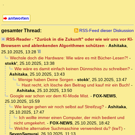
.
antworten
gesamter Thread:
RSS-Feed dieser Diskussion
RSS-Reader - "Zurück in die Zukunft" oder wie wir uns vor KI-
Browsern und ablenkenden Algorithmen schützen
-
Ashitaka
,
25.10.2025, 13:28
Wechsle doch die Hardware: Wie wäre es mit Bücher-Lesen?!
-
stokk'
,
25.10.2025, 13:38
Wie wäre es damit einfach keinen Dünnschiss zu schreiben?
-
Ashitaka
,
25.10.2025, 13:43
Wenige haben Deine Sorgen
-
stokk'
,
25.10.2025, 13:47
Hast recht, ich lösche den Beitrag und kauf mir ein Buch!
-
Ashitaka
,
25.10.2025, 13:50
Google war schon vor dem KI-Mode Mist.
-
FOX-NEWS
,
25.10.2025, 15:59
Wie lange gehen wir noch selbst auf Streifzug?
-
Ashitaka
,
25.10.2025, 17:47
Ich wollte immer einen Computer, der mich bedient und
nicht umgekehrt.
-
FOX-NEWS
,
25.10.2025, 18:42
Welche alternative Suchmaschine verwendest du? (kwT)
-
SevenSamurai
,
26.10.2025, 11:13