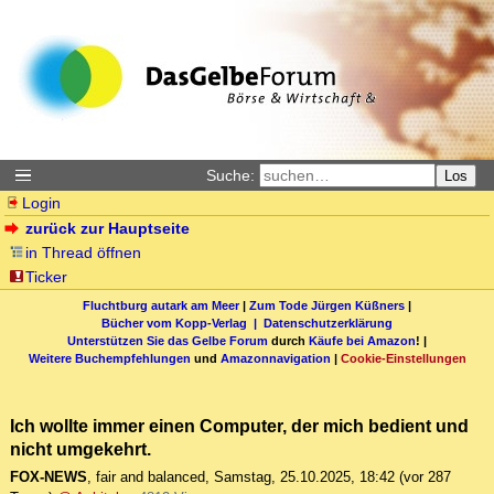
Suche:
Los
Login
zurück zur Hauptseite
in Thread öffnen
Ticker
Fluchtburg autark am Meer
|
Zum Tode Jürgen Küßners
|
Bücher vom Kopp-Verlag |
Datenschutzerklärung
Unterstützen Sie das Gelbe Forum
durch
Käufe bei Amazon
! |
Weitere Buchempfehlungen
und
Amazonnavigation
|
Cookie-Einstellungen
Ich wollte immer einen Computer, der mich bedient und
nicht umgekehrt.
FOX-NEWS
,
fair and balanced
,
Samstag, 25.10.2025, 18:42
(vor 287