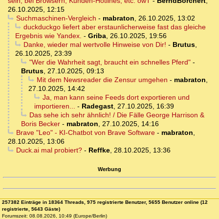
sein, bei Browsern, Kunden-Hotlines, etc. owT
-
BerndBorchert
,
26.10.2025, 12:15
Suchmaschinen-Vergleich
-
mabraton
,
26.10.2025, 13:02
duckduckgo liefert aber erstaunlicherweise fast das gleiche
Ergebnis wie Yandex.
-
Griba
,
26.10.2025, 19:56
Danke, wieder mal wertvolle Hinweise von Dir!
-
Brutus
,
26.10.2025, 23:39
"Wer die Wahrheit sagt, braucht ein schnelles Pferd"
-
Brutus
,
27.10.2025, 09:13
Mit dem Newsreader die Zensur umgehen
-
mabraton
,
27.10.2025, 14:42
Ja, man kann seine Feeds dort exportieren und
importieren...
-
Radegast
,
27.10.2025, 16:39
Das sehe ich sehr ähnlich! / Die Fälle George Harrison &
Boris Becker
-
mabraton
,
27.10.2025, 14:16
Brave "Leo" - KI-Chatbot von Brave Software
-
mabraton
,
28.10.2025, 13:06
Duck.ai mal probiert?
-
Reffke
,
28.10.2025, 13:36
Werbung
257382 Einträge in 18364 Threads, 975 registrierte Benutzer, 5655 Benutzer online (12
registrierte, 5643 Gäste)
Forumszeit: 08.08.2026, 10:49 (Europe/Berlin)