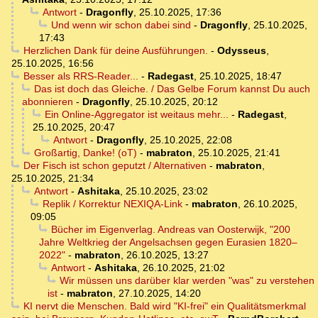
Antwort
-
Dragonfly
,
25.10.2025, 17:36
Und wenn wir schon dabei sind
-
Dragonfly
,
25.10.2025,
17:43
Herzlichen Dank für deine Ausführungen.
-
Odysseus
,
25.10.2025, 16:56
Besser als RRS-Reader...
-
Radegast
,
25.10.2025, 18:47
Das ist doch das Gleiche. / Das Gelbe Forum kannst Du auch
abonnieren
-
Dragonfly
,
25.10.2025, 20:12
Ein Online-Aggregator ist weitaus mehr...
-
Radegast
,
25.10.2025, 20:47
Antwort
-
Dragonfly
,
25.10.2025, 22:08
Großartig, Danke! (oT)
-
mabraton
,
25.10.2025, 21:41
Der Fisch ist schon geputzt / Alternativen
-
mabraton
,
25.10.2025, 21:34
Antwort
-
Ashitaka
,
25.10.2025, 23:02
Replik / Korrektur NEXIQA-Link
-
mabraton
,
26.10.2025,
09:05
Bücher im Eigenverlag. Andreas van Oosterwijk, "200
Jahre Weltkrieg der Angelsachsen gegen Eurasien 1820–
2022"
-
mabraton
,
26.10.2025, 13:27
Antwort
-
Ashitaka
,
26.10.2025, 21:02
Wir müssen uns darüber klar werden "was" zu verstehen
ist
-
mabraton
,
27.10.2025, 14:20
KI nervt die Menschen. Bald wird "KI-frei" ein Qualitätsmerkmal