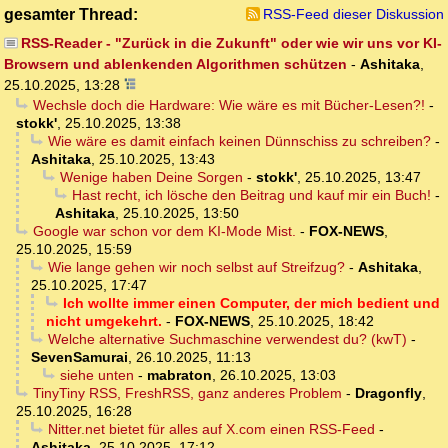
gesamter Thread:
RSS-Feed dieser Diskussion
RSS-Reader - "Zurück in die Zukunft" oder wie wir uns vor KI-
Browsern und ablenkenden Algorithmen schützen
-
Ashitaka
,
25.10.2025, 13:28
Wechsle doch die Hardware: Wie wäre es mit Bücher-Lesen?!
-
stokk'
,
25.10.2025, 13:38
Wie wäre es damit einfach keinen Dünnschiss zu schreiben?
-
Ashitaka
,
25.10.2025, 13:43
Wenige haben Deine Sorgen
-
stokk'
,
25.10.2025, 13:47
Hast recht, ich lösche den Beitrag und kauf mir ein Buch!
-
Ashitaka
,
25.10.2025, 13:50
Google war schon vor dem KI-Mode Mist.
-
FOX-NEWS
,
25.10.2025, 15:59
Wie lange gehen wir noch selbst auf Streifzug?
-
Ashitaka
,
25.10.2025, 17:47
Ich wollte immer einen Computer, der mich bedient und
nicht umgekehrt.
-
FOX-NEWS
,
25.10.2025, 18:42
Welche alternative Suchmaschine verwendest du? (kwT)
-
SevenSamurai
,
26.10.2025, 11:13
siehe unten
-
mabraton
,
26.10.2025, 13:03
TinyTiny RSS, FreshRSS, ganz anderes Problem
-
Dragonfly
,
25.10.2025, 16:28
Nitter.net bietet für alles auf X.com einen RSS-Feed
-
Ashitaka
,
25.10.2025, 17:12