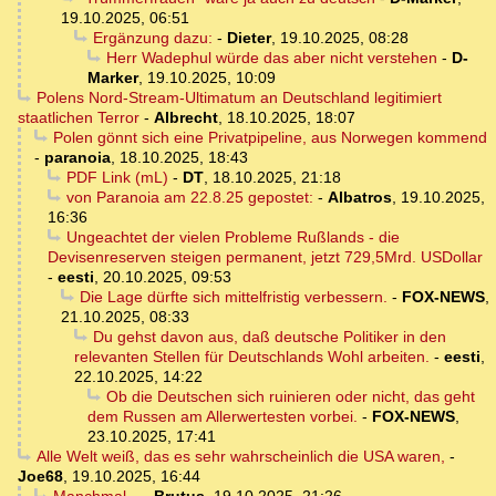
19.10.2025, 06:51
Ergänzung dazu:
-
Dieter
,
19.10.2025, 08:28
Herr Wadephul würde das aber nicht verstehen
-
D-
Marker
,
19.10.2025, 10:09
Polens Nord-Stream-Ultimatum an Deutschland legitimiert
staatlichen Terror
-
Albrecht
,
18.10.2025, 18:07
Polen gönnt sich eine Privatpipeline, aus Norwegen kommend
-
paranoia
,
18.10.2025, 18:43
PDF Link (mL)
-
DT
,
18.10.2025, 21:18
von Paranoia am 22.8.25 gepostet:
-
Albatros
,
19.10.2025,
16:36
Ungeachtet der vielen Probleme Rußlands - die
Devisenreserven steigen permanent, jetzt 729,5Mrd. USDollar
-
eesti
,
20.10.2025, 09:53
Die Lage dürfte sich mittelfristig verbessern.
-
FOX-NEWS
,
21.10.2025, 08:33
Du gehst davon aus, daß deutsche Politiker in den
relevanten Stellen für Deutschlands Wohl arbeiten.
-
eesti
,
22.10.2025, 14:22
Ob die Deutschen sich ruinieren oder nicht, das geht
dem Russen am Allerwertesten vorbei.
-
FOX-NEWS
,
23.10.2025, 17:41
Alle Welt weiß, das es sehr wahrscheinlich die USA waren,
-
Joe68
,
19.10.2025, 16:44