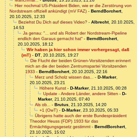
Manchmal...
-
Brutus
,
19.10.2025, 21:26
Hier nochmal US-Präsident Biden, wie er die Zerstörung von
Nordstream offiziell ankündigt (mV FAZ)
-
BerndBorchert
,
20.10.2025, 12:33
Beziehst Du Dich auf dieses Video?
-
Albrecht
,
20.10.2025,
14:53
Ja genau: "... und als Robert der Nordstream-Pipeline
endlich den Garaus gemacht hat"
-
BerndBorchert
,
20.10.2025, 18:12
Wir haben ja hier schon immer vorhergesagt, daß
(mT)
-
DT
,
20.10.2025, 19:27
Die Flucht der beiden Grünen-Vorsitzenden erinnert
mich an die der beiden Zentrumspartei Vorsitzenden
1933
-
BerndBorchert
,
20.10.2025, 22:16
Merz und Scholz wissen das...
-
D-Marker
,
20.10.2025, 23:21
Höhere Kunst
-
D-Marker
,
21.10.2025, 00:28
Update - Andere Länder, andere Sitten
-
D-
Marker
,
21.10.2025, 07:40
Als ob...
-
Brutus
,
21.10.2025, 14:20
+1 (OwT)
-
D-Marker
,
23.10.2025, 05:33
Übrigens hatte auch der erste Bundespräsident
Theodor Heuss (FDP) 1933 für das
Ermächtigungsgesetz gestimmt
-
BerndBorchert
,
23.10.2025, 15:02