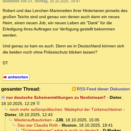
bearbeitet von DT, Montag, 20.10.2025, 19:47
Robert und das Lenchen Marionetten ihrer Hintertanen jenseits des
großen Teichs sind und genau von denen auch dann ein neues
Heim, einen neuen Job, ein neues Leben als "Dank" für die
Erledigung ihres Auftrages zur Verfügung gestellt bekommen
werden.
Und genau so kam es auch. Denn wo in Deutschland können sich
die beiden noch ohne Polizeischutz blicken lassen?
DT
antworten
gesamter Thread:
RSS-Feed dieser Diskussion
nur deutsche Scheinermittlungen zu Nordstream?
-
Dieter
,
18.10.2025, 12:29
noch mehr außenpolitisches: Wadephul der Türkenschleimer
-
Dieter
,
18.10.2025, 12:43
Wiederaufbautürken
-
JJB
,
18.10.2025, 15:05
Das war Claudia Roth
-
Illusion
,
18.10.2025, 18:41
"Trümmerfrauen" wäre ja auch zu deutsch
-
D-Marker
,