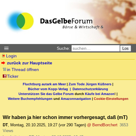
Suche:
Los
Login
zurück zur Hauptseite
in Thread öffnen
Ticker
Fluchtburg autark am Meer
|
Zum Tode Jürgen Küßners
|
Bücher vom Kopp-Verlag |
Datenschutzerklärung
Unterstützen Sie das Gelbe Forum
durch
Käufe bei Amazon
! |
Weitere Buchempfehlungen
und
Amazonnavigation
|
Cookie-Einstellungen
Wir haben ja hier schon immer vorhergesagt, daß (mT)
DT
,
Montag, 20.10.2025, 19:27
(vor 290 Tagen)
@ BerndBorchert
3653
Views