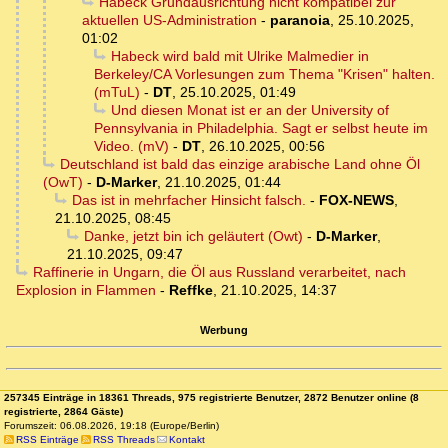
Habeck Grundausrichtung nicht kompatibel zur
aktuellen US-Administration
-
paranoia
,
25.10.2025,
01:02
Habeck wird bald mit Ulrike Malmedier in
Berkeley/CA Vorlesungen zum Thema "Krisen" halten.
(mTuL)
-
DT
,
25.10.2025, 01:49
Und diesen Monat ist er an der University of
Pennsylvania in Philadelphia. Sagt er selbst heute im
Video. (mV)
-
DT
,
26.10.2025, 00:56
Deutschland ist bald das einzige arabische Land ohne Öl
(OwT)
-
D-Marker
,
21.10.2025, 01:44
Das ist in mehrfacher Hinsicht falsch.
-
FOX-NEWS
,
21.10.2025, 08:45
Danke, jetzt bin ich geläutert (Owt)
-
D-Marker
,
21.10.2025, 09:47
Raffinerie in Ungarn, die Öl aus Russland verarbeitet, nach
Explosion in Flammen
-
Reffke
,
21.10.2025, 14:37
Werbung
257345 Einträge in 18361 Threads, 975 registrierte Benutzer, 2872 Benutzer online (8
registrierte, 2864 Gäste)
Forumszeit: 06.08.2026, 19:18 (Europe/Berlin)
RSS Einträge
RSS Threads
Kontakt