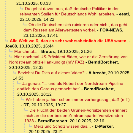
21.10.2025, 08:33
Du gehst davon aus, daß deutsche Politiker in den
relevanten Stellen für Deutschlands Wohl arbeiten.
-
eesti
,
22.10.2025, 14:22
Ob die Deutschen sich ruinieren oder nicht, das geht
dem Russen am Allerwertesten vorbei.
-
FOX-NEWS
,
23.10.2025, 17:41
Alle Welt weiß, das es sehr wahrscheinlich die USA waren,
-
Joe68
,
19.10.2025, 16:44
Manchmal...
-
Brutus
,
19.10.2025, 21:26
Hier nochmal US-Präsident Biden, wie er die Zerstörung von
Nordstream offiziell ankündigt (mV FAZ)
-
BerndBorchert
,
20.10.2025, 12:33
Beziehst Du Dich auf dieses Video?
-
Albrecht
,
20.10.2025,
14:53
Ja genau: "... und als Robert der Nordstream-Pipeline
endlich den Garaus gemacht hat"
-
BerndBorchert
,
20.10.2025, 18:12
Wir haben ja hier schon immer vorhergesagt, daß (mT)
-
DT
,
20.10.2025, 19:27
Die Flucht der beiden Grünen-Vorsitzenden erinnert
mich an die der beiden Zentrumspartei Vorsitzenden
1933
-
BerndBorchert
,
20.10.2025, 22:16
Merz und Scholz wissen das...
-
D-Marker
,
20.10.2025, 23:21