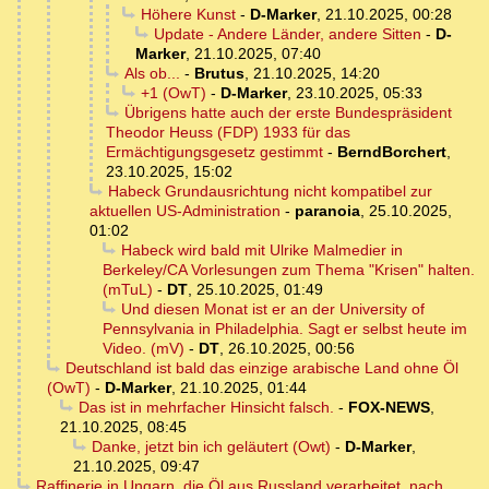
Höhere Kunst
-
D-Marker
,
21.10.2025, 00:28
Update - Andere Länder, andere Sitten
-
D-
Marker
,
21.10.2025, 07:40
Als ob...
-
Brutus
,
21.10.2025, 14:20
+1 (OwT)
-
D-Marker
,
23.10.2025, 05:33
Übrigens hatte auch der erste Bundespräsident
Theodor Heuss (FDP) 1933 für das
Ermächtigungsgesetz gestimmt
-
BerndBorchert
,
23.10.2025, 15:02
Habeck Grundausrichtung nicht kompatibel zur
aktuellen US-Administration
-
paranoia
,
25.10.2025,
01:02
Habeck wird bald mit Ulrike Malmedier in
Berkeley/CA Vorlesungen zum Thema "Krisen" halten.
(mTuL)
-
DT
,
25.10.2025, 01:49
Und diesen Monat ist er an der University of
Pennsylvania in Philadelphia. Sagt er selbst heute im
Video. (mV)
-
DT
,
26.10.2025, 00:56
Deutschland ist bald das einzige arabische Land ohne Öl
(OwT)
-
D-Marker
,
21.10.2025, 01:44
Das ist in mehrfacher Hinsicht falsch.
-
FOX-NEWS
,
21.10.2025, 08:45
Danke, jetzt bin ich geläutert (Owt)
-
D-Marker
,
21.10.2025, 09:47
Raffinerie in Ungarn, die Öl aus Russland verarbeitet, nach