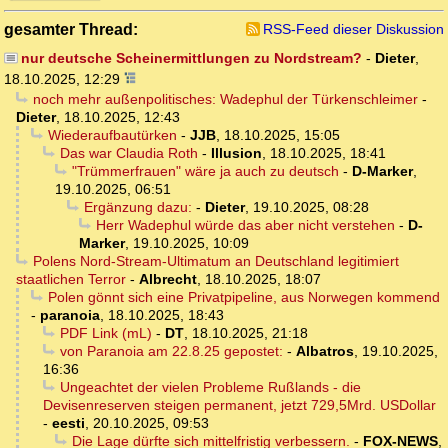
gesamter Thread:
RSS-Feed dieser Diskussion
nur deutsche Scheinermittlungen zu Nordstream?
-
Dieter
,
18.10.2025, 12:29
noch mehr außenpolitisches: Wadephul der Türkenschleimer
-
Dieter
,
18.10.2025, 12:43
Wiederaufbautürken
-
JJB
,
18.10.2025, 15:05
Das war Claudia Roth
-
Illusion
,
18.10.2025, 18:41
"Trümmerfrauen" wäre ja auch zu deutsch
-
D-Marker
,
19.10.2025, 06:51
Ergänzung dazu:
-
Dieter
,
19.10.2025, 08:28
Herr Wadephul würde das aber nicht verstehen
-
D-
Marker
,
19.10.2025, 10:09
Polens Nord-Stream-Ultimatum an Deutschland legitimiert
staatlichen Terror
-
Albrecht
,
18.10.2025, 18:07
Polen gönnt sich eine Privatpipeline, aus Norwegen kommend
-
paranoia
,
18.10.2025, 18:43
PDF Link (mL)
-
DT
,
18.10.2025, 21:18
von Paranoia am 22.8.25 gepostet:
-
Albatros
,
19.10.2025,
16:36
Ungeachtet der vielen Probleme Rußlands - die
Devisenreserven steigen permanent, jetzt 729,5Mrd. USDollar
-
eesti
,
20.10.2025, 09:53
Die Lage dürfte sich mittelfristig verbessern.
-
FOX-NEWS
,