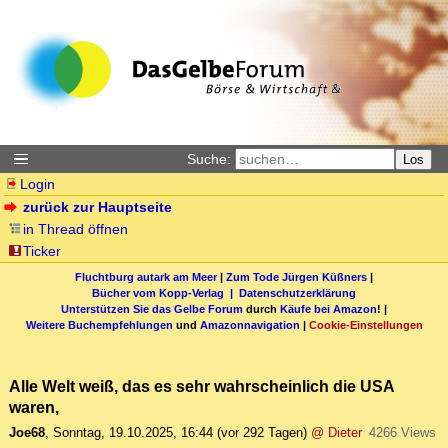
Suche:
Los
Login
zurück zur Hauptseite
in Thread öffnen
Ticker
Fluchtburg autark am Meer
|
Zum Tode Jürgen Küßners
|
Bücher vom Kopp-Verlag |
Datenschutzerklärung
Unterstützen Sie das Gelbe Forum
durch
Käufe bei Amazon
! |
Weitere Buchempfehlungen
und
Amazonnavigation
|
Cookie-Einstellungen
Alle Welt weiß, das es sehr wahrscheinlich die USA
waren,
Joe68
,
Sonntag, 19.10.2025, 16:44
(vor 292 Tagen)
@ Dieter
4266 Views