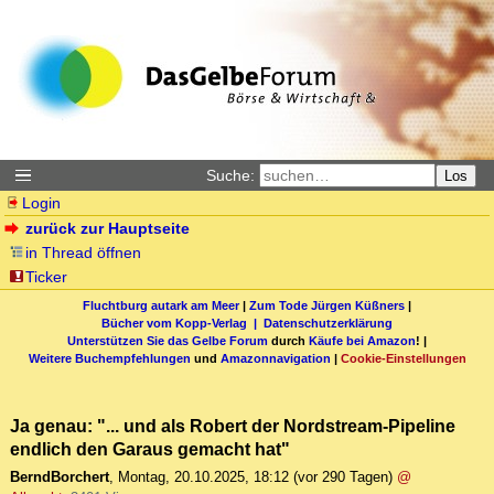
Suche:
Los
Login
zurück zur Hauptseite
in Thread öffnen
Ticker
Fluchtburg autark am Meer
|
Zum Tode Jürgen Küßners
|
Bücher vom Kopp-Verlag |
Datenschutzerklärung
Unterstützen Sie das Gelbe Forum
durch
Käufe bei Amazon
! |
Weitere Buchempfehlungen
und
Amazonnavigation
|
Cookie-Einstellungen
Ja genau: "... und als Robert der Nordstream-Pipeline
endlich den Garaus gemacht hat"
BerndBorchert
,
Montag, 20.10.2025, 18:12
(vor 290 Tagen)
@