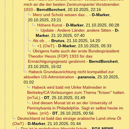
mich an die der beiden Zentrumspartei Vorsitzenden
1933
-
BerndBorchert
,
20.10.2025, 22:16
Merz und Scholz wissen das...
-
D-Marker
,
20.10.2025, 23:21
Höhere Kunst
-
D-Marker
,
21.10.2025, 00:28
Update - Andere Länder, andere Sitten
-
D-
Marker
,
21.10.2025, 07:40
Als ob...
-
Brutus
,
21.10.2025, 14:20
+1 (OwT)
-
D-Marker
,
23.10.2025, 05:33
Übrigens hatte auch der erste Bundespräsident
Theodor Heuss (FDP) 1933 für das
Ermächtigungsgesetz gestimmt
-
BerndBorchert
,
23.10.2025, 15:02
Habeck Grundausrichtung nicht kompatibel zur
aktuellen US-Administration
-
paranoia
,
25.10.2025,
01:02
Habeck wird bald mit Ulrike Malmedier in
Berkeley/CA Vorlesungen zum Thema "Krisen" halten.
(mTuL)
-
DT
,
25.10.2025, 01:49
Und diesen Monat ist er an der University of
Pennsylvania in Philadelphia. Sagt er selbst heute im
Video. (mV)
-
DT
,
26.10.2025, 00:56
Deutschland ist bald das einzige arabische Land ohne Öl
(OwT)
-
D-Marker
,
21.10.2025, 01:44
Das ist in mehrfacher Hinsicht falsch.
-
FOX-NEWS
,