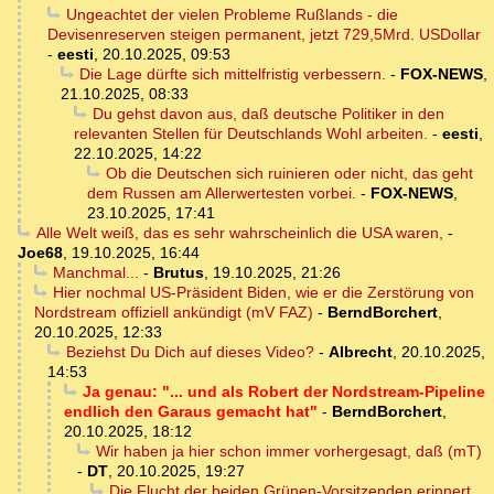
Ungeachtet der vielen Probleme Rußlands - die
Devisenreserven steigen permanent, jetzt 729,5Mrd. USDollar
-
eesti
,
20.10.2025, 09:53
Die Lage dürfte sich mittelfristig verbessern.
-
FOX-NEWS
,
21.10.2025, 08:33
Du gehst davon aus, daß deutsche Politiker in den
relevanten Stellen für Deutschlands Wohl arbeiten.
-
eesti
,
22.10.2025, 14:22
Ob die Deutschen sich ruinieren oder nicht, das geht
dem Russen am Allerwertesten vorbei.
-
FOX-NEWS
,
23.10.2025, 17:41
Alle Welt weiß, das es sehr wahrscheinlich die USA waren,
-
Joe68
,
19.10.2025, 16:44
Manchmal...
-
Brutus
,
19.10.2025, 21:26
Hier nochmal US-Präsident Biden, wie er die Zerstörung von
Nordstream offiziell ankündigt (mV FAZ)
-
BerndBorchert
,
20.10.2025, 12:33
Beziehst Du Dich auf dieses Video?
-
Albrecht
,
20.10.2025,
14:53
Ja genau: "... und als Robert der Nordstream-Pipeline
endlich den Garaus gemacht hat"
-
BerndBorchert
,
20.10.2025, 18:12
Wir haben ja hier schon immer vorhergesagt, daß (mT)
-
DT
,
20.10.2025, 19:27
Die Flucht der beiden Grünen-Vorsitzenden erinnert