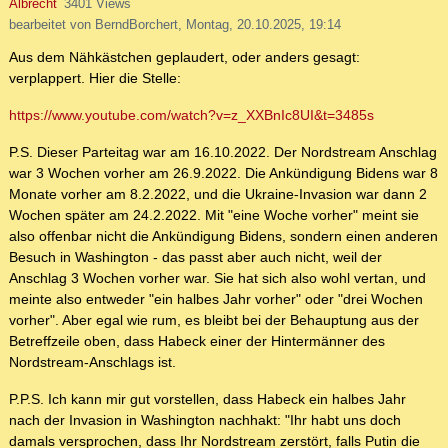
Albrecht
3401 Views
bearbeitet von BerndBorchert, Montag, 20.10.2025, 19:14
Aus dem Nähkästchen geplaudert, oder anders gesagt:
verplappert. Hier die Stelle:
https://www.youtube.com/watch?v=z_XXBnIc8UI&t=3485s
P.S. Dieser Parteitag war am 16.10.2022. Der Nordstream Anschlag
war 3 Wochen vorher am 26.9.2022. Die Ankündigung Bidens war 8
Monate vorher am 8.2.2022, und die Ukraine-Invasion war dann 2
Wochen später am 24.2.2022. Mit "eine Woche vorher" meint sie
also offenbar nicht die Ankündigung Bidens, sondern einen anderen
Besuch in Washington - das passt aber auch nicht, weil der
Anschlag 3 Wochen vorher war. Sie hat sich also wohl vertan, und
meinte also entweder "ein halbes Jahr vorher" oder "drei Wochen
vorher". Aber egal wie rum, es bleibt bei der Behauptung aus der
Betreffzeile oben, dass Habeck einer der Hintermänner des
Nordstream-Anschlags ist.
P.P.S. Ich kann mir gut vorstellen, dass Habeck ein halbes Jahr
nach der Invasion in Washington nachhakt: "Ihr habt uns doch
damals versprochen, dass Ihr Nordstream zerstört, falls Putin die