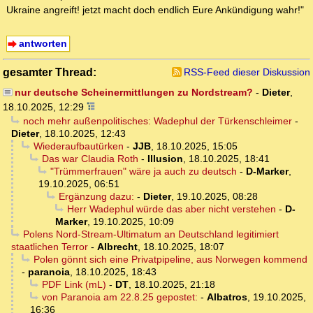
Ukraine angreift! jetzt macht doch endlich Eure Ankündigung wahr!"
antworten
gesamter Thread:
RSS-Feed dieser Diskussion
nur deutsche Scheinermittlungen zu Nordstream?
-
Dieter
,
18.10.2025, 12:29
noch mehr außenpolitisches: Wadephul der Türkenschleimer
-
Dieter
,
18.10.2025, 12:43
Wiederaufbautürken
-
JJB
,
18.10.2025, 15:05
Das war Claudia Roth
-
Illusion
,
18.10.2025, 18:41
"Trümmerfrauen" wäre ja auch zu deutsch
-
D-Marker
,
19.10.2025, 06:51
Ergänzung dazu:
-
Dieter
,
19.10.2025, 08:28
Herr Wadephul würde das aber nicht verstehen
-
D-
Marker
,
19.10.2025, 10:09
Polens Nord-Stream-Ultimatum an Deutschland legitimiert
staatlichen Terror
-
Albrecht
,
18.10.2025, 18:07
Polen gönnt sich eine Privatpipeline, aus Norwegen kommend
-
paranoia
,
18.10.2025, 18:43
PDF Link (mL)
-
DT
,
18.10.2025, 21:18
von Paranoia am 22.8.25 gepostet:
-
Albatros
,
19.10.2025,
16:36