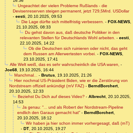
16:36
Ungeachtet der vielen Probleme Rußlands - die
Devisenreserven steigen permanent, jetzt 729,5Mrd. USDollar
-
eesti
,
20.10.2025, 09:53
Die Lage dürfte sich mittelfristig verbessern.
-
FOX-NEWS
,
21.10.2025, 08:33
Du gehst davon aus, daß deutsche Politiker in den
relevanten Stellen für Deutschlands Wohl arbeiten.
-
eesti
,
22.10.2025, 14:22
Ob die Deutschen sich ruinieren oder nicht, das geht
dem Russen am Allerwertesten vorbei.
-
FOX-NEWS
,
23.10.2025, 17:41
Alle Welt weiß, das es sehr wahrscheinlich die USA waren,
-
Joe68
,
19.10.2025, 16:44
Manchmal...
-
Brutus
,
19.10.2025, 21:26
Hier nochmal US-Präsident Biden, wie er die Zerstörung von
Nordstream offiziell ankündigt (mV FAZ)
-
BerndBorchert
,
20.10.2025, 12:33
Beziehst Du Dich auf dieses Video?
-
Albrecht
,
20.10.2025,
14:53
Ja genau: "... und als Robert der Nordstream-Pipeline
endlich den Garaus gemacht hat"
-
BerndBorchert
,
20.10.2025, 18:12
Wir haben ja hier schon immer vorhergesagt, daß (mT)
-
DT
,
20.10.2025, 19:27