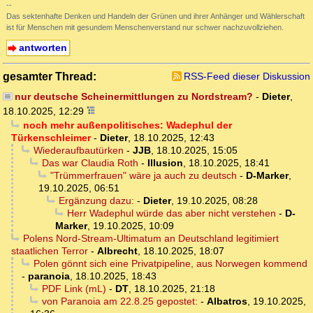
--
Das sektenhafte Denken und Handeln der Grünen und ihrer Anhänger und Wählerschaft
ist für Menschen mit gesundem Menschenverstand nur schwer nachzuvollziehen.
antworten
gesamter Thread:
RSS-Feed dieser Diskussion
nur deutsche Scheinermittlungen zu Nordstream?
-
Dieter
,
18.10.2025, 12:29
noch mehr außenpolitisches: Wadephul der
Türkenschleimer
-
Dieter
,
18.10.2025, 12:43
Wiederaufbautürken
-
JJB
,
18.10.2025, 15:05
Das war Claudia Roth
-
Illusion
,
18.10.2025, 18:41
"Trümmerfrauen" wäre ja auch zu deutsch
-
D-Marker
,
19.10.2025, 06:51
Ergänzung dazu:
-
Dieter
,
19.10.2025, 08:28
Herr Wadephul würde das aber nicht verstehen
-
D-
Marker
,
19.10.2025, 10:09
Polens Nord-Stream-Ultimatum an Deutschland legitimiert
staatlichen Terror
-
Albrecht
,
18.10.2025, 18:07
Polen gönnt sich eine Privatpipeline, aus Norwegen kommend
-
paranoia
,
18.10.2025, 18:43
PDF Link (mL)
-
DT
,
18.10.2025, 21:18
von Paranoia am 22.8.25 gepostet:
-
Albatros
,
19.10.2025,