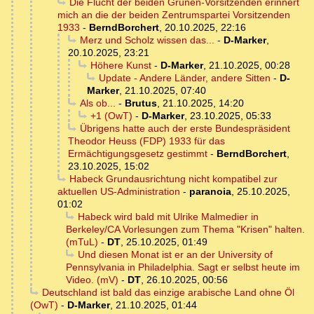
Die Flucht der beiden Grünen-Vorsitzenden erinnert
mich an die der beiden Zentrumspartei Vorsitzenden
1933
-
BerndBorchert
,
20.10.2025, 22:16
Merz und Scholz wissen das...
-
D-Marker
,
20.10.2025, 23:21
Höhere Kunst
-
D-Marker
,
21.10.2025, 00:28
Update - Andere Länder, andere Sitten
-
D-
Marker
,
21.10.2025, 07:40
Als ob...
-
Brutus
,
21.10.2025, 14:20
+1 (OwT)
-
D-Marker
,
23.10.2025, 05:33
Übrigens hatte auch der erste Bundespräsident
Theodor Heuss (FDP) 1933 für das
Ermächtigungsgesetz gestimmt
-
BerndBorchert
,
23.10.2025, 15:02
Habeck Grundausrichtung nicht kompatibel zur
aktuellen US-Administration
-
paranoia
,
25.10.2025,
01:02
Habeck wird bald mit Ulrike Malmedier in
Berkeley/CA Vorlesungen zum Thema "Krisen" halten.
(mTuL)
-
DT
,
25.10.2025, 01:49
Und diesen Monat ist er an der University of
Pennsylvania in Philadelphia. Sagt er selbst heute im
Video. (mV)
-
DT
,
26.10.2025, 00:56
Deutschland ist bald das einzige arabische Land ohne Öl
(OwT)
-
D-Marker
,
21.10.2025, 01:44