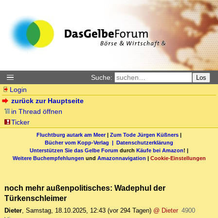
Suche:
Los
Login
zurück zur Hauptseite
in Thread öffnen
Ticker
Fluchtburg autark am Meer
|
Zum Tode Jürgen Küßners
|
Bücher vom Kopp-Verlag |
Datenschutzerklärung
Unterstützen Sie das Gelbe Forum
durch
Käufe bei Amazon
! |
Weitere Buchempfehlungen
und
Amazonnavigation
|
Cookie-Einstellungen
noch mehr außenpolitisches: Wadephul der
Türkenschleimer
Dieter
,
Samstag, 18.10.2025, 12:43
(vor 294 Tagen)
@ Dieter
4900