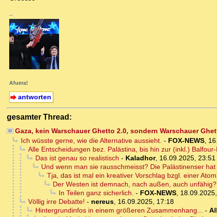
--
Afuera!
antworten
gesamter Thread:
Gaza, kein Warschauer Ghetto 2.0, sondern Warschauer Ghet
Ich wüsste gerne, wie die Alternative aussieht.
-
FOX-NEWS
,
16
Alle Entscheidungen bez. Palästina, bis hin zur (inkl.) Balfou
Das ist genau so realistisch
-
Kaladhor
,
16.09.2025, 23:51
Und wenn man sie rausschmeisst? Die Palästinenser hat m
Tja, das ist mal ein kreativer Vorschlag bzgl. einer Ato
Der Westen ist demnach, nach außen, auch unfähig?
In Teilen ganz sicherlich.
-
FOX-NEWS
,
18.09.2025,
Völlig irre Debatte!
-
nereus
,
16.09.2025, 17:18
Hintergrundinfos in einem größeren Zusammenhang...
-
Al