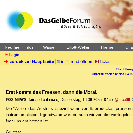
Neu hier? Infos
Wissen
Elliott-Wellen
Themen
Char
Login
zurück zur Hauptseite
in Thread öffnen
Ticker
Fluchtburg
Unterstützen Sie das Gel
Erst kommt das Fressen, dann die Moral.
FOX-NEWS
,
fair and balanced
,
Donnerstag, 18.09.2025, 07:57
@ Joe68
Die "Werte" des Westens, speziell wenn von Baerboecken praesenti
instrumentalisiert. Irgendwann werden auch wir von der wertegeleit
fuer uns am besten ist.
Gruesse