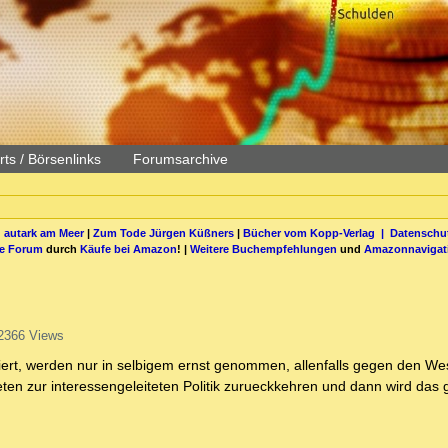
ts / Börsenlinks
Forumsarchive
 autark am Meer
|
Zum Tode Jürgen Küßners
|
Bücher vom Kopp-Verlag |
Datenschut
be Forum
durch
Käufe bei Amazon
! |
Weitere Buchempfehlungen
und
Amazonnavigat
2366 Views
ert, werden nur in selbigem ernst genommen, allenfalls gegen den We
eten zur interessengeleiteten Politik zurueckkehren und dann wird das