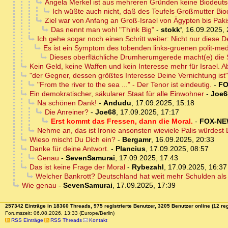
Angela Merkel ist aus mehreren Gründen keine Biodeut
Ich wüßte auch nicht, daß des Teufels Großmutter Bi
Ziel war von Anfang an Groß-Israel von Ägypten bis Pakis
Das nennt man wohl "Think Big"
-
stokk'
,
16.09.2025, 
Ich gehe sogar noch einen Schritt weiter: Nicht nur diese Deb
Es ist ein Symptom des tobenden links-gruenen polit-me
Dieses oberflächliche Drumherumgerede macht(e) die 
Kein Geld, keine Waffen und kein Interesse mehr für Israel. Ab
"der Gegner, dessen größtes Interesse Deine Vernichtung ist
"From the river to the sea ..." - Der Tenor ist eindeutig.
-
FO
Ein demokratischer, säkularer Staat für alle Einwohner
-
Joe6
Na schönen Dank!
-
Andudu
,
17.09.2025, 15:18
Die Anreiner?
-
Joe68
,
17.09.2025, 17:17
Erst kommt das Fressen, dann die Moral.
-
FOX-N
Nehme an, das ist Ironie ansonsten wieviele Palis würde
Wieso mischt Du Dich ein?
-
Bergamr
,
16.09.2025, 20:33
Danke für deine Antwort.
-
Plancius
,
17.09.2025, 08:57
Genau
-
SevenSamurai
,
17.09.2025, 17:43
Das ist keine Frage der Moral
-
Rybezahl
,
17.09.2025, 16:37
Welcher Bankrott? Deutschland hat weit mehr Schulden als 
Wie genau
-
SevenSamurai
,
17.09.2025, 17:39
257342 Einträge in 18360 Threads, 975 registrierte Benutzer, 3205 Benutzer online (12 reg
Forumszeit: 06.08.2026, 13:33 (Europe/Berlin)
RSS Einträge
RSS Threads
Kontakt