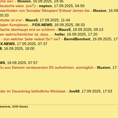
sche owT
-
Illusion
,
16.09.2025, 19:36
odeutsche wäre. (owT)
-
neptun
,
17.09.2025, 04:50
tan/Indien von Somalia/ Äthiopien/ Eritrea/ Jemen bis
-
Illusion
,
16.09
20:33
atte ist irre!
-
MausS
,
17.09.2025, 11:44
dialen Komplexes.
-
FOX-NEWS
,
18.09.2025, 08:33
Sache überhaupt erst so schlimm
-
MausS
,
18.09.2025, 09:13
er wahrscheinlicher ist, dass...
-
heller
,
16.09.2025, 17:20
" - von welcher Seite redest Du? owT
-
BerndBorchert
,
16.09.2025, 17
X-NEWS
,
17.09.2025, 07:37
8
,
16.09.2025, 18:00
EWS
,
18.09.2025, 07:57
st Du aus Deinem versteuertem EK aufnehmen, womöglich
-
Illusion
,
17.
der im Dauerkrieg befindliche Ministaat
-
Joe68
,
17.09.2025, 17:03
istrierte, 3193 Gäste)