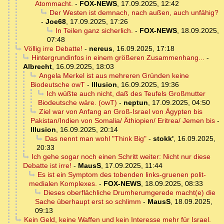
Atommacht.
-
FOX-NEWS
,
17.09.2025, 12:42
Der Westen ist demnach, nach außen, auch unfähig?
-
Joe68
,
17.09.2025, 17:26
In Teilen ganz sicherlich.
-
FOX-NEWS
,
18.09.2025,
07:48
Völlig irre Debatte!
-
nereus
,
16.09.2025, 17:18
Hintergrundinfos in einem größeren Zusammenhang...
-
Albrecht
,
16.09.2025, 18:03
Angela Merkel ist aus mehreren Gründen keine
Biodeutsche owT
-
Illusion
,
16.09.2025, 19:36
Ich wüßte auch nicht, daß des Teufels Großmutter
Biodeutsche wäre. (owT)
-
neptun
,
17.09.2025, 04:50
Ziel war von Anfang an Groß-Israel von Ägypten bis
Pakistan/Indien von Somalia/ Äthiopien/ Eritrea/ Jemen bis
-
Illusion
,
16.09.2025, 20:14
Das nennt man wohl "Think Big"
-
stokk'
,
16.09.2025,
20:33
Ich gehe sogar noch einen Schritt weiter: Nicht nur diese
Debatte ist irre!
-
MausS
,
17.09.2025, 11:44
Es ist ein Symptom des tobenden links-gruenen polit-
medialen Komplexes.
-
FOX-NEWS
,
18.09.2025, 08:33
Dieses oberflächliche Drumherumgerede macht(e) die
Sache überhaupt erst so schlimm
-
MausS
,
18.09.2025,
09:13
Kein Geld, keine Waffen und kein Interesse mehr für Israel.