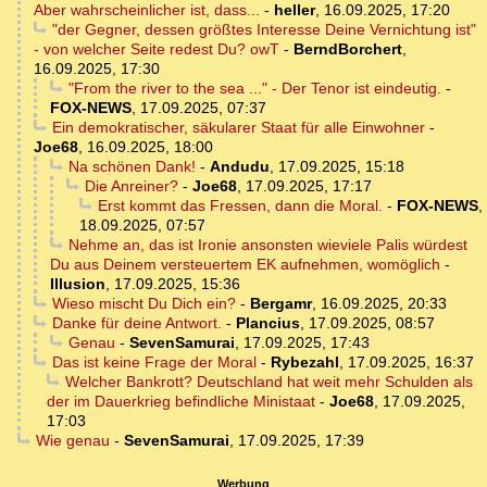
Aber wahrscheinlicher ist, dass...
-
heller
,
16.09.2025, 17:20
"der Gegner, dessen größtes Interesse Deine Vernichtung ist"
- von welcher Seite redest Du? owT
-
BerndBorchert
,
16.09.2025, 17:30
"From the river to the sea ..." - Der Tenor ist eindeutig.
-
FOX-NEWS
,
17.09.2025, 07:37
Ein demokratischer, säkularer Staat für alle Einwohner
-
Joe68
,
16.09.2025, 18:00
Na schönen Dank!
-
Andudu
,
17.09.2025, 15:18
Die Anreiner?
-
Joe68
,
17.09.2025, 17:17
Erst kommt das Fressen, dann die Moral.
-
FOX-NEWS
,
18.09.2025, 07:57
Nehme an, das ist Ironie ansonsten wieviele Palis würdest
Du aus Deinem versteuertem EK aufnehmen, womöglich
-
Illusion
,
17.09.2025, 15:36
Wieso mischt Du Dich ein?
-
Bergamr
,
16.09.2025, 20:33
Danke für deine Antwort.
-
Plancius
,
17.09.2025, 08:57
Genau
-
SevenSamurai
,
17.09.2025, 17:43
Das ist keine Frage der Moral
-
Rybezahl
,
17.09.2025, 16:37
Welcher Bankrott? Deutschland hat weit mehr Schulden als
der im Dauerkrieg befindliche Ministaat
-
Joe68
,
17.09.2025,
17:03
Wie genau
-
SevenSamurai
,
17.09.2025, 17:39
Werbung