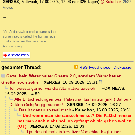
XERXES
,
Mittwoch, 17.09.2025, 12:03
(vor 326 Tagen)
@ Kaladhor
2522
Views
...
--
â€œAnd crawling on the planet's face,
some insects called the human race.
Lost in time, and lost in space.
And meaning.â€
antworten
gesamter Thread:
RSS-Feed dieser Diskussion
Gaza, kein Warschauer Ghetto 2.0, sondern Warschauer
Ghetto hoch zehn!
-
XERXES
,
16.09.2025, 13:31
Ich wüsste gerne, wie die Alternative aussieht.
-
FOX-NEWS
,
16.09.2025, 14:59
Alle Entscheidungen bez. Palästina, bis hin zur (inkl.) Balfour-
Doktrin rückgängig machen!
-
XERXES
,
16.09.2025, 16:27
Das ist genau so realistisch
-
Kaladhor
,
16.09.2025, 23:51
Und wenn man sie rausschmeisst? Die Palästinenser
hat man auch nicht höflich gefragt ob sie gehen wollen.
(OT)
-
XERXES
,
17.09.2025, 12:03
Tja, das ist mal ein kreativer Vorschlag bzgl. einer