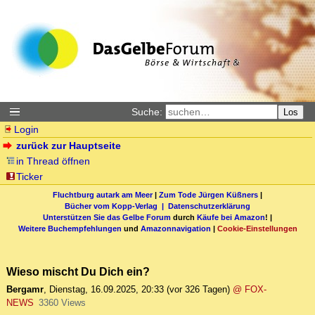
Suche:
Los
Login
zurück zur Hauptseite
in Thread öffnen
Ticker
Fluchtburg autark am Meer
|
Zum Tode Jürgen Küßners
|
Bücher vom Kopp-Verlag |
Datenschutzerklärung
Unterstützen Sie das Gelbe Forum
durch
Käufe bei Amazon
! |
Weitere Buchempfehlungen
und
Amazonnavigation
|
Cookie-Einstellungen
Wieso mischt Du Dich ein?
Bergamr
,
Dienstag, 16.09.2025, 20:33
(vor 326 Tagen)
@ FOX-
NEWS
3360 Views