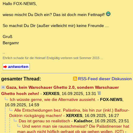
Hallo FOX-NEWS,
wieso mischt Du Dich ein? Das ist doch mein Fettnapf!
So machst Du Dir (außer vielleicht mir) keine Freunde ...
Gruß
Bergamr
--
Ehrlich schade für die Heimat! Endgültig verloren seit Sommer 2015 ...
antworten
gesamter Thread:
RSS-Feed dieser Diskussion
Gaza, kein Warschauer Ghetto 2.0, sondern Warschauer
Ghetto hoch zehn!
-
XERXES
,
16.09.2025, 13:31
Ich wüsste gerne, wie die Alternative aussieht.
-
FOX-NEWS
,
16.09.2025, 14:59
Alle Entscheidungen bez. Palästina, bis hin zur (inkl.) Balfour-
Doktrin rückgängig machen!
-
XERXES
,
16.09.2025, 16:27
Das ist genau so realistisch
-
Kaladhor
,
16.09.2025, 23:51
Und wenn man sie rausschmeisst? Die Palästinenser hat
man auch nicht höflich gefragt ob sie gehen wollen. (OT)
-