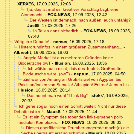
XERXES
,
17.09.2025, 12:03
Tja, das ist mal ein kreativer Vorschlag bzgl. einer
Atommacht.
-
FOX-NEWS
,
17.09.2025, 12:42
Der Westen ist demnach, nach außen, auch unfähig?
-
Joe68
,
17.09.2025, 17:26
In Teilen ganz sicherlich.
-
FOX-NEWS
,
18.09.2025,
07:48
Völlig irre Debatte!
-
nereus
,
16.09.2025, 17:18
Hintergrundinfos in einem größeren Zusammenhang...
-
Albrecht
,
16.09.2025, 18:03
Angela Merkel ist aus mehreren Gründen keine
Biodeutsche owT
-
Illusion
,
16.09.2025, 19:36
Ich wüßte auch nicht, daß des Teufels Großmutter
Biodeutsche wäre. (owT)
-
neptun
,
17.09.2025, 04:50
Ziel war von Anfang an Groß-Israel von Ägypten bis
Pakistan/Indien von Somalia/ Äthiopien/ Eritrea/ Jemen bis
-
Illusion
,
16.09.2025, 20:14
Das nennt man wohl "Think Big"
-
stokk'
,
16.09.2025,
20:33
Ich gehe sogar noch einen Schritt weiter: Nicht nur diese
Debatte ist irre!
-
MausS
,
17.09.2025, 11:44
Es ist ein Symptom des tobenden links-gruenen polit-
medialen Komplexes.
-
FOX-NEWS
,
18.09.2025, 08:33
Dieses oberflächliche Drumherumgerede macht(e) die
Sache überhaupt erst so schlimm
-
MausS
,
18.09.2025,