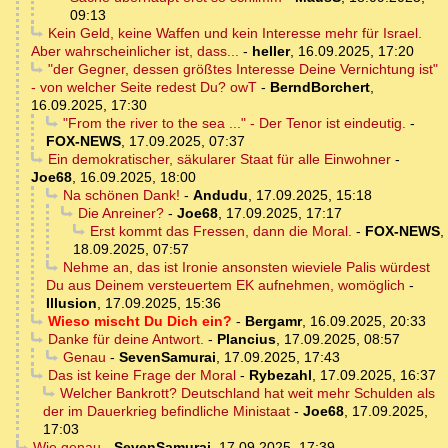
09:13
Kein Geld, keine Waffen und kein Interesse mehr für Israel.
Aber wahrscheinlicher ist, dass...
-
heller
,
16.09.2025, 17:20
"der Gegner, dessen größtes Interesse Deine Vernichtung ist"
- von welcher Seite redest Du? owT
-
BerndBorchert
,
16.09.2025, 17:30
"From the river to the sea ..." - Der Tenor ist eindeutig.
-
FOX-NEWS
,
17.09.2025, 07:37
Ein demokratischer, säkularer Staat für alle Einwohner
-
Joe68
,
16.09.2025, 18:00
Na schönen Dank!
-
Andudu
,
17.09.2025, 15:18
Die Anreiner?
-
Joe68
,
17.09.2025, 17:17
Erst kommt das Fressen, dann die Moral.
-
FOX-NEWS
,
18.09.2025, 07:57
Nehme an, das ist Ironie ansonsten wieviele Palis würdest
Du aus Deinem versteuertem EK aufnehmen, womöglich
-
Illusion
,
17.09.2025, 15:36
Wieso mischt Du Dich ein?
-
Bergamr
,
16.09.2025, 20:33
Danke für deine Antwort.
-
Plancius
,
17.09.2025, 08:57
Genau
-
SevenSamurai
,
17.09.2025, 17:43
Das ist keine Frage der Moral
-
Rybezahl
,
17.09.2025, 16:37
Welcher Bankrott? Deutschland hat weit mehr Schulden als
der im Dauerkrieg befindliche Ministaat
-
Joe68
,
17.09.2025,
17:03
Wie genau
-
SevenSamurai
,
17.09.2025, 17:39