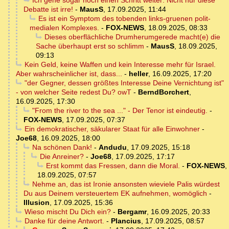
Ich gehe sogar noch einen Schritt weiter: Nicht nur diese
Debatte ist irre!
-
MausS
,
17.09.2025, 11:44
Es ist ein Symptom des tobenden links-gruenen polit-
medialen Komplexes.
-
FOX-NEWS
,
18.09.2025, 08:33
Dieses oberflächliche Drumherumgerede macht(e) die
Sache überhaupt erst so schlimm
-
MausS
,
18.09.2025,
09:13
Kein Geld, keine Waffen und kein Interesse mehr für Israel.
Aber wahrscheinlicher ist, dass...
-
heller
,
16.09.2025, 17:20
"der Gegner, dessen größtes Interesse Deine Vernichtung ist"
- von welcher Seite redest Du? owT
-
BerndBorchert
,
16.09.2025, 17:30
"From the river to the sea ..." - Der Tenor ist eindeutig.
-
FOX-NEWS
,
17.09.2025, 07:37
Ein demokratischer, säkularer Staat für alle Einwohner
-
Joe68
,
16.09.2025, 18:00
Na schönen Dank!
-
Andudu
,
17.09.2025, 15:18
Die Anreiner?
-
Joe68
,
17.09.2025, 17:17
Erst kommt das Fressen, dann die Moral.
-
FOX-NEWS
,
18.09.2025, 07:57
Nehme an, das ist Ironie ansonsten wieviele Palis würdest
Du aus Deinem versteuertem EK aufnehmen, womöglich
-
Illusion
,
17.09.2025, 15:36
Wieso mischt Du Dich ein?
-
Bergamr
,
16.09.2025, 20:33
Danke für deine Antwort.
-
Plancius
,
17.09.2025, 08:57