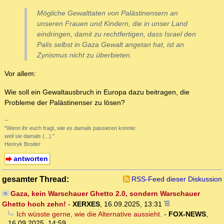
Mögliche Gewalttaten von Palästinensern an
unseren Frauen und Kindern, die in unser Land
eindringen, damit zu rechtfertigen, dass Israel den
Palis selbst in Gaza Gewalt angetan hat, ist an
Zynismus nicht zu überbieten.
Vor allem:
Wie soll ein Gewaltausbruch in Europa dazu beitragen, die
Probleme der Palästinenser zu lösen?
--
"Wenn ihr euch fragt, wie es damals passieren konnte:
weil sie damals (...)."
Henryk Broder
antworten
gesamter Thread:
RSS-Feed dieser Diskussion
Gaza, kein Warschauer Ghetto 2.0, sondern Warschauer
Ghetto hoch zehn!
-
XERXES
,
16.09.2025, 13:31
Ich wüsste gerne, wie die Alternative aussieht.
-
FOX-NEWS
,
16.09.2025, 14:59