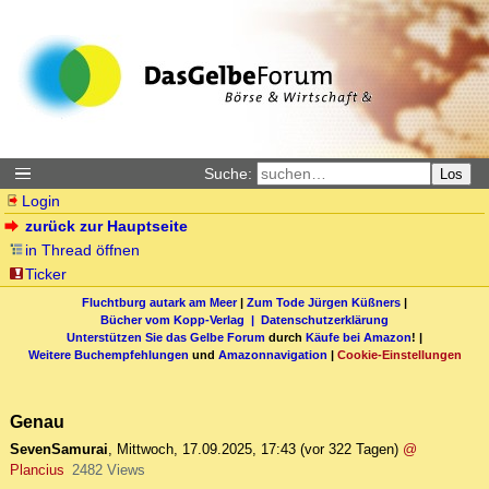
Suche:
Los
Login
zurück zur Hauptseite
in Thread öffnen
Ticker
Fluchtburg autark am Meer
|
Zum Tode Jürgen Küßners
|
Bücher vom Kopp-Verlag |
Datenschutzerklärung
Unterstützen Sie das Gelbe Forum
durch
Käufe bei Amazon
! |
Weitere Buchempfehlungen
und
Amazonnavigation
|
Cookie-Einstellungen
Genau
SevenSamurai
,
Mittwoch, 17.09.2025, 17:43
(vor 322 Tagen)
@
Plancius
2482 Views