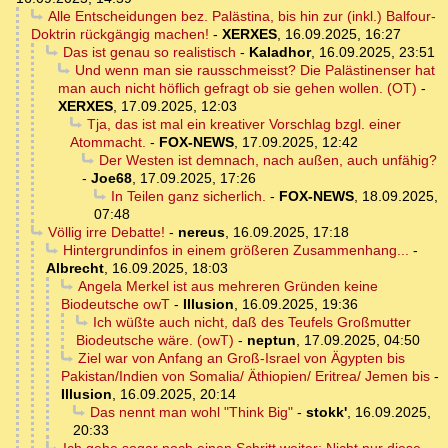
Alle Entscheidungen bez. Palästina, bis hin zur (inkl.) Balfour-
Doktrin rückgängig machen!
-
XERXES
,
16.09.2025, 16:27
Das ist genau so realistisch
-
Kaladhor
,
16.09.2025, 23:51
Und wenn man sie rausschmeisst? Die Palästinenser hat
man auch nicht höflich gefragt ob sie gehen wollen. (OT)
-
XERXES
,
17.09.2025, 12:03
Tja, das ist mal ein kreativer Vorschlag bzgl. einer
Atommacht.
-
FOX-NEWS
,
17.09.2025, 12:42
Der Westen ist demnach, nach außen, auch unfähig?
-
Joe68
,
17.09.2025, 17:26
In Teilen ganz sicherlich.
-
FOX-NEWS
,
18.09.2025,
07:48
Völlig irre Debatte!
-
nereus
,
16.09.2025, 17:18
Hintergrundinfos in einem größeren Zusammenhang...
-
Albrecht
,
16.09.2025, 18:03
Angela Merkel ist aus mehreren Gründen keine
Biodeutsche owT
-
Illusion
,
16.09.2025, 19:36
Ich wüßte auch nicht, daß des Teufels Großmutter
Biodeutsche wäre. (owT)
-
neptun
,
17.09.2025, 04:50
Ziel war von Anfang an Groß-Israel von Ägypten bis
Pakistan/Indien von Somalia/ Äthiopien/ Eritrea/ Jemen bis
-
Illusion
,
16.09.2025, 20:14
Das nennt man wohl "Think Big"
-
stokk'
,
16.09.2025,
20:33