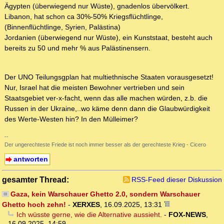
Ägypten (überwiegend nur Wüste), gnadenlos übervölkert.
Libanon, hat schon ca 30%-50% Kriegsflüchtlinge,
(Binnenflüchtlinge, Syrien, Palästina)
Jordanien (überwiegend nur Wüste), ein Kunststaat, besteht auch
bereits zu 50 und mehr % aus Palästinensern.
Der UNO Teilungsgplan hat multiethnische Staaten vorausgesetzt!
Nur, Israel hat die meisten Bewohner vertrieben und sein
Staatsgebiet ver-x-facht, wenn das alle machen würden, z.b. die
Russen in der Ukraine,..wo käme denn dann die Glaubwürdigkeit
des Werte-Westen hin? In den Mülleimer?
--
Der ungerechteste Friede ist noch immer besser als der gerechteste Krieg - Cicero
antworten
gesamter Thread:
RSS-Feed dieser Diskussion
Gaza, kein Warschauer Ghetto 2.0, sondern Warschauer
Ghetto hoch zehn!
-
XERXES
,
16.09.2025, 13:31
Ich wüsste gerne, wie die Alternative aussieht.
-
FOX-NEWS
,
16.09.2025, 14:59