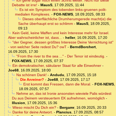
Ich gehe sogar noch einen Schritt weiter: Nicht nur diese
Debatte ist irre!
-
MausS
,
17.09.2025, 11:44
Es ist ein Symptom des tobenden links-gruenen polit-
medialen Komplexes.
-
FOX-NEWS
,
18.09.2025, 08:33
Dieses oberflächliche Drumherumgerede macht(e) die
Sache überhaupt erst so schlimm
-
MausS
,
18.09.2025,
09:13
Kein Geld, keine Waffen und kein Interesse mehr für Israel.
Aber wahrscheinlicher ist, dass...
-
heller
,
16.09.2025, 17:20
"der Gegner, dessen größtes Interesse Deine Vernichtung ist"
- von welcher Seite redest Du? owT
-
BerndBorchert
,
16.09.2025, 17:30
"From the river to the sea ..." - Der Tenor ist eindeutig.
-
FOX-NEWS
,
17.09.2025, 07:37
Ein demokratischer, säkularer Staat für alle Einwohner
-
Joe68
,
16.09.2025, 18:00
Na schönen Dank!
-
Andudu
,
17.09.2025, 15:18
Die Anreiner?
-
Joe68
,
17.09.2025, 17:17
Erst kommt das Fressen, dann die Moral.
-
FOX-NEWS
,
18.09.2025, 07:57
Nehme an, das ist Ironie ansonsten wieviele Palis würdest
Du aus Deinem versteuertem EK aufnehmen, womöglich
-
Illusion
,
17.09.2025, 15:36
Wieso mischt Du Dich ein?
-
Bergamr
,
16.09.2025, 20:33
Danke für deine Antwort.
-
Plancius
,
17.09.2025, 08:57