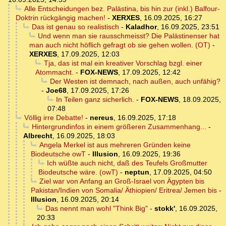
Alle Entscheidungen bez. Palästina, bis hin zur (inkl.) Balfour-
Doktrin rückgängig machen!
-
XERXES
,
16.09.2025, 16:27
Das ist genau so realistisch
-
Kaladhor
,
16.09.2025, 23:51
Und wenn man sie rausschmeisst? Die Palästinenser hat
man auch nicht höflich gefragt ob sie gehen wollen. (OT)
-
XERXES
,
17.09.2025, 12:03
Tja, das ist mal ein kreativer Vorschlag bzgl. einer
Atommacht.
-
FOX-NEWS
,
17.09.2025, 12:42
Der Westen ist demnach, nach außen, auch unfähig?
-
Joe68
,
17.09.2025, 17:26
In Teilen ganz sicherlich.
-
FOX-NEWS
,
18.09.2025,
07:48
Völlig irre Debatte!
-
nereus
,
16.09.2025, 17:18
Hintergrundinfos in einem größeren Zusammenhang...
-
Albrecht
,
16.09.2025, 18:03
Angela Merkel ist aus mehreren Gründen keine
Biodeutsche owT
-
Illusion
,
16.09.2025, 19:36
Ich wüßte auch nicht, daß des Teufels Großmutter
Biodeutsche wäre. (owT)
-
neptun
,
17.09.2025, 04:50
Ziel war von Anfang an Groß-Israel von Ägypten bis
Pakistan/Indien von Somalia/ Äthiopien/ Eritrea/ Jemen bis
-
Illusion
,
16.09.2025, 20:14
Das nennt man wohl "Think Big"
-
stokk'
,
16.09.2025,
20:33