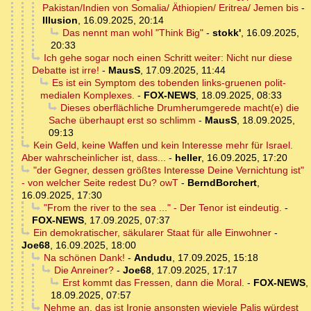
Pakistan/Indien von Somalia/ Äthiopien/ Eritrea/ Jemen bis
-
Illusion
,
16.09.2025, 20:14
Das nennt man wohl "Think Big"
-
stokk'
,
16.09.2025,
20:33
Ich gehe sogar noch einen Schritt weiter: Nicht nur diese
Debatte ist irre!
-
MausS
,
17.09.2025, 11:44
Es ist ein Symptom des tobenden links-gruenen polit-
medialen Komplexes.
-
FOX-NEWS
,
18.09.2025, 08:33
Dieses oberflächliche Drumherumgerede macht(e) die
Sache überhaupt erst so schlimm
-
MausS
,
18.09.2025,
09:13
Kein Geld, keine Waffen und kein Interesse mehr für Israel.
Aber wahrscheinlicher ist, dass...
-
heller
,
16.09.2025, 17:20
"der Gegner, dessen größtes Interesse Deine Vernichtung ist"
- von welcher Seite redest Du? owT
-
BerndBorchert
,
16.09.2025, 17:30
"From the river to the sea ..." - Der Tenor ist eindeutig.
-
FOX-NEWS
,
17.09.2025, 07:37
Ein demokratischer, säkularer Staat für alle Einwohner
-
Joe68
,
16.09.2025, 18:00
Na schönen Dank!
-
Andudu
,
17.09.2025, 15:18
Die Anreiner?
-
Joe68
,
17.09.2025, 17:17
Erst kommt das Fressen, dann die Moral.
-
FOX-NEWS
,
18.09.2025, 07:57
Nehme an, das ist Ironie ansonsten wieviele Palis würdest