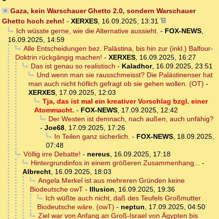
Gaza, kein Warschauer Ghetto 2.0, sondern Warschauer
Ghetto hoch zehn!
-
XERXES
,
16.09.2025, 13:31
Ich wüsste gerne, wie die Alternative aussieht.
-
FOX-NEWS
,
16.09.2025, 14:59
Alle Entscheidungen bez. Palästina, bis hin zur (inkl.) Balfour-
Doktrin rückgängig machen!
-
XERXES
,
16.09.2025, 16:27
Das ist genau so realistisch
-
Kaladhor
,
16.09.2025, 23:51
Und wenn man sie rausschmeisst? Die Palästinenser hat
man auch nicht höflich gefragt ob sie gehen wollen. (OT)
-
XERXES
,
17.09.2025, 12:03
Tja, das ist mal ein kreativer Vorschlag bzgl. einer
Atommacht.
-
FOX-NEWS
,
17.09.2025, 12:42
Der Westen ist demnach, nach außen, auch unfähig?
-
Joe68
,
17.09.2025, 17:26
In Teilen ganz sicherlich.
-
FOX-NEWS
,
18.09.2025,
07:48
Völlig irre Debatte!
-
nereus
,
16.09.2025, 17:18
Hintergrundinfos in einem größeren Zusammenhang...
-
Albrecht
,
16.09.2025, 18:03
Angela Merkel ist aus mehreren Gründen keine
Biodeutsche owT
-
Illusion
,
16.09.2025, 19:36
Ich wüßte auch nicht, daß des Teufels Großmutter
Biodeutsche wäre. (owT)
-
neptun
,
17.09.2025, 04:50
Ziel war von Anfang an Groß-Israel von Ägypten bis