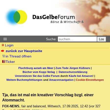
Suche:
Los
Login
zurück zur Hauptseite
in Thread öffnen
Ticker
Fluchtburg autark am Meer
|
Zum Tode Jürgen Küßners
|
Bücher vom Kopp-Verlag |
Datenschutzerklärung
Unterstützen Sie das Gelbe Forum
durch
Käufe bei Amazon
! |
Weitere Buchempfehlungen
und
Amazonnavigation
|
Cookie-Einstellungen
Tja, das ist mal ein kreativer Vorschlag bzgl. einer
Atommacht.
FOX-NEWS
,
fair and balanced
,
Mittwoch, 17.09.2025, 12:42
(vor 327