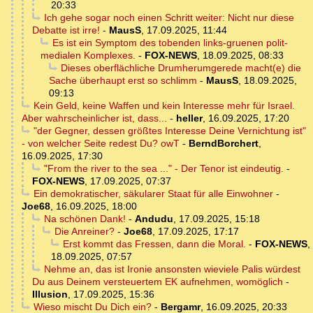
20:33
Ich gehe sogar noch einen Schritt weiter: Nicht nur diese
Debatte ist irre!
-
MausS
,
17.09.2025, 11:44
Es ist ein Symptom des tobenden links-gruenen polit-
medialen Komplexes.
-
FOX-NEWS
,
18.09.2025, 08:33
Dieses oberflächliche Drumherumgerede macht(e) die
Sache überhaupt erst so schlimm
-
MausS
,
18.09.2025,
09:13
Kein Geld, keine Waffen und kein Interesse mehr für Israel.
Aber wahrscheinlicher ist, dass...
-
heller
,
16.09.2025, 17:20
"der Gegner, dessen größtes Interesse Deine Vernichtung ist"
- von welcher Seite redest Du? owT
-
BerndBorchert
,
16.09.2025, 17:30
"From the river to the sea ..." - Der Tenor ist eindeutig.
-
FOX-NEWS
,
17.09.2025, 07:37
Ein demokratischer, säkularer Staat für alle Einwohner
-
Joe68
,
16.09.2025, 18:00
Na schönen Dank!
-
Andudu
,
17.09.2025, 15:18
Die Anreiner?
-
Joe68
,
17.09.2025, 17:17
Erst kommt das Fressen, dann die Moral.
-
FOX-NEWS
,
18.09.2025, 07:57
Nehme an, das ist Ironie ansonsten wieviele Palis würdest
Du aus Deinem versteuertem EK aufnehmen, womöglich
-
Illusion
,
17.09.2025, 15:36
Wieso mischt Du Dich ein?
-
Bergamr
,
16.09.2025, 20:33