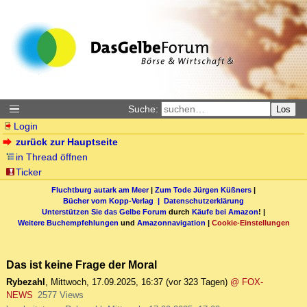
Suche:
Los
Login
zurück zur Hauptseite
in Thread öffnen
Ticker
Fluchtburg autark am Meer
|
Zum Tode Jürgen Küßners
|
Bücher vom Kopp-Verlag |
Datenschutzerklärung
Unterstützen Sie das Gelbe Forum
durch
Käufe bei Amazon
! |
Weitere Buchempfehlungen
und
Amazonnavigation
|
Cookie-Einstellungen
Das ist keine Frage der Moral
Rybezahl
,
Mittwoch, 17.09.2025, 16:37
(vor 323 Tagen)
@ FOX-
NEWS
2577 Views