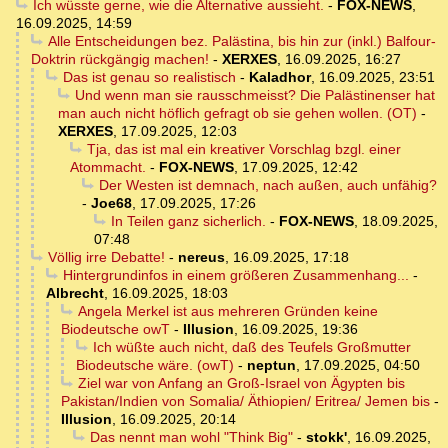
Ich wüsste gerne, wie die Alternative aussieht.
-
FOX-NEWS
,
16.09.2025, 14:59
Alle Entscheidungen bez. Palästina, bis hin zur (inkl.) Balfour-
Doktrin rückgängig machen!
-
XERXES
,
16.09.2025, 16:27
Das ist genau so realistisch
-
Kaladhor
,
16.09.2025, 23:51
Und wenn man sie rausschmeisst? Die Palästinenser hat
man auch nicht höflich gefragt ob sie gehen wollen. (OT)
-
XERXES
,
17.09.2025, 12:03
Tja, das ist mal ein kreativer Vorschlag bzgl. einer
Atommacht.
-
FOX-NEWS
,
17.09.2025, 12:42
Der Westen ist demnach, nach außen, auch unfähig?
-
Joe68
,
17.09.2025, 17:26
In Teilen ganz sicherlich.
-
FOX-NEWS
,
18.09.2025,
07:48
Völlig irre Debatte!
-
nereus
,
16.09.2025, 17:18
Hintergrundinfos in einem größeren Zusammenhang...
-
Albrecht
,
16.09.2025, 18:03
Angela Merkel ist aus mehreren Gründen keine
Biodeutsche owT
-
Illusion
,
16.09.2025, 19:36
Ich wüßte auch nicht, daß des Teufels Großmutter
Biodeutsche wäre. (owT)
-
neptun
,
17.09.2025, 04:50
Ziel war von Anfang an Groß-Israel von Ägypten bis
Pakistan/Indien von Somalia/ Äthiopien/ Eritrea/ Jemen bis
-
Illusion
,
16.09.2025, 20:14
Das nennt man wohl "Think Big"
-
stokk'
,
16.09.2025,