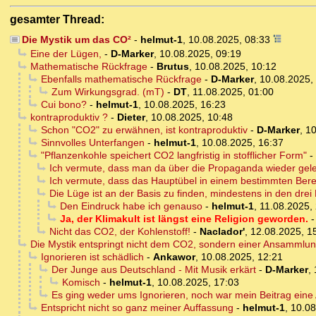
gesamter Thread:
Die Mystik um das CO²
-
helmut-1
,
10.08.2025, 08:33
Eine der Lügen,
-
D-Marker
,
10.08.2025, 09:19
Mathematische Rückfrage
-
Brutus
,
10.08.2025, 10:12
Ebenfalls mathematische Rückfrage
-
D-Marker
,
10.08.2025,
Zum Wirkungsgrad. (mT)
-
DT
,
11.08.2025, 01:00
Cui bono?
-
helmut-1
,
10.08.2025, 16:23
kontraproduktiv ?
-
Dieter
,
10.08.2025, 10:48
Schon "CO2" zu erwähnen, ist kontraproduktiv
-
D-Marker
,
10
Sinnvolles Unterfangen
-
helmut-1
,
10.08.2025, 16:37
"Pflanzenkohle speichert CO2 langfristig in stofflicher Form"
-
Ich vermute, dass man da über die Propaganda wieder gele
Ich vermute, dass das Hauptübel in einem bestimmten Berei
Die Lüge ist an der Basis zu finden, mindestens in den drei 
Den Eindruck habe ich genauso
-
helmut-1
,
11.08.2025,
Ja, der Klimakult ist längst eine Religion geworden.
Nicht das CO2, der Kohlenstoff!
-
Naclador'
,
12.08.2025, 1
Die Mystik entspringt nicht dem CO2, sondern einer Ansammlu
Ignorieren ist schädlich
-
Ankawor
,
10.08.2025, 12:21
Der Junge aus Deutschland - Mit Musik erkärt
-
D-Marker
,
Komisch
-
helmut-1
,
10.08.2025, 17:03
Es ging weder ums Ignorieren, noch war mein Beitrag eine A
Entspricht nicht so ganz meiner Auffassung
-
helmut-1
,
10.08