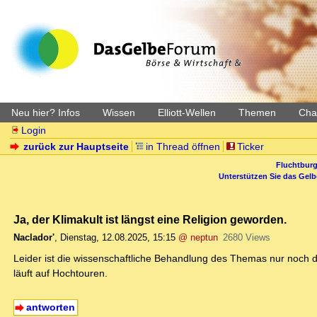
Neu hier? Infos
Wissen
Elliott-Wellen
Themen
Char
Login
zurück zur Hauptseite
in Thread öffnen
Ticker
Fluchtburg
Unterstützen Sie das Gel
Ja, der Klimakult ist längst eine Religion geworden.
Naclador'
,
Dienstag, 12.08.2025, 15:15
@ neptun
2680 Views
Leider ist die wissenschaftliche Behandlung des Themas nur noch da
läuft auf Hochtouren.
antworten