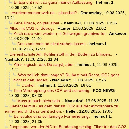
Entspricht nicht so ganz meiner Auffassung
-
helmut-1
,
10.08.2025, 17:52
Leserkommentar welt.de - plausibel?
-
Doomsday
,
10.08.2025,
19:21
Gute Frage, ob plausibel.
-
helmut-1
,
10.08.2025, 19:55
Alles mit CO2 ist Betrug.
-
Rainer
,
10.08.2025, 23:02
Auch dazu wird wieder mit Schweigen geantwortet
-
Ankawor
,
11.08.2025, 11:40
Das kann man so nicht stehen lassen
-
helmut-1
,
11.08.2025, 12:27
Die einfachste Art, Kohlenstoff in den Boden zu bringen,...
-
Naclador'
,
11.08.2025, 11:34
Alles logisch, was Du sagst, aber
-
helmut-1
,
11.08.2025,
12:11
Was soll ich dazu sagen? Du hast halt Recht, CO2 geht
nicht in den Boden.
-
Naclador'
,
11.08.2025, 13:25
Danke!
-
helmut-1
,
11.08.2025, 18:01
Eine Verdopplung des CO² wird schwierig
-
FOX-NEWS
,
13.08.2025, 08:30
Muss ja auch nicht sein.
-
Naclador'
,
13.08.2025, 11:28
Lieber Helmut - es geht darum CO2 aus der Atmosphäre zu
entfernen. Und das geht schon.
-
heller
,
12.08.2025, 17:06
Es ist also eine schlampige Formulierung.
-
helmut-1
,
12.08.2025, 21:35
Jungspund von der AfD im Bundestag schlägt Filter für das CO2