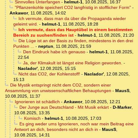
Sinnvolles Unterfangen
-
helmut-1
,
10.08.2025, 16:37
"Pflanzenkohle speichert CO2 langfristig in stofflicher Form"
-
Ankawor
,
11.08.2025, 14:02
Ich vermute, dass man da über die Propaganda wieder
geleimt wird.
-
helmut-1
,
11.08.2025, 18:28
Ich vermute, dass das Hauptübel in einem bestimmten
Bereich zu suchen/finden ist
-
helmut-1
,
11.08.2025, 21:20
Die Lüge ist an der Basis zu finden, mindestens in den drei
Punkten ...
-
neptun
,
11.08.2025, 21:59
Den Eindruck habe ich genauso
-
helmut-1
,
11.08.2025,
22:54
Ja, der Klimakult ist längst eine Religion geworden.
-
Naclador'
,
12.08.2025, 15:15
Nicht das CO2, der Kohlenstoff!
-
Naclador'
,
12.08.2025,
15:13
Die Mystik entspringt nicht dem CO2, sondern einer
Ansammlung von unwissenschaftlichen Behauptungen
-
MausS
,
10.08.2025, 11:37
Ignorieren ist schädlich
-
Ankawor
,
10.08.2025, 12:21
Der Junge aus Deutschland - Mit Musik erkärt
-
D-Marker
,
10.08.2025, 13:35
Komisch
-
helmut-1
,
10.08.2025, 17:03
Es ging weder ums Ignorieren, noch war mein Beitrag eine
Antwort an dich, besonders nicht an dich in
-
MausS
,
10.08.2025, 14:31