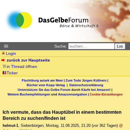
Suche:
Los
Login
zurück zur Hauptseite
in Thread öffnen
Ticker
Fluchtburg autark am Meer
|
Zum Tode Jürgen Küßners
|
Bücher vom Kopp-Verlag |
Datenschutzerklärung
Unterstützen Sie das Gelbe Forum
durch
Käufe bei Amazon
! |
Weitere Buchempfehlungen
und
Amazonnavigation
|
Cookie-Einstellungen
Ich vermute, dass das Hauptübel in einem bestimmten
Bereich zu suchen/finden ist
helmut-1
,
Siebenbürgen
,
Montag, 11.08.2025, 21:20
(vor 362 Tagen)
@