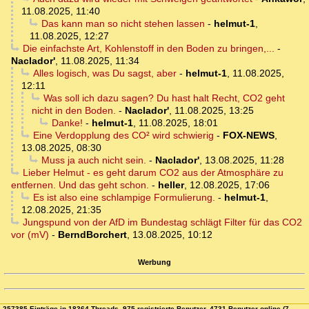
11.08.2025, 11:40
Das kann man so nicht stehen lassen
-
helmut-1
,
11.08.2025, 12:27
Die einfachste Art, Kohlenstoff in den Boden zu bringen,...
-
Naclador'
,
11.08.2025, 11:34
Alles logisch, was Du sagst, aber
-
helmut-1
,
11.08.2025,
12:11
Was soll ich dazu sagen? Du hast halt Recht, CO2 geht
nicht in den Boden.
-
Naclador'
,
11.08.2025, 13:25
Danke!
-
helmut-1
,
11.08.2025, 18:01
Eine Verdopplung des CO² wird schwierig
-
FOX-NEWS
,
13.08.2025, 08:30
Muss ja auch nicht sein.
-
Naclador'
,
13.08.2025, 11:28
Lieber Helmut - es geht darum CO2 aus der Atmosphäre zu
entfernen. Und das geht schon.
-
heller
,
12.08.2025, 17:06
Es ist also eine schlampige Formulierung.
-
helmut-1
,
12.08.2025, 21:35
Jungspund von der AfD im Bundestag schlägt Filter für das CO2
vor (mV)
-
BerndBorchert
,
13.08.2025, 10:12
Werbung
257385 Einträge in 18364 Threads, 975 registrierte Benutzer, 4731 Benutzer online (7