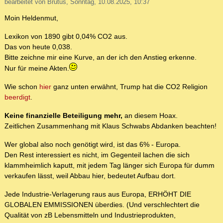
bearbeitet von Brutus, Sonntag, 10.08.2025, 10:37
Moin Heldenmut,
Lexikon von 1890 gibt 0,04% CO2 aus.
Das von heute 0,038.
Bitte zeichne mir eine Kurve, an der ich den Anstieg erkenne.
Nur für meine Akten.
Wie schon
hier
ganz unten erwähnt, Trump hat die CO2 Religion
beerdigt
.
Keine finanzielle Beteiligung mehr,
an diesem Hoax.
Zeitlichen Zusammenhang mit Klaus Schwabs Abdanken beachten!
Wer global also noch genötigt wird, ist das 6% - Europa.
Den Rest interessiert es nicht, im Gegenteil lachen die sich
klammheimlich kaputt, mit jedem Tag länger sich Europa für dumm
verkaufen lässt, weil Abbau hier, bedeutet Aufbau dort.
Jede Industrie-Verlagerung raus aus Europa, ERHÖHT DIE
GLOBALEN EMMISSIONEN überdies. (Und verschlechtert die
Qualität von zB Lebensmitteln und Industrieprodukten,