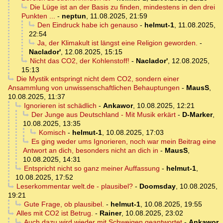
Die Lüge ist an der Basis zu finden, mindestens in den drei
Punkten ...
-
neptun
,
11.08.2025, 21:59
Den Eindruck habe ich genauso
-
helmut-1
,
11.08.2025,
22:54
Ja, der Klimakult ist längst eine Religion geworden.
-
Naclador'
,
12.08.2025, 15:15
Nicht das CO2, der Kohlenstoff!
-
Naclador'
,
12.08.2025,
15:13
Die Mystik entspringt nicht dem CO2, sondern einer
Ansammlung von unwissenschaftlichen Behauptungen
-
MausS
,
10.08.2025, 11:37
Ignorieren ist schädlich
-
Ankawor
,
10.08.2025, 12:21
Der Junge aus Deutschland - Mit Musik erkärt
-
D-Marker
,
10.08.2025, 13:35
Komisch
-
helmut-1
,
10.08.2025, 17:03
Es ging weder ums Ignorieren, noch war mein Beitrag eine
Antwort an dich, besonders nicht an dich in
-
MausS
,
10.08.2025, 14:31
Entspricht nicht so ganz meiner Auffassung
-
helmut-1
,
10.08.2025, 17:52
Leserkommentar welt.de - plausibel?
-
Doomsday
,
10.08.2025,
19:21
Gute Frage, ob plausibel.
-
helmut-1
,
10.08.2025, 19:55
Alles mit CO2 ist Betrug.
-
Rainer
,
10.08.2025, 23:02
Auch dazu wird wieder mit Schweigen geantwortet
-
Ankawor
,