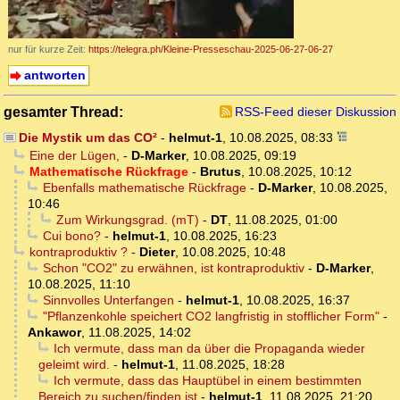
nur für kurze Zeit:
https://telegra.ph/Kleine-Presseschau-2025-06-27-06-27
antworten
gesamter Thread:
RSS-Feed dieser Diskussion
Die Mystik um das CO²
-
helmut-1
,
10.08.2025, 08:33
Eine der Lügen,
-
D-Marker
,
10.08.2025, 09:19
Mathematische Rückfrage
-
Brutus
,
10.08.2025, 10:12
Ebenfalls mathematische Rückfrage
-
D-Marker
,
10.08.2025,
10:46
Zum Wirkungsgrad. (mT)
-
DT
,
11.08.2025, 01:00
Cui bono?
-
helmut-1
,
10.08.2025, 16:23
kontraproduktiv ?
-
Dieter
,
10.08.2025, 10:48
Schon "CO2" zu erwähnen, ist kontraproduktiv
-
D-Marker
,
10.08.2025, 11:10
Sinnvolles Unterfangen
-
helmut-1
,
10.08.2025, 16:37
"Pflanzenkohle speichert CO2 langfristig in stofflicher Form"
-
Ankawor
,
11.08.2025, 14:02
Ich vermute, dass man da über die Propaganda wieder
geleimt wird.
-
helmut-1
,
11.08.2025, 18:28
Ich vermute, dass das Hauptübel in einem bestimmten
Bereich zu suchen/finden ist
-
helmut-1
,
11.08.2025, 21:20