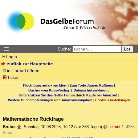
Suche:
Los
Login
zurück zur Hauptseite
in Thread öffnen
Ticker
Fluchtburg autark am Meer
|
Zum Tode Jürgen Küßners
|
Bücher vom Kopp-Verlag |
Datenschutzerklärung
Unterstützen Sie das Gelbe Forum
durch
Käufe bei Amazon
! |
Weitere Buchempfehlungen
und
Amazonnavigation
|
Cookie-Einstellungen
Mathematische Rückfrage
Brutus
,
Sonntag, 10.08.2025, 10:12
(vor 363 Tagen)
@ helmut-1
4255
Views