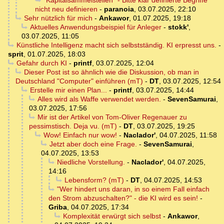
"Kapitalsammelstellen" - Bitte klar definierte Begriffe
nicht neu definieren
-
paranoia
,
03.07.2025, 22:10
Sehr nützlich für mich
-
Ankawor
,
01.07.2025, 19:18
Aktuelles Anwendungsbeispiel für Anleger
-
stokk'
,
03.07.2025, 11:05
Künstliche Intelligenz macht sich selbstständig. KI erpresst uns.
-
sprit
,
01.07.2025, 18:03
Gefahr durch KI
-
printf
,
03.07.2025, 12:04
Dieser Post ist so ähnlich wie die Diskussion, ob man in
Deutschland "Computer" einführen (mT)
-
DT
,
03.07.2025, 12:54
Erstelle mir einen Plan...
-
printf
,
03.07.2025, 14:44
Alles wird als Waffe verwendet werden.
-
SevenSamurai
,
03.07.2025, 17:56
Mir ist der Artikel von Tom-Oliver Regenauer zu
pessimstisch. Deja vu. (mT)
-
DT
,
03.07.2025, 19:25
Wow! Einfach nur wow!
-
Naclador'
,
04.07.2025, 11:58
Jetzt aber doch eine Frage.
-
SevenSamurai
,
04.07.2025, 13:53
Niedliche Vorstellung.
-
Naclador'
,
04.07.2025,
14:16
Lebensform? (mT)
-
DT
,
04.07.2025, 14:53
"Wer hindert uns daran, in so einem Fall einfach
den Strom abzuschalten?" - die KI wird es sein!
-
Griba
,
04.07.2025, 17:34
Komplexität erwürgt sich selbst
-
Ankawor
,