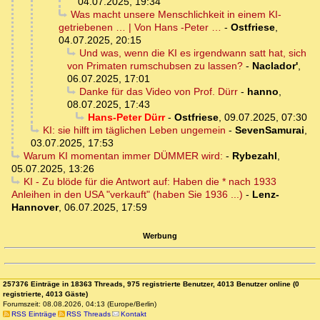
04.07.2025, 19:34
Was macht unsere Menschlichkeit in einem KI-
getriebenen … | Von Hans -Peter …
-
Ostfriese
,
04.07.2025, 20:15
Und was, wenn die KI es irgendwann satt hat, sich
von Primaten rumschubsen zu lassen?
-
Naclador'
,
06.07.2025, 17:01
Danke für das Video von Prof. Dürr
-
hanno
,
08.07.2025, 17:43
Hans-Peter Dürr
-
Ostfriese
,
09.07.2025, 07:30
KI: sie hilft im täglichen Leben ungemein
-
SevenSamurai
,
03.07.2025, 17:53
Warum KI momentan immer DÜMMER wird:
-
Rybezahl
,
05.07.2025, 13:26
KI - Zu blöde für die Antwort auf: Haben die * nach 1933
Anleihen in den USA "verkauft" (haben Sie 1936 ...)
-
Lenz-
Hannover
,
06.07.2025, 17:59
Werbung
257376 Einträge in 18363 Threads, 975 registrierte Benutzer, 4013 Benutzer online (0
registrierte, 4013 Gäste)
Forumszeit: 08.08.2026, 04:13 (Europe/Berlin)
RSS Einträge
RSS Threads
Kontakt