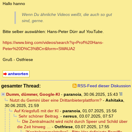
Hallo hanno
Wenn Du ähnliche Videos weißt, die auch so gut
sind, gerne.
Bitte selber auswählen: Hans-Peter Dürr auf
YouTube
.
https://www.bing.com/videos/search?q=Prof%20Hans-
Peter%20D%C3%BCrr&form=SWAUA2
Gruß - Ostfriese
antworten
gesamter Thread:
RSS-Feed dieser Diskussion
Dumm, dümmer, Google-KI
-
paranoia
,
30.06.2025, 15:43
Nutzt du Gemini über eine Drittanbieterplattform?
-
Ashitaka
,
30.06.2025, 21:59
Auf Kriegsfuß mit der KI
-
paranoia
,
01.07.2025, 15:56
Sehr schöner Beitrag.
-
nereus
,
03.07.2025, 07:57
Die Zentralmacht wird nicht durch Speer und Schild über
die Zeit hinweg …
-
Ostfriese
,
03.07.2025, 17:55