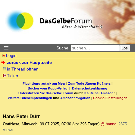
Suche:
Los
Login
zurück zur Hauptseite
in Thread öffnen
Ticker
Fluchtburg autark am Meer
|
Zum Tode Jürgen Küßners
|
Bücher vom Kopp-Verlag |
Datenschutzerklärung
Unterstützen Sie das Gelbe Forum
durch
Käufe bei Amazon
! |
Weitere Buchempfehlungen
und
Amazonnavigation
|
Cookie-Einstellungen
Hans-Peter Dürr
Ostfriese
,
Mittwoch, 09.07.2025, 07:30
(vor 395 Tagen)
@ hanno
2375
Views