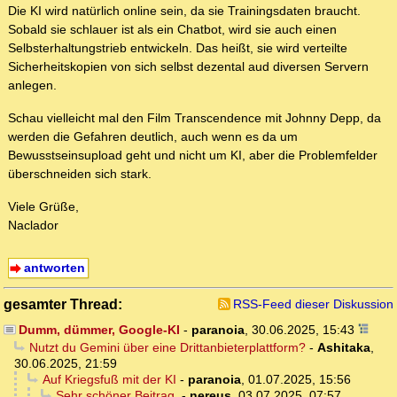
Die KI wird natürlich online sein, da sie Trainingsdaten braucht.
Sobald sie schlauer ist als ein Chatbot, wird sie auch einen
Selbsterhaltungstrieb entwickeln. Das heißt, sie wird verteilte
Sicherheitskopien von sich selbst dezental aud diversen Servern
anlegen.
Schau vielleicht mal den Film Transcendence mit Johnny Depp, da
werden die Gefahren deutlich, auch wenn es da um
Bewusstseinsupload geht und nicht um KI, aber die Problemfelder
überschneiden sich stark.
Viele Grüße,
Naclador
antworten
gesamter Thread:
RSS-Feed dieser Diskussion
Dumm, dümmer, Google-KI
-
paranoia
,
30.06.2025, 15:43
Nutzt du Gemini über eine Drittanbieterplattform?
-
Ashitaka
,
30.06.2025, 21:59
Auf Kriegsfuß mit der KI
-
paranoia
,
01.07.2025, 15:56
Sehr schöner Beitrag.
-
nereus
,
03.07.2025, 07:57