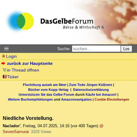
Suche:
Los
Login
zurück zur Hauptseite
in Thread öffnen
Ticker
Fluchtburg autark am Meer
|
Zum Tode Jürgen Küßners
|
Bücher vom Kopp-Verlag |
Datenschutzerklärung
Unterstützen Sie das Gelbe Forum
durch
Käufe bei Amazon
! |
Weitere Buchempfehlungen
und
Amazonnavigation
|
Cookie-Einstellungen
Niedliche Vorstellung.
Naclador'
,
Freitag, 04.07.2025, 14:16
(vor 400 Tagen)
@
SevenSamurai
3103 Views