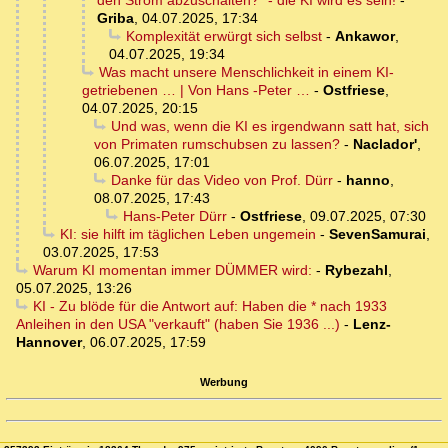
den Strom abzuschalten?" - die KI wird es sein!
-
Griba
,
04.07.2025, 17:34
Komplexität erwürgt sich selbst
-
Ankawor
,
04.07.2025, 19:34
Was macht unsere Menschlichkeit in einem KI-
getriebenen … | Von Hans -Peter …
-
Ostfriese
,
04.07.2025, 20:15
Und was, wenn die KI es irgendwann satt hat, sich
von Primaten rumschubsen zu lassen?
-
Naclador'
,
06.07.2025, 17:01
Danke für das Video von Prof. Dürr
-
hanno
,
08.07.2025, 17:43
Hans-Peter Dürr
-
Ostfriese
,
09.07.2025, 07:30
KI: sie hilft im täglichen Leben ungemein
-
SevenSamurai
,
03.07.2025, 17:53
Warum KI momentan immer DÜMMER wird:
-
Rybezahl
,
05.07.2025, 13:26
KI - Zu blöde für die Antwort auf: Haben die * nach 1933
Anleihen in den USA "verkauft" (haben Sie 1936 ...)
-
Lenz-
Hannover
,
06.07.2025, 17:59
Werbung