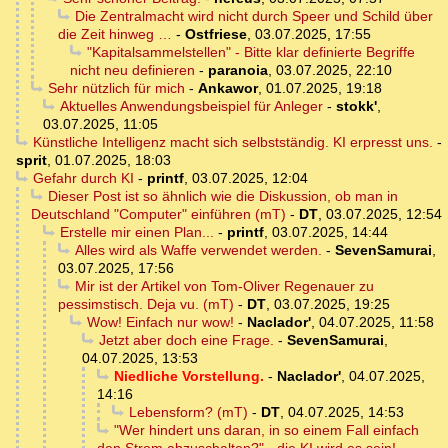
Die Zentralmacht wird nicht durch Speer und Schild über
die Zeit hinweg …
-
Ostfriese
,
03.07.2025, 17:55
"Kapitalsammelstellen" - Bitte klar definierte Begriffe
nicht neu definieren
-
paranoia
,
03.07.2025, 22:10
Sehr nützlich für mich
-
Ankawor
,
01.07.2025, 19:18
Aktuelles Anwendungsbeispiel für Anleger
-
stokk'
,
03.07.2025, 11:05
Künstliche Intelligenz macht sich selbstständig. KI erpresst uns.
-
sprit
,
01.07.2025, 18:03
Gefahr durch KI
-
printf
,
03.07.2025, 12:04
Dieser Post ist so ähnlich wie die Diskussion, ob man in
Deutschland "Computer" einführen (mT)
-
DT
,
03.07.2025, 12:54
Erstelle mir einen Plan...
-
printf
,
03.07.2025, 14:44
Alles wird als Waffe verwendet werden.
-
SevenSamurai
,
03.07.2025, 17:56
Mir ist der Artikel von Tom-Oliver Regenauer zu
pessimstisch. Deja vu. (mT)
-
DT
,
03.07.2025, 19:25
Wow! Einfach nur wow!
-
Naclador'
,
04.07.2025, 11:58
Jetzt aber doch eine Frage.
-
SevenSamurai
,
04.07.2025, 13:53
Niedliche Vorstellung.
-
Naclador'
,
04.07.2025,
14:16
Lebensform? (mT)
-
DT
,
04.07.2025, 14:53
"Wer hindert uns daran, in so einem Fall einfach