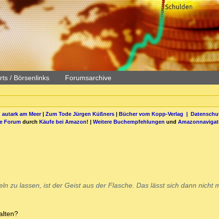
ts / Börsenlinks
Forumsarchive
 autark am Meer
|
Zum Tode Jürgen Küßners
|
Bücher vom Kopp-Verlag |
Datenschut
be Forum
durch
Käufe bei Amazon
! |
Weitere Buchempfehlungen
und
Amazonnavigat
ln zu lassen, ist der Geist aus der Flasche. Das lässt sich dann nicht 
alten?