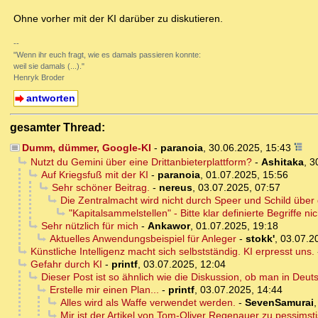
Ohne vorher mit der KI darüber zu diskutieren.
--
"Wenn ihr euch fragt, wie es damals passieren konnte:
weil sie damals (...)."
Henryk Broder
antworten
gesamter Thread:
Dumm, dümmer, Google-KI
-
paranoia
,
30.06.2025, 15:43
Nutzt du Gemini über eine Drittanbieterplattform?
-
Ashitaka
,
3
Auf Kriegsfuß mit der KI
-
paranoia
,
01.07.2025, 15:56
Sehr schöner Beitrag.
-
nereus
,
03.07.2025, 07:57
Die Zentralmacht wird nicht durch Speer und Schild über
"Kapitalsammelstellen" - Bitte klar definierte Begriffe ni
Sehr nützlich für mich
-
Ankawor
,
01.07.2025, 19:18
Aktuelles Anwendungsbeispiel für Anleger
-
stokk'
,
03.07.2
Künstliche Intelligenz macht sich selbstständig. KI erpresst uns.
Gefahr durch KI
-
printf
,
03.07.2025, 12:04
Dieser Post ist so ähnlich wie die Diskussion, ob man in Deu
Erstelle mir einen Plan...
-
printf
,
03.07.2025, 14:44
Alles wird als Waffe verwendet werden.
-
SevenSamurai
Mir ist der Artikel von Tom-Oliver Regenauer zu pessimst