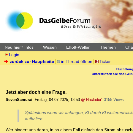
Neu hier? Infos
Wissen
Elliott-Wellen
Themen
Char
Login
zurück zur Hauptseite
in Thread öffnen
Ticker
Fluchtburg
Unterstützen Sie das Gel
Jetzt aber doch eine Frage.
SevenSamurai
,
Freitag, 04.07.2025, 13:53
@ Naclador'
3155 Views
Spätestens wenn wir anfangen, KI durch KI weiterentwicke
aufhalten.
Wer hindert uns daran, in so einem Fall einfach den Strom abzusch