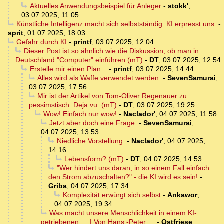
Aktuelles Anwendungsbeispiel für Anleger
-
stokk'
,
03.07.2025, 11:05
Künstliche Intelligenz macht sich selbstständig. KI erpresst uns.
-
sprit
,
01.07.2025, 18:03
Gefahr durch KI
-
printf
,
03.07.2025, 12:04
Dieser Post ist so ähnlich wie die Diskussion, ob man in
Deutschland "Computer" einführen (mT)
-
DT
,
03.07.2025, 12:54
Erstelle mir einen Plan...
-
printf
,
03.07.2025, 14:44
Alles wird als Waffe verwendet werden.
-
SevenSamurai
,
03.07.2025, 17:56
Mir ist der Artikel von Tom-Oliver Regenauer zu
pessimstisch. Deja vu. (mT)
-
DT
,
03.07.2025, 19:25
Wow! Einfach nur wow!
-
Naclador'
,
04.07.2025, 11:58
Jetzt aber doch eine Frage.
-
SevenSamurai
,
04.07.2025, 13:53
Niedliche Vorstellung.
-
Naclador'
,
04.07.2025,
14:16
Lebensform? (mT)
-
DT
,
04.07.2025, 14:53
"Wer hindert uns daran, in so einem Fall einfach
den Strom abzuschalten?" - die KI wird es sein!
-
Griba
,
04.07.2025, 17:34
Komplexität erwürgt sich selbst
-
Ankawor
,
04.07.2025, 19:34
Was macht unsere Menschlichkeit in einem KI-
getriebenen … | Von Hans -Peter …
-
Ostfriese
,