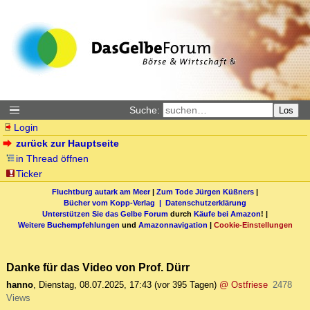
Suche:
Los
Login
zurück zur Hauptseite
in Thread öffnen
Ticker
Fluchtburg autark am Meer
|
Zum Tode Jürgen Küßners
|
Bücher vom Kopp-Verlag |
Datenschutzerklärung
Unterstützen Sie das Gelbe Forum
durch
Käufe bei Amazon
! |
Weitere Buchempfehlungen
und
Amazonnavigation
|
Cookie-Einstellungen
Danke für das Video von Prof. Dürr
hanno
,
Dienstag, 08.07.2025, 17:43
(vor 395 Tagen)
@ Ostfriese
2478
Views