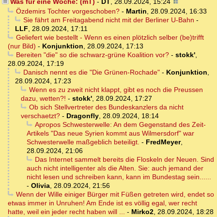
Was für eine Woche: (mT)
-
DT
,
28.09.2024, 15:24
Özdemirs Tochter vorgeschoben?
-
Martin
,
28.09.2024, 16:33
Sie fährt am Freitagabend nicht mit der Berliner U-Bahn
-
LLF
,
28.09.2024, 17:11
Geliefert wie bestellt - Wenn es einen plötzlich selber (be)trifft
(nur Bild)
-
Konjunktion
,
28.09.2024, 17:13
Bereiten "die" so die schwarz-grüne Koalition vor?
-
stokk'
,
28.09.2024, 17:19
Danisch nennt es die "Die Grünen-Rochade"
-
Konjunktion
,
28.09.2024, 17:23
Wenn es zu zweit nicht klappt, gibt es noch die Preussen
dazu, wetten?!
-
stokk'
,
28.09.2024, 17:27
Ob sich Stellvertreter des Bundeskanzlers da nicht
verschaetzt?
-
Dragonfly
,
28.09.2024, 18:14
Apropos Schwesterwelle: An dem Gegenstand des Zeit-
Artikels "Das neue Syrien kommt aus Wilmersdorf" war
Schwesterwelle maßgeblich beteiligt.
-
FredMeyer
,
28.09.2024, 21:06
Das Internet sammelt bereits die Floskeln der Neuen. Sind
auch nicht intelligenter als die Alten. Sie: auch jemand der
nicht lesen und schreiben kann, kann im Bundestag sein......
-
Olivia
,
28.09.2024, 21:56
Wenn der Wille einiger Bürger mit Füßen getreten wird, endet so
etwas immer in Unruhen! Am Ende ist es völlig egal, wer recht
hatte, weil ein jeder recht haben will ...
-
Mirko2
,
28.09.2024, 18:28