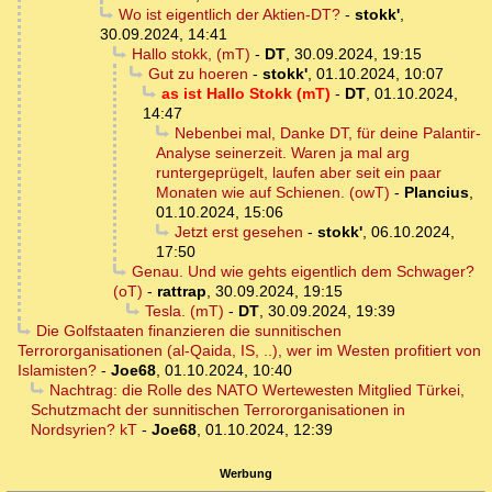
Wo ist eigentlich der Aktien-DT?
-
stokk'
,
30.09.2024, 14:41
Hallo stokk, (mT)
-
DT
,
30.09.2024, 19:15
Gut zu hoeren
-
stokk'
,
01.10.2024, 10:07
as ist Hallo Stokk (mT)
-
DT
,
01.10.2024,
14:47
Nebenbei mal, Danke DT, für deine Palantir-
Analyse seinerzeit. Waren ja mal arg
runtergeprügelt, laufen aber seit ein paar
Monaten wie auf Schienen. (owT)
-
Plancius
,
01.10.2024, 15:06
Jetzt erst gesehen
-
stokk'
,
06.10.2024,
17:50
Genau. Und wie gehts eigentlich dem Schwager?
(oT)
-
rattrap
,
30.09.2024, 19:15
Tesla. (mT)
-
DT
,
30.09.2024, 19:39
Die Golfstaaten finanzieren die sunnitischen
Terrororganisationen (al-Qaida, IS, ..), wer im Westen profitiert von
Islamisten?
-
Joe68
,
01.10.2024, 10:40
Nachtrag: die Rolle des NATO Wertewesten Mitglied Türkei,
Schutzmacht der sunnitischen Terrororganisationen in
Nordsyrien? kT
-
Joe68
,
01.10.2024, 12:39
Werbung