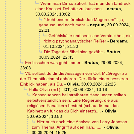
Wenn man Dir so zuhört, hat man den Eindruck
einer Knesset-Debatte zu lauschen.
-
nereus
,
30.09.2024, 10:02
"dreht einem förmlich den Magen um" - ja,
genauso und noch mehr.
-
neptun
,
30.09.2024,
22:21
Gefühlskälte und seelische Verstockheit, ein
richtig psychoanalytischer Reißer
-
Bergamr
,
01.10.2024, 21:30
Die Tage der Bibel sind gezählt
-
Brutus
,
30.09.2024, 22:43
Ein bisschen was geht immer
-
Brutus
,
29.09.2024,
23:03
Vlt. solltest du dir die Aussagen von Col. McGregor zu
der Thematik einmal anhören. Der dürfte einen besseren
Einblick haben, als Du.
-
Olivia
,
30.09.2024, 12:25
Hallo Olivia (mT)
-
DT
,
30.09.2024, 13:18
Konsequenzen bei strafbaren Handlungen sollten
selbstverständlich sein. Eine Regierung, die aus
religiösen Fanatikern besteht (schau dir mal das
Kabinett an für das du Dich einsetzt)....
-
Olivia
,
30.09.2024, 13:53
Hier auch noch eine Analyse von Larry Johnson
zum Thema: Angriff auf den Iran........
-
Olivia
,
30.09.2024, 15:25