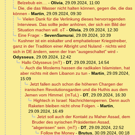
Belzebub ein....
-
Olivia
,
29.09.2024, 11:00
Die, die das Wasser nicht halten können, gegen die, die das
können
-
Martin
,
29.09.2024, 09:30
Vielen Dank für die Verlinkung dieses hervorragenden
Interviews. Das sollte jeder anhören, der sich ein Bild der
Situation machen will. oT
-
Olivia
,
29.09.2024, 12:30
Eine Frage:
-
SevenSamurai
,
29.09.2024, 10:39
Kushner ist ein eiskalter und emphatieloser Kriegstreiber,
ganz in der Tradition einer Albright und Nuland - nichts wird
sich in DE ändern, wenn der Iran "ausgeschaltet" wird
-
Odysseus
,
29.09.2024, 12:42
Hallo Odysseus (mT)
-
DT
,
29.09.2024, 14:54
Auch die Moslems hassen die radikalen Islamisten, hat
aber nichts mit dem Libanon zu tun
-
Martin
,
29.09.2024,
15:09
Jetzt fallen auch schon die höheren Chargen der
iranischen Revolutionsgarden und die Huthis aus dem
Jemen vom Himmel. (mTuL)
-
DT
,
29.09.2024, 16:30
Hightech in Israel: Nachrichtensperren. Denn auch
Raketen bleiben nicht ohne Folgen.
-
Martin
,
29.09.2024, 16:49
Jetzt soll auch der Kontakt zu Maher Assad, dem
Bruder des syrischen Präsidenten Assad,
"abgerissen" sein. (mT)
-
DT
,
29.09.2024, 22:52
Follow the Money
-
Brutus
,
30.09.2024, 00:18