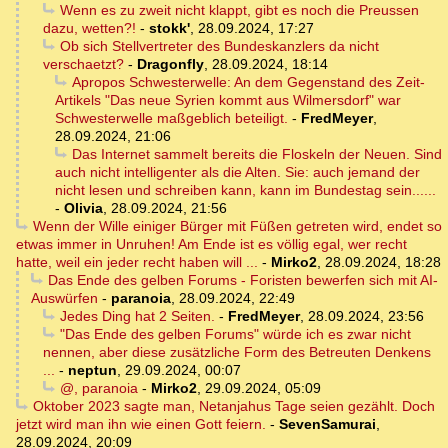
Wenn es zu zweit nicht klappt, gibt es noch die Preussen
dazu, wetten?!
-
stokk'
,
28.09.2024, 17:27
Ob sich Stellvertreter des Bundeskanzlers da nicht
verschaetzt?
-
Dragonfly
,
28.09.2024, 18:14
Apropos Schwesterwelle: An dem Gegenstand des Zeit-
Artikels "Das neue Syrien kommt aus Wilmersdorf" war
Schwesterwelle maßgeblich beteiligt.
-
FredMeyer
,
28.09.2024, 21:06
Das Internet sammelt bereits die Floskeln der Neuen. Sind
auch nicht intelligenter als die Alten. Sie: auch jemand der
nicht lesen und schreiben kann, kann im Bundestag sein......
-
Olivia
,
28.09.2024, 21:56
Wenn der Wille einiger Bürger mit Füßen getreten wird, endet so
etwas immer in Unruhen! Am Ende ist es völlig egal, wer recht
hatte, weil ein jeder recht haben will ...
-
Mirko2
,
28.09.2024, 18:28
Das Ende des gelben Forums - Foristen bewerfen sich mit AI-
Auswürfen
-
paranoia
,
28.09.2024, 22:49
Jedes Ding hat 2 Seiten.
-
FredMeyer
,
28.09.2024, 23:56
"Das Ende des gelben Forums" würde ich es zwar nicht
nennen, aber diese zusätzliche Form des Betreuten Denkens
...
-
neptun
,
29.09.2024, 00:07
@, paranoia
-
Mirko2
,
29.09.2024, 05:09
Oktober 2023 sagte man, Netanjahus Tage seien gezählt. Doch
jetzt wird man ihn wie einen Gott feiern.
-
SevenSamurai
,
28.09.2024, 20:09