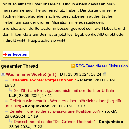
nicht so einfach unter unsereins. Und in einem gewissen Maß
müssten sie auch Personenschutz haben. Die Sorge um seine
Tochter klingt also eher nach vorgeschobenem authentischem
Hebel, um aus der grünen Migrationslinie auszusteigen.
Grundsätzlich dürfte Özdemir besser geerdet sein wie Habeck, und
den linken Klotz am Bein ist er jetzt los. Egal, ob die AfD direkt oder
indirekt wirkt, Hauptsache sie wirkt.
antworten
gesamter Thread:
RSS-Feed dieser Diskussion
Was für eine Woche: (mT)
-
DT
,
28.09.2024, 15:24
Özdemirs Tochter vorgeschoben?
-
Martin
,
28.09.2024,
16:33
Sie fährt am Freitagabend nicht mit der Berliner U-Bahn
-
LLF
,
28.09.2024, 17:11
Geliefert wie bestellt - Wenn es einen plötzlich selber (be)trifft
(nur Bild)
-
Konjunktion
,
28.09.2024, 17:13
Bereiten "die" so die schwarz-grüne Koalition vor?
-
stokk'
,
28.09.2024, 17:19
Danisch nennt es die "Die Grünen-Rochade"
-
Konjunktion
,
28.09.2024, 17:23