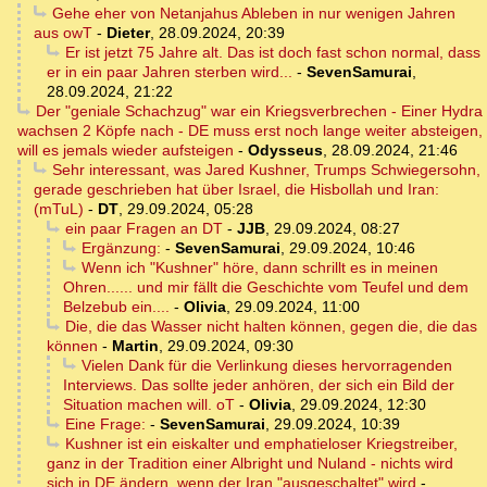
Gehe eher von Netanjahus Ableben in nur wenigen Jahren
aus owT
-
Dieter
,
28.09.2024, 20:39
Er ist jetzt 75 Jahre alt. Das ist doch fast schon normal, dass
er in ein paar Jahren sterben wird...
-
SevenSamurai
,
28.09.2024, 21:22
Der "geniale Schachzug" war ein Kriegsverbrechen - Einer Hydra
wachsen 2 Köpfe nach - DE muss erst noch lange weiter absteigen,
will es jemals wieder aufsteigen
-
Odysseus
,
28.09.2024, 21:46
Sehr interessant, was Jared Kushner, Trumps Schwiegersohn,
gerade geschrieben hat über Israel, die Hisbollah und Iran:
(mTuL)
-
DT
,
29.09.2024, 05:28
ein paar Fragen an DT
-
JJB
,
29.09.2024, 08:27
Ergänzung:
-
SevenSamurai
,
29.09.2024, 10:46
Wenn ich "Kushner" höre, dann schrillt es in meinen
Ohren...... und mir fällt die Geschichte vom Teufel und dem
Belzebub ein....
-
Olivia
,
29.09.2024, 11:00
Die, die das Wasser nicht halten können, gegen die, die das
können
-
Martin
,
29.09.2024, 09:30
Vielen Dank für die Verlinkung dieses hervorragenden
Interviews. Das sollte jeder anhören, der sich ein Bild der
Situation machen will. oT
-
Olivia
,
29.09.2024, 12:30
Eine Frage:
-
SevenSamurai
,
29.09.2024, 10:39
Kushner ist ein eiskalter und emphatieloser Kriegstreiber,
ganz in der Tradition einer Albright und Nuland - nichts wird
sich in DE ändern, wenn der Iran "ausgeschaltet" wird
-