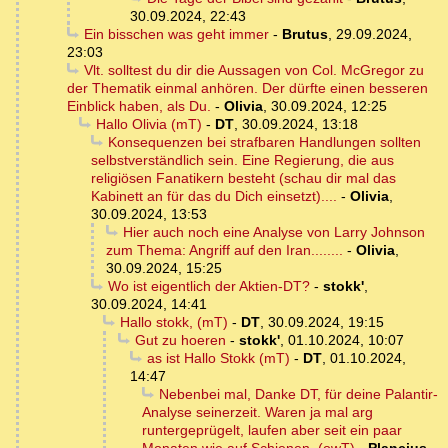
30.09.2024, 22:43
Ein bisschen was geht immer
-
Brutus
,
29.09.2024,
23:03
Vlt. solltest du dir die Aussagen von Col. McGregor zu
der Thematik einmal anhören. Der dürfte einen besseren
Einblick haben, als Du.
-
Olivia
,
30.09.2024, 12:25
Hallo Olivia (mT)
-
DT
,
30.09.2024, 13:18
Konsequenzen bei strafbaren Handlungen sollten
selbstverständlich sein. Eine Regierung, die aus
religiösen Fanatikern besteht (schau dir mal das
Kabinett an für das du Dich einsetzt)....
-
Olivia
,
30.09.2024, 13:53
Hier auch noch eine Analyse von Larry Johnson
zum Thema: Angriff auf den Iran........
-
Olivia
,
30.09.2024, 15:25
Wo ist eigentlich der Aktien-DT?
-
stokk'
,
30.09.2024, 14:41
Hallo stokk, (mT)
-
DT
,
30.09.2024, 19:15
Gut zu hoeren
-
stokk'
,
01.10.2024, 10:07
as ist Hallo Stokk (mT)
-
DT
,
01.10.2024,
14:47
Nebenbei mal, Danke DT, für deine Palantir-
Analyse seinerzeit. Waren ja mal arg
runtergeprügelt, laufen aber seit ein paar