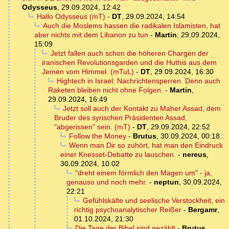
Odysseus
,
29.09.2024, 12:42
Hallo Odysseus (mT)
-
DT
,
29.09.2024, 14:54
Auch die Moslems hassen die radikalen Islamisten, hat
aber nichts mit dem Libanon zu tun
-
Martin
,
29.09.2024,
15:09
Jetzt fallen auch schon die höheren Chargen der
iranischen Revolutionsgarden und die Huthis aus dem
Jemen vom Himmel. (mTuL)
-
DT
,
29.09.2024, 16:30
Hightech in Israel: Nachrichtensperren. Denn auch
Raketen bleiben nicht ohne Folgen.
-
Martin
,
29.09.2024, 16:49
Jetzt soll auch der Kontakt zu Maher Assad, dem
Bruder des syrischen Präsidenten Assad,
"abgerissen" sein. (mT)
-
DT
,
29.09.2024, 22:52
Follow the Money
-
Brutus
,
30.09.2024, 00:18
Wenn man Dir so zuhört, hat man den Eindruck
einer Knesset-Debatte zu lauschen.
-
nereus
,
30.09.2024, 10:02
"dreht einem förmlich den Magen um" - ja,
genauso und noch mehr.
-
neptun
,
30.09.2024,
22:21
Gefühlskälte und seelische Verstockheit, ein
richtig psychoanalytischer Reißer
-
Bergamr
,
01.10.2024, 21:30
Die Tage der Bibel sind gezählt
-
Brutus
,