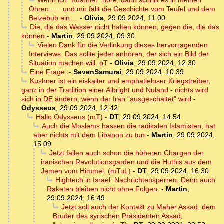
Wenn ich "Kushner" höre, dann schrillt es in meinen
Ohren...... und mir fällt die Geschichte vom Teufel und dem
Belzebub ein....
-
Olivia
,
29.09.2024, 11:00
Die, die das Wasser nicht halten können, gegen die, die das
können
-
Martin
,
29.09.2024, 09:30
Vielen Dank für die Verlinkung dieses hervorragenden
Interviews. Das sollte jeder anhören, der sich ein Bild der
Situation machen will. oT
-
Olivia
,
29.09.2024, 12:30
Eine Frage:
-
SevenSamurai
,
29.09.2024, 10:39
Kushner ist ein eiskalter und emphatieloser Kriegstreiber,
ganz in der Tradition einer Albright und Nuland - nichts wird
sich in DE ändern, wenn der Iran "ausgeschaltet" wird
-
Odysseus
,
29.09.2024, 12:42
Hallo Odysseus (mT)
-
DT
,
29.09.2024, 14:54
Auch die Moslems hassen die radikalen Islamisten, hat
aber nichts mit dem Libanon zu tun
-
Martin
,
29.09.2024,
15:09
Jetzt fallen auch schon die höheren Chargen der
iranischen Revolutionsgarden und die Huthis aus dem
Jemen vom Himmel. (mTuL)
-
DT
,
29.09.2024, 16:30
Hightech in Israel: Nachrichtensperren. Denn auch
Raketen bleiben nicht ohne Folgen.
-
Martin
,
29.09.2024, 16:49
Jetzt soll auch der Kontakt zu Maher Assad, dem
Bruder des syrischen Präsidenten Assad,