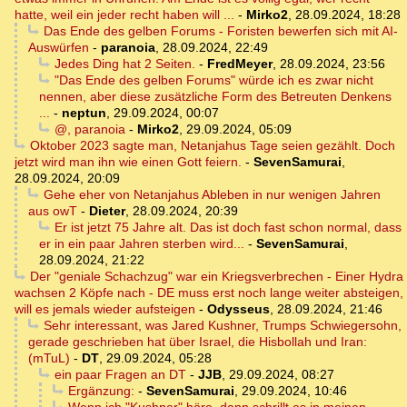
hatte, weil ein jeder recht haben will ...
-
Mirko2
,
28.09.2024, 18:28
Das Ende des gelben Forums - Foristen bewerfen sich mit AI-
Auswürfen
-
paranoia
,
28.09.2024, 22:49
Jedes Ding hat 2 Seiten.
-
FredMeyer
,
28.09.2024, 23:56
"Das Ende des gelben Forums" würde ich es zwar nicht
nennen, aber diese zusätzliche Form des Betreuten Denkens
...
-
neptun
,
29.09.2024, 00:07
@, paranoia
-
Mirko2
,
29.09.2024, 05:09
Oktober 2023 sagte man, Netanjahus Tage seien gezählt. Doch
jetzt wird man ihn wie einen Gott feiern.
-
SevenSamurai
,
28.09.2024, 20:09
Gehe eher von Netanjahus Ableben in nur wenigen Jahren
aus owT
-
Dieter
,
28.09.2024, 20:39
Er ist jetzt 75 Jahre alt. Das ist doch fast schon normal, dass
er in ein paar Jahren sterben wird...
-
SevenSamurai
,
28.09.2024, 21:22
Der "geniale Schachzug" war ein Kriegsverbrechen - Einer Hydra
wachsen 2 Köpfe nach - DE muss erst noch lange weiter absteigen,
will es jemals wieder aufsteigen
-
Odysseus
,
28.09.2024, 21:46
Sehr interessant, was Jared Kushner, Trumps Schwiegersohn,
gerade geschrieben hat über Israel, die Hisbollah und Iran:
(mTuL)
-
DT
,
29.09.2024, 05:28
ein paar Fragen an DT
-
JJB
,
29.09.2024, 08:27
Ergänzung:
-
SevenSamurai
,
29.09.2024, 10:46