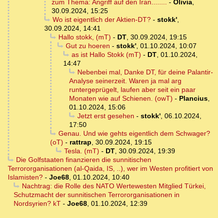
zum Thema: Angriff auf den Iran........
-
Olivia
,
30.09.2024, 15:25
Wo ist eigentlich der Aktien-DT?
-
stokk'
,
30.09.2024, 14:41
Hallo stokk, (mT)
-
DT
,
30.09.2024, 19:15
Gut zu hoeren
-
stokk'
,
01.10.2024, 10:07
as ist Hallo Stokk (mT)
-
DT
,
01.10.2024,
14:47
Nebenbei mal, Danke DT, für deine Palantir-
Analyse seinerzeit. Waren ja mal arg
runtergeprügelt, laufen aber seit ein paar
Monaten wie auf Schienen. (owT)
-
Plancius
,
01.10.2024, 15:06
Jetzt erst gesehen
-
stokk'
,
06.10.2024,
17:50
Genau. Und wie gehts eigentlich dem Schwager?
(oT)
-
rattrap
,
30.09.2024, 19:15
Tesla. (mT)
-
DT
,
30.09.2024, 19:39
Die Golfstaaten finanzieren die sunnitischen
Terrororganisationen (al-Qaida, IS, ..), wer im Westen profitiert von
Islamisten?
-
Joe68
,
01.10.2024, 10:40
Nachtrag: die Rolle des NATO Wertewesten Mitglied Türkei,
Schutzmacht der sunnitischen Terrororganisationen in
Nordsyrien? kT
-
Joe68
,
01.10.2024, 12:39