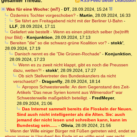
gesamter Thread:
RSS-Feed dieser Diskussion
Was für eine Woche: (mT)
-
DT
,
28.09.2024, 15:24
Özdemirs Tochter vorgeschoben?
-
Martin
,
28.09.2024, 16:33
Sie fährt am Freitagabend nicht mit der Berliner U-Bahn
-
LLF
,
28.09.2024, 17:11
Geliefert wie bestellt - Wenn es einen plötzlich selber (be)trifft
(nur Bild)
-
Konjunktion
,
28.09.2024, 17:13
Bereiten "die" so die schwarz-grüne Koalition vor?
-
stokk'
,
28.09.2024, 17:19
Danisch nennt es die "Die Grünen-Rochade"
-
Konjunktion
,
28.09.2024, 17:23
Wenn es zu zweit nicht klappt, gibt es noch die Preussen
dazu, wetten?!
-
stokk'
,
28.09.2024, 17:27
Ob sich Stellvertreter des Bundeskanzlers da nicht
verschaetzt?
-
Dragonfly
,
28.09.2024, 18:14
Apropos Schwesterwelle: An dem Gegenstand des Zeit-
Artikels "Das neue Syrien kommt aus Wilmersdorf" war
Schwesterwelle maßgeblich beteiligt.
-
FredMeyer
,
28.09.2024, 21:06
Das Internet sammelt bereits die Floskeln der Neuen.
Sind auch nicht intelligenter als die Alten. Sie: auch
jemand der nicht lesen und schreiben kann, kann im
Bundestag sein......
-
Olivia
,
28.09.2024, 21:56
Wenn der Wille einiger Bürger mit Füßen getreten wird, endet so
etwas immer in Unruhen! Am Ende ist es völlig egal, wer recht