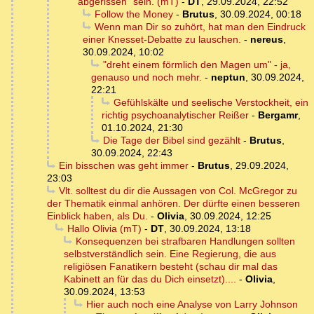
"abgerissen" sein. (mT)
-
DT
,
29.09.2024, 22:52
Follow the Money
-
Brutus
,
30.09.2024, 00:18
Wenn man Dir so zuhört, hat man den Eindruck
einer Knesset-Debatte zu lauschen.
-
nereus
,
30.09.2024, 10:02
"dreht einem förmlich den Magen um" - ja,
genauso und noch mehr.
-
neptun
,
30.09.2024,
22:21
Gefühlskälte und seelische Verstockheit, ein
richtig psychoanalytischer Reißer
-
Bergamr
,
01.10.2024, 21:30
Die Tage der Bibel sind gezählt
-
Brutus
,
30.09.2024, 22:43
Ein bisschen was geht immer
-
Brutus
,
29.09.2024,
23:03
Vlt. solltest du dir die Aussagen von Col. McGregor zu
der Thematik einmal anhören. Der dürfte einen besseren
Einblick haben, als Du.
-
Olivia
,
30.09.2024, 12:25
Hallo Olivia (mT)
-
DT
,
30.09.2024, 13:18
Konsequenzen bei strafbaren Handlungen sollten
selbstverständlich sein. Eine Regierung, die aus
religiösen Fanatikern besteht (schau dir mal das
Kabinett an für das du Dich einsetzt)....
-
Olivia
,
30.09.2024, 13:53
Hier auch noch eine Analyse von Larry Johnson