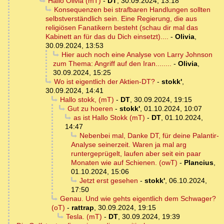
Hallo Olivia (mT)
-
DT
,
30.09.2024, 13:18
Konsequenzen bei strafbaren Handlungen sollten
selbstverständlich sein. Eine Regierung, die aus
religiösen Fanatikern besteht (schau dir mal das
Kabinett an für das du Dich einsetzt)....
-
Olivia
,
30.09.2024, 13:53
Hier auch noch eine Analyse von Larry Johnson
zum Thema: Angriff auf den Iran........
-
Olivia
,
30.09.2024, 15:25
Wo ist eigentlich der Aktien-DT?
-
stokk'
,
30.09.2024, 14:41
Hallo stokk, (mT)
-
DT
,
30.09.2024, 19:15
Gut zu hoeren
-
stokk'
,
01.10.2024, 10:07
as ist Hallo Stokk (mT)
-
DT
,
01.10.2024,
14:47
Nebenbei mal, Danke DT, für deine Palantir-
Analyse seinerzeit. Waren ja mal arg
runtergeprügelt, laufen aber seit ein paar
Monaten wie auf Schienen. (owT)
-
Plancius
,
01.10.2024, 15:06
Jetzt erst gesehen
-
stokk'
,
06.10.2024,
17:50
Genau. Und wie gehts eigentlich dem Schwager?
(oT)
-
rattrap
,
30.09.2024, 19:15
Tesla. (mT)
-
DT
,
30.09.2024, 19:39