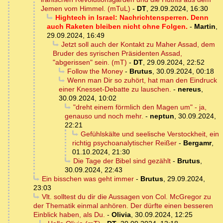
Jemen vom Himmel. (mTuL)
-
DT
,
29.09.2024, 16:30
Hightech in Israel: Nachrichtensperren. Denn
auch Raketen bleiben nicht ohne Folgen.
-
Martin
,
29.09.2024, 16:49
Jetzt soll auch der Kontakt zu Maher Assad, dem
Bruder des syrischen Präsidenten Assad,
"abgerissen" sein. (mT)
-
DT
,
29.09.2024, 22:52
Follow the Money
-
Brutus
,
30.09.2024, 00:18
Wenn man Dir so zuhört, hat man den Eindruck
einer Knesset-Debatte zu lauschen.
-
nereus
,
30.09.2024, 10:02
"dreht einem förmlich den Magen um" - ja,
genauso und noch mehr.
-
neptun
,
30.09.2024,
22:21
Gefühlskälte und seelische Verstockheit, ein
richtig psychoanalytischer Reißer
-
Bergamr
,
01.10.2024, 21:30
Die Tage der Bibel sind gezählt
-
Brutus
,
30.09.2024, 22:43
Ein bisschen was geht immer
-
Brutus
,
29.09.2024,
23:03
Vlt. solltest du dir die Aussagen von Col. McGregor zu
der Thematik einmal anhören. Der dürfte einen besseren
Einblick haben, als Du.
-
Olivia
,
30.09.2024, 12:25