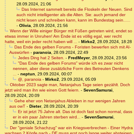
28.09.2024, 21:06
Das Internet sammelt bereits die Floskeln der Neuen. Sind
auch nicht intelligenter als die Alten. Sie: auch jemand der
nicht lesen und schreiben kann, kann im Bundestag sein......
-
Olivia
,
28.09.2024, 21:56
Wenn der Wille einiger Bürger mit Füßen getreten wird, endet so
etwas immer in Unruhen! Am Ende ist es völlig egal, wer recht
hatte, weil ein jeder recht haben will ...
-
Mirko2
,
28.09.2024, 18:28
Das Ende des gelben Forums - Foristen bewerfen sich mit AI-
Auswürfen
-
paranoia
,
28.09.2024, 22:49
Jedes Ding hat 2 Seiten.
-
FredMeyer
,
28.09.2024, 23:56
"Das Ende des gelben Forums" würde ich es zwar nicht
nennen, aber diese zusätzliche Form des Betreuten Denkens
...
-
neptun
,
29.09.2024, 00:07
@, paranoia
-
Mirko2
,
29.09.2024, 05:09
Oktober 2023 sagte man, Netanjahus Tage seien gezählt. Doch
jetzt wird man ihn wie einen Gott feiern.
-
SevenSamurai
,
28.09.2024, 20:09
Gehe eher von Netanjahus Ableben in nur wenigen Jahren
aus owT
-
Dieter
,
28.09.2024, 20:39
Er ist jetzt 75 Jahre alt. Das ist doch fast schon normal, dass
er in ein paar Jahren sterben wird...
-
SevenSamurai
,
28.09.2024, 21:22
Der "geniale Schachzug" war ein Kriegsverbrechen - Einer Hydra
wachsen 2 Köpfe nach - DE muss erst noch lange weiter absteigen,