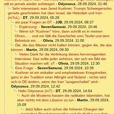
will es jemals wieder aufsteigen
-
Odysseus
,
28.09.2024, 21:46
Sehr interessant, was Jared Kushner, Trumps Schwiegersohn,
gerade geschrieben hat über Israel, die Hisbollah und Iran:
(mTuL)
-
DT
,
29.09.2024, 05:28
ein paar Fragen an DT
-
JJB
,
29.09.2024, 08:27
Ergänzung:
-
SevenSamurai
,
29.09.2024, 10:46
Wenn ich "Kushner" höre, dann schrillt es in meinen
Ohren...... und mir fällt die Geschichte vom Teufel und dem
Belzebub ein....
-
Olivia
,
29.09.2024, 11:00
Die, die das Wasser nicht halten können, gegen die, die das
können
-
Martin
,
29.09.2024, 09:30
Vielen Dank für die Verlinkung dieses hervorragenden
Interviews. Das sollte jeder anhören, der sich ein Bild der
Situation machen will. oT
-
Olivia
,
29.09.2024, 12:30
Eine Frage:
-
SevenSamurai
,
29.09.2024, 10:39
Kushner ist ein eiskalter und emphatieloser Kriegstreiber,
ganz in der Tradition einer Albright und Nuland - nichts wird
sich in DE ändern, wenn der Iran "ausgeschaltet" wird
-
Odysseus
,
29.09.2024, 12:42
Hallo Odysseus (mT)
-
DT
,
29.09.2024, 14:54
Auch die Moslems hassen die radikalen Islamisten, hat
aber nichts mit dem Libanon zu tun
-
Martin
,
29.09.2024,
15:09
Jetzt fallen auch schon die höheren Chargen der
iranischen Revolutionsgarden und die Huthis aus dem