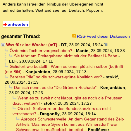
Anders kann Israel den Nimbus der Überlegenen nicht
aufrechterhalten. Wait and see, auf Deutsch: Popcorn.
antworten
gesamter Thread:
RSS-Feed dieser Diskussion
Was für eine Woche: (mT)
-
DT
,
28.09.2024, 15:24
Özdemirs Tochter vorgeschoben?
-
Martin
,
28.09.2024, 16:33
Sie fährt am Freitagabend nicht mit der Berliner U-Bahn
-
LLF
,
28.09.2024, 17:11
Geliefert wie bestellt - Wenn es einen plötzlich selber (be)trifft
(nur Bild)
-
Konjunktion
,
28.09.2024, 17:13
Bereiten "die" so die schwarz-grüne Koalition vor?
-
stokk'
,
28.09.2024, 17:19
Danisch nennt es die "Die Grünen-Rochade"
-
Konjunktion
,
28.09.2024, 17:23
Wenn es zu zweit nicht klappt, gibt es noch die Preussen
dazu, wetten?!
-
stokk'
,
28.09.2024, 17:27
Ob sich Stellvertreter des Bundeskanzlers da nicht
verschaetzt?
-
Dragonfly
,
28.09.2024, 18:14
Apropos Schwesterwelle: An dem Gegenstand des Zeit-
Artikels "Das neue Syrien kommt aus Wilmersdorf" war
Schwesterwelle maßgeblich beteiligt.
-
FredMeyer
,