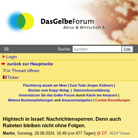
Suche:
Los
Login
zurück zur Hauptseite
in Thread öffnen
Ticker
Fluchtburg autark am Meer
|
Zum Tode Jürgen Küßners
|
Bücher vom Kopp-Verlag |
Datenschutzerklärung
Unterstützen Sie das Gelbe Forum
durch
Käufe bei Amazon
! |
Weitere Buchempfehlungen
und
Amazonnavigation
|
Cookie-Einstellungen
Hightech in Israel: Nachrichtensperren. Denn auch
Raketen bleiben nicht ohne Folgen.
Martin
,
Sonntag, 29.09.2024, 16:49
(vor 677 Tagen)
@ DT
4624 Views