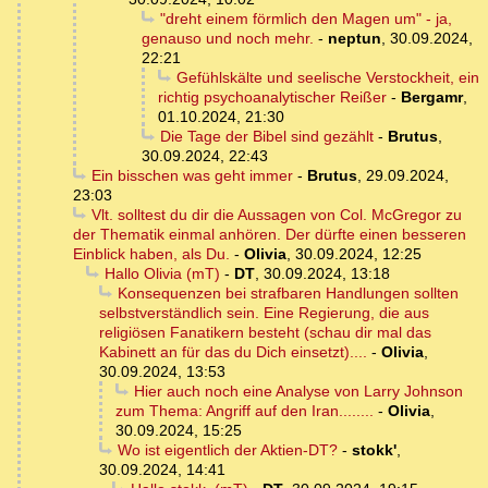
"dreht einem förmlich den Magen um" - ja,
genauso und noch mehr.
-
neptun
,
30.09.2024,
22:21
Gefühlskälte und seelische Verstockheit, ein
richtig psychoanalytischer Reißer
-
Bergamr
,
01.10.2024, 21:30
Die Tage der Bibel sind gezählt
-
Brutus
,
30.09.2024, 22:43
Ein bisschen was geht immer
-
Brutus
,
29.09.2024,
23:03
Vlt. solltest du dir die Aussagen von Col. McGregor zu
der Thematik einmal anhören. Der dürfte einen besseren
Einblick haben, als Du.
-
Olivia
,
30.09.2024, 12:25
Hallo Olivia (mT)
-
DT
,
30.09.2024, 13:18
Konsequenzen bei strafbaren Handlungen sollten
selbstverständlich sein. Eine Regierung, die aus
religiösen Fanatikern besteht (schau dir mal das
Kabinett an für das du Dich einsetzt)....
-
Olivia
,
30.09.2024, 13:53
Hier auch noch eine Analyse von Larry Johnson
zum Thema: Angriff auf den Iran........
-
Olivia
,
30.09.2024, 15:25
Wo ist eigentlich der Aktien-DT?
-
stokk'
,
30.09.2024, 14:41