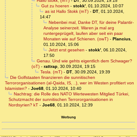
Hallo stokk, (mT)
-
DT
,
30.09.2024, 19:15
Gut zu hoeren
-
stokk'
,
01.10.2024, 10:07
as ist Hallo Stokk (mT)
-
DT
,
01.10.2024,
14:47
Nebenbei mal, Danke DT, für deine Palantir-
Analyse seinerzeit. Waren ja mal arg
runtergeprügelt, laufen aber seit ein paar
Monaten wie auf Schienen. (owT)
-
Plancius
,
01.10.2024, 15:06
Jetzt erst gesehen
-
stokk'
,
06.10.2024,
17:50
Genau. Und wie gehts eigentlich dem Schwager?
(oT)
-
rattrap
,
30.09.2024, 19:15
Tesla. (mT)
-
DT
,
30.09.2024, 19:39
Die Golfstaaten finanzieren die sunnitischen
Terrororganisationen (al-Qaida, IS, ..), wer im Westen profitiert von
Islamisten?
-
Joe68
,
01.10.2024, 10:40
Nachtrag: die Rolle des NATO Wertewesten Mitglied Türkei,
Schutzmacht der sunnitischen Terrororganisationen in
Nordsyrien? kT
-
Joe68
,
01.10.2024, 12:39
Werbung