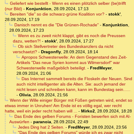
Geliefert wie bestellt - Wenn es einen plötzlich selber (be)trifft
(nur Bild)
-
Konjunktion
,
28.09.2024, 17:13
Bereiten "die" so die schwarz-grüne Koalition vor?
-
stokk'
,
28.09.2024, 17:19
Danisch nennt es die "Die Grünen-Rochade"
-
Konjunktion
,
28.09.2024, 17:23
Wenn es zu zweit nicht klappt, gibt es noch die Preussen
dazu, wetten?!
-
stokk'
,
28.09.2024, 17:27
Ob sich Stellvertreter des Bundeskanzlers da nicht
verschaetzt?
-
Dragonfly
,
28.09.2024, 18:14
Apropos Schwesterwelle: An dem Gegenstand des Zeit-
Artikels "Das neue Syrien kommt aus Wilmersdorf" war
Schwesterwelle maßgeblich beteiligt.
-
FredMeyer
,
28.09.2024, 21:06
Das Internet sammelt bereits die Floskeln der Neuen. Sind
auch nicht intelligenter als die Alten. Sie: auch jemand der
nicht lesen und schreiben kann, kann im Bundestag sein......
-
Olivia
,
28.09.2024, 21:56
Wenn der Wille einiger Bürger mit Füßen getreten wird, endet so
etwas immer in Unruhen! Am Ende ist es völlig egal, wer recht
hatte, weil ein jeder recht haben will ...
-
Mirko2
,
28.09.2024, 18:28
Das Ende des gelben Forums - Foristen bewerfen sich mit AI-
Auswürfen
-
paranoia
,
28.09.2024, 22:49
Jedes Ding hat 2 Seiten.
-
FredMeyer
,
28.09.2024, 23:56
"Das Ende des gelben Forums" würde ich es zwar nicht