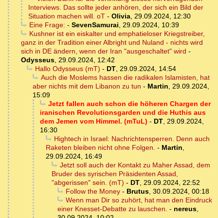
Interviews. Das sollte jeder anhören, der sich ein Bild der
Situation machen will. oT
-
Olivia
,
29.09.2024, 12:30
Eine Frage:
-
SevenSamurai
,
29.09.2024, 10:39
Kushner ist ein eiskalter und emphatieloser Kriegstreiber,
ganz in der Tradition einer Albright und Nuland - nichts wird
sich in DE ändern, wenn der Iran "ausgeschaltet" wird
-
Odysseus
,
29.09.2024, 12:42
Hallo Odysseus (mT)
-
DT
,
29.09.2024, 14:54
Auch die Moslems hassen die radikalen Islamisten, hat
aber nichts mit dem Libanon zu tun
-
Martin
,
29.09.2024,
15:09
Jetzt fallen auch schon die höheren Chargen der
iranischen Revolutionsgarden und die Huthis aus
dem Jemen vom Himmel. (mTuL)
-
DT
,
29.09.2024,
16:30
Hightech in Israel: Nachrichtensperren. Denn auch
Raketen bleiben nicht ohne Folgen.
-
Martin
,
29.09.2024, 16:49
Jetzt soll auch der Kontakt zu Maher Assad, dem
Bruder des syrischen Präsidenten Assad,
"abgerissen" sein. (mT)
-
DT
,
29.09.2024, 22:52
Follow the Money
-
Brutus
,
30.09.2024, 00:18
Wenn man Dir so zuhört, hat man den Eindruck
einer Knesset-Debatte zu lauschen.
-
nereus
,
30.09.2024, 10:02