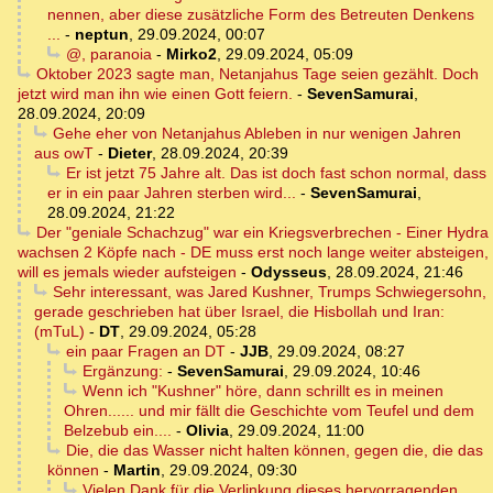
nennen, aber diese zusätzliche Form des Betreuten Denkens
...
-
neptun
,
29.09.2024, 00:07
@, paranoia
-
Mirko2
,
29.09.2024, 05:09
Oktober 2023 sagte man, Netanjahus Tage seien gezählt. Doch
jetzt wird man ihn wie einen Gott feiern.
-
SevenSamurai
,
28.09.2024, 20:09
Gehe eher von Netanjahus Ableben in nur wenigen Jahren
aus owT
-
Dieter
,
28.09.2024, 20:39
Er ist jetzt 75 Jahre alt. Das ist doch fast schon normal, dass
er in ein paar Jahren sterben wird...
-
SevenSamurai
,
28.09.2024, 21:22
Der "geniale Schachzug" war ein Kriegsverbrechen - Einer Hydra
wachsen 2 Köpfe nach - DE muss erst noch lange weiter absteigen,
will es jemals wieder aufsteigen
-
Odysseus
,
28.09.2024, 21:46
Sehr interessant, was Jared Kushner, Trumps Schwiegersohn,
gerade geschrieben hat über Israel, die Hisbollah und Iran:
(mTuL)
-
DT
,
29.09.2024, 05:28
ein paar Fragen an DT
-
JJB
,
29.09.2024, 08:27
Ergänzung:
-
SevenSamurai
,
29.09.2024, 10:46
Wenn ich "Kushner" höre, dann schrillt es in meinen
Ohren...... und mir fällt die Geschichte vom Teufel und dem
Belzebub ein....
-
Olivia
,
29.09.2024, 11:00
Die, die das Wasser nicht halten können, gegen die, die das
können
-
Martin
,
29.09.2024, 09:30
Vielen Dank für die Verlinkung dieses hervorragenden