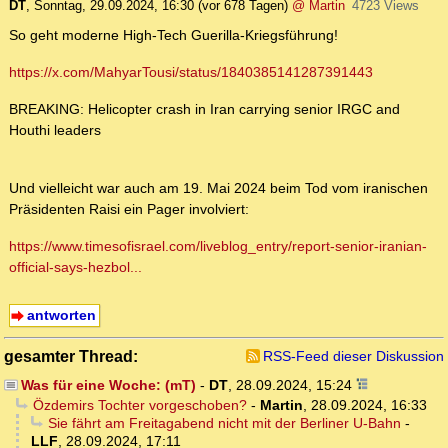
DT
,
Sonntag, 29.09.2024, 16:30
(vor 678 Tagen)
@ Martin
4723 Views
So geht moderne High-Tech Guerilla-Kriegsführung!
https://x.com/MahyarTousi/status/1840385141287391443
BREAKING: Helicopter crash in Iran carrying senior IRGC and
Houthi leaders
Und vielleicht war auch am 19. Mai 2024 beim Tod vom iranischen
Präsidenten Raisi ein Pager involviert:
https://www.timesofisrael.com/liveblog_entry/report-senior-iranian-
official-says-hezbol...
antworten
gesamter Thread:
RSS-Feed dieser Diskussion
Was für eine Woche: (mT)
-
DT
,
28.09.2024, 15:24
Özdemirs Tochter vorgeschoben?
-
Martin
,
28.09.2024, 16:33
Sie fährt am Freitagabend nicht mit der Berliner U-Bahn
-
LLF
,
28.09.2024, 17:11