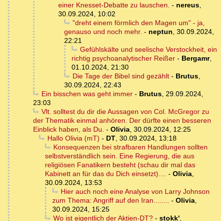
einer Knesset-Debatte zu lauschen.
-
nereus
,
30.09.2024, 10:02
"dreht einem förmlich den Magen um" - ja,
genauso und noch mehr.
-
neptun
,
30.09.2024,
22:21
Gefühlskälte und seelische Verstockheit, ein
richtig psychoanalytischer Reißer
-
Bergamr
,
01.10.2024, 21:30
Die Tage der Bibel sind gezählt
-
Brutus
,
30.09.2024, 22:43
Ein bisschen was geht immer
-
Brutus
,
29.09.2024,
23:03
Vlt. solltest du dir die Aussagen von Col. McGregor zu
der Thematik einmal anhören. Der dürfte einen besseren
Einblick haben, als Du.
-
Olivia
,
30.09.2024, 12:25
Hallo Olivia (mT)
-
DT
,
30.09.2024, 13:18
Konsequenzen bei strafbaren Handlungen sollten
selbstverständlich sein. Eine Regierung, die aus
religiösen Fanatikern besteht (schau dir mal das
Kabinett an für das du Dich einsetzt)....
-
Olivia
,
30.09.2024, 13:53
Hier auch noch eine Analyse von Larry Johnson
zum Thema: Angriff auf den Iran........
-
Olivia
,
30.09.2024, 15:25
Wo ist eigentlich der Aktien-DT?
-
stokk'
,