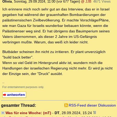
Olivia
,
Sonntag, 29.09.2024, 11:00
(vor 677 Tagen)
@ JJB
4671 Views
Ich erinnere mich noch sehr gut an das Interview, das er in Israel
gegeben hat während der grauenhaften Bombardierungen der
palästinensischen Zivilbevölkerung. Er machte Vorschläge/Pläne,
wie man Gaza für Israelis wunderbar bebauen könnte, wenn die
Palästinenser weg sind. Er hat übrigens das Bauimperium seines
Vaters übernommen, als dieser 2 Jahre im US-Gefängnis
verbringen mußte. Warum, das weiß ich leider nicht.
Blutbäder scheinen ihn nicht zu irritieren. Er plant unverzüglich
"build back better".
Wenn so viel Geld im Hintergrund aktiv ist, wundern mich die
Handlungen der israelischen Regierung nicht mehr. Er wird ja nicht
der Einzige sein, der "Druck" ausübt.
--
For entertainment purposes only.
antworten
gesamter Thread:
RSS-Feed dieser Diskussion
Was für eine Woche: (mT)
-
DT
,
28.09.2024, 15:24