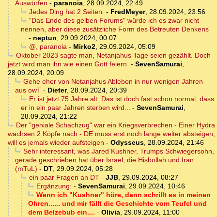
Auswürfen
-
paranoia
,
28.09.2024, 22:49
Jedes Ding hat 2 Seiten.
-
FredMeyer
,
28.09.2024, 23:56
"Das Ende des gelben Forums" würde ich es zwar nicht
nennen, aber diese zusätzliche Form des Betreuten Denkens
...
-
neptun
,
29.09.2024, 00:07
@, paranoia
-
Mirko2
,
29.09.2024, 05:09
Oktober 2023 sagte man, Netanjahus Tage seien gezählt. Doch
jetzt wird man ihn wie einen Gott feiern.
-
SevenSamurai
,
28.09.2024, 20:09
Gehe eher von Netanjahus Ableben in nur wenigen Jahren
aus owT
-
Dieter
,
28.09.2024, 20:39
Er ist jetzt 75 Jahre alt. Das ist doch fast schon normal, dass
er in ein paar Jahren sterben wird...
-
SevenSamurai
,
28.09.2024, 21:22
Der "geniale Schachzug" war ein Kriegsverbrechen - Einer Hydra
wachsen 2 Köpfe nach - DE muss erst noch lange weiter absteigen,
will es jemals wieder aufsteigen
-
Odysseus
,
28.09.2024, 21:46
Sehr interessant, was Jared Kushner, Trumps Schwiegersohn,
gerade geschrieben hat über Israel, die Hisbollah und Iran:
(mTuL)
-
DT
,
29.09.2024, 05:28
ein paar Fragen an DT
-
JJB
,
29.09.2024, 08:27
Ergänzung:
-
SevenSamurai
,
29.09.2024, 10:46
Wenn ich "Kushner" höre, dann schrillt es in meinen
Ohren...... und mir fällt die Geschichte vom Teufel und
dem Belzebub ein....
-
Olivia
,
29.09.2024, 11:00