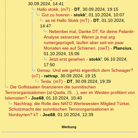
30.09.2024, 14:41
Hallo stokk, (mT)
-
DT
,
30.09.2024, 19:15
Gut zu hoeren
-
stokk'
,
01.10.2024, 10:07
as ist Hallo Stokk (mT)
-
DT
,
01.10.2024,
14:47
Nebenbei mal, Danke DT, für deine Palantir-
Analyse seinerzeit. Waren ja mal arg
runtergeprügelt, laufen aber seit ein paar
Monaten wie auf Schienen. (owT)
-
Plancius
,
01.10.2024, 15:06
Jetzt erst gesehen
-
stokk'
,
06.10.2024,
17:50
Genau. Und wie gehts eigentlich dem Schwager?
(oT)
-
rattrap
,
30.09.2024, 19:15
Tesla. (mT)
-
DT
,
30.09.2024, 19:39
Die Golfstaaten finanzieren die sunnitischen
Terrororganisationen (al-Qaida, IS, ..), wer im Westen profitiert von
Islamisten?
-
Joe68
,
01.10.2024, 10:40
Nachtrag: die Rolle des NATO Wertewesten Mitglied Türkei,
Schutzmacht der sunnitischen Terrororganisationen in
Nordsyrien? kT
-
Joe68
,
01.10.2024, 12:39
Werbung