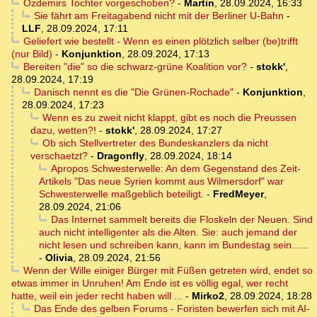
Özdemirs Tochter vorgeschoben?
-
Martin
,
28.09.2024, 16:33
Sie fährt am Freitagabend nicht mit der Berliner U-Bahn
-
LLF
,
28.09.2024, 17:11
Geliefert wie bestellt - Wenn es einen plötzlich selber (be)trifft
(nur Bild)
-
Konjunktion
,
28.09.2024, 17:13
Bereiten "die" so die schwarz-grüne Koalition vor?
-
stokk'
,
28.09.2024, 17:19
Danisch nennt es die "Die Grünen-Rochade"
-
Konjunktion
,
28.09.2024, 17:23
Wenn es zu zweit nicht klappt, gibt es noch die Preussen
dazu, wetten?!
-
stokk'
,
28.09.2024, 17:27
Ob sich Stellvertreter des Bundeskanzlers da nicht
verschaetzt?
-
Dragonfly
,
28.09.2024, 18:14
Apropos Schwesterwelle: An dem Gegenstand des Zeit-
Artikels "Das neue Syrien kommt aus Wilmersdorf" war
Schwesterwelle maßgeblich beteiligt.
-
FredMeyer
,
28.09.2024, 21:06
Das Internet sammelt bereits die Floskeln der Neuen. Sind
auch nicht intelligenter als die Alten. Sie: auch jemand der
nicht lesen und schreiben kann, kann im Bundestag sein......
-
Olivia
,
28.09.2024, 21:56
Wenn der Wille einiger Bürger mit Füßen getreten wird, endet so
etwas immer in Unruhen! Am Ende ist es völlig egal, wer recht
hatte, weil ein jeder recht haben will ...
-
Mirko2
,
28.09.2024, 18:28
Das Ende des gelben Forums - Foristen bewerfen sich mit AI-