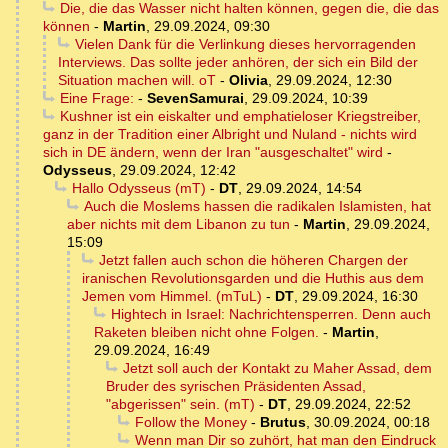
Die, die das Wasser nicht halten können, gegen die, die das
können
-
Martin
,
29.09.2024, 09:30
Vielen Dank für die Verlinkung dieses hervorragenden
Interviews. Das sollte jeder anhören, der sich ein Bild der
Situation machen will. oT
-
Olivia
,
29.09.2024, 12:30
Eine Frage:
-
SevenSamurai
,
29.09.2024, 10:39
Kushner ist ein eiskalter und emphatieloser Kriegstreiber,
ganz in der Tradition einer Albright und Nuland - nichts wird
sich in DE ändern, wenn der Iran "ausgeschaltet" wird
-
Odysseus
,
29.09.2024, 12:42
Hallo Odysseus (mT)
-
DT
,
29.09.2024, 14:54
Auch die Moslems hassen die radikalen Islamisten, hat
aber nichts mit dem Libanon zu tun
-
Martin
,
29.09.2024,
15:09
Jetzt fallen auch schon die höheren Chargen der
iranischen Revolutionsgarden und die Huthis aus dem
Jemen vom Himmel. (mTuL)
-
DT
,
29.09.2024, 16:30
Hightech in Israel: Nachrichtensperren. Denn auch
Raketen bleiben nicht ohne Folgen.
-
Martin
,
29.09.2024, 16:49
Jetzt soll auch der Kontakt zu Maher Assad, dem
Bruder des syrischen Präsidenten Assad,
"abgerissen" sein. (mT)
-
DT
,
29.09.2024, 22:52
Follow the Money
-
Brutus
,
30.09.2024, 00:18
Wenn man Dir so zuhört, hat man den Eindruck