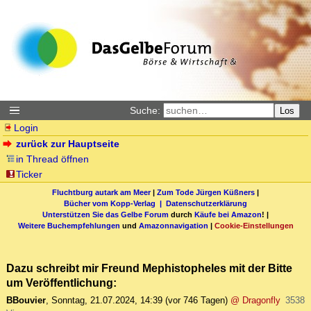
Suche:
Los
Login
zurück zur Hauptseite
in Thread öffnen
Ticker
Fluchtburg autark am Meer
|
Zum Tode Jürgen Küßners
|
Bücher vom Kopp-Verlag |
Datenschutzerklärung
Unterstützen Sie das Gelbe Forum
durch
Käufe bei Amazon
! |
Weitere Buchempfehlungen
und
Amazonnavigation
|
Cookie-Einstellungen
Dazu schreibt mir Freund Mephistopheles mit der Bitte
um Veröffentlichung:
BBouvier
,
Sonntag, 21.07.2024, 14:39
(vor 746 Tagen)
@ Dragonfly
3538