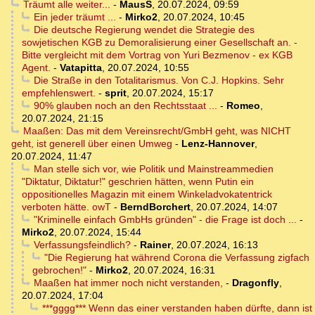
Träumt alle weiter...
-
MausS
,
20.07.2024, 09:59
Ein jeder träumt ...
-
Mirko2
,
20.07.2024, 10:45
Die deutsche Regierung wendet die Strategie des
sowjetischen KGB zu Demoralisierung einer Gesellschaft an. -
Bitte vergleicht mit dem Vortrag von Yuri Bezmenov - ex KGB
Agent.
-
Vatapitta
,
20.07.2024, 10:55
Die Straße in den Totalitarismus. Von C.J. Hopkins. Sehr
empfehlenswert.
-
sprit
,
20.07.2024, 15:17
90% glauben noch an den Rechtsstaat ...
-
Romeo
,
20.07.2024, 21:15
Maaßen: Das mit dem Vereinsrecht/GmbH geht, was NICHT
geht, ist generell über einen Umweg
-
Lenz-Hannover
,
20.07.2024, 11:47
Man stelle sich vor, wie Politik und Mainstreammedien
"Diktatur, Diktatur!" geschrien hätten, wenn Putin ein
oppositionelles Magazin mit einem Winkeladvokatentrick
verboten hätte. owT
-
BerndBorchert
,
20.07.2024, 14:07
"Kriminelle einfach GmbHs gründen" - die Frage ist doch ...
-
Mirko2
,
20.07.2024, 15:44
Verfassungsfeindlich?
-
Rainer
,
20.07.2024, 16:13
"Die Regierung hat während Corona die Verfassung zigfach
gebrochen!"
-
Mirko2
,
20.07.2024, 16:31
Maaßen hat immer noch nicht verstanden,
-
Dragonfly
,
20.07.2024, 17:04
***gggg*** Wenn das einer verstanden haben dürfte, dann ist