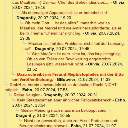
das Maaßen. :-) Der war Chef des Geheimdienstes....
-
Olivia
,
20.07.2024, 19:16
Als ehemaliger Apparatschik ist er betriebsblind.
-
Dragonfly
,
20.07.2024, 19:20
Oh mein Gott.... ist das alles? Immerhin war es
Maaßen, der Merkel und die Amis herausforderte, als er
beim Thema "Chemnitz" nicht log.
-
Olivia
,
20.07.2024,
19:35
Maaßen ist Teil des Problems, nicht Teil der Loesung.
owT
-
Dragonfly
,
20.07.2024, 19:45
Was Maaßen ist oder nicht ist, das ist gleichgültig.
Ob es von Teilen der Bevölkerung angestrebte
Lösungen gibt, wissen wir nicht.
-
Olivia
,
20.07.2024,
21:52
Dazu schreibt mir Freund Mephistopheles mit der Bitte
um Veröffentlichung:
-
BBouvier
,
21.07.2024, 14:39
GmbH zu Verein umwandeln ist im deutschen Recht NICHT
möglich
-
Echo
,
20.07.2024, 17:53
Reine Neugier
-
Dragonfly
,
20.07.2024, 20:31
Kein Staatsexamen aber ähnlicher Tätigkeitsbereich
-
Echo
,
20.07.2024, 23:54
Meiner Meinung nach muss man bekloppt sein...
-
Dragonfly
,
21.07.2024, 10:55
Nicht nur gewerblich, auch zur Asset Protection und
Steueroptimierung sinnvoll
-
Echo
,
21.07.2024, 11:07