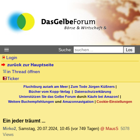
Suche:
Los
Login
zurück zur Hauptseite
in Thread öffnen
Ticker
Fluchtburg autark am Meer
|
Zum Tode Jürgen Küßners
|
Bücher vom Kopp-Verlag |
Datenschutzerklärung
Unterstützen Sie das Gelbe Forum
durch
Käufe bei Amazon
! |
Weitere Buchempfehlungen
und
Amazonnavigation
|
Cookie-Einstellungen
Ein jeder träumt ...
Mirko2
,
Samstag, 20.07.2024, 10:45
(vor 749 Tagen)
@ MausS
5078
Views