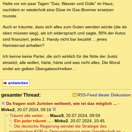
Hatte vor ein paar Tagen "Gas, Wasser und Gülle" im Haus,
nachdem er wiederholt eine Düse im Gas-Brenner ersetzen
musste.
Auch er träumte, dass sich alles zum Guten wenden würde (die da
oben müssen weg), als ich widersprach und sagte, 90% der Autos
sind finanziert, jedes 2. Handy nicht bar bezahlt ... jenes
Hamsterrad anhalten?
Ich kenne keine Partei, die sich wirklich für die Nöte der Justiz
einsetzt, alle wollen, härte, härte und was nicht alles. Die Moral
endet am gelben Übergabeschreiben ...
antworten
gesamter Thread:
RSS-Feed dieser Diskussion
Da fragen sich Juristen weltweit, wie ist das möglich ...
-
Mirko2
,
20.07.2024, 09:16
Träumt alle weiter...
-
MausS
,
20.07.2024, 09:59
Ein jeder träumt ...
-
Mirko2
,
20.07.2024, 10:45
Die deutsche Regierung wendet die Strategie des
sowjetischen KGB zu Demoralisierung einer Gesellschaft an. -