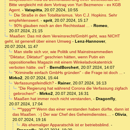
Bitte vergleicht mit dem Vortrag von Yuri Bezmenov - ex KGB
Agent.
-
Vatapitta
,
20.07.2024, 10:55
Die Straße in den Totalitarismus. Von C.J. Hopkins. Sehr
empfehlenswert.
-
sprit
,
20.07.2024, 15:17
90% glauben noch an den Rechtsstaat ...
-
Romeo
,
20.07.2024, 21:15
Maaßen: Das mit dem Vereinsrecht/GmbH geht, was NICHT
geht, ist generell über einen Umweg
-
Lenz-Hannover
,
20.07.2024, 11:47
Man stelle sich vor, wie Politik und Mainstreammedien
"Diktatur, Diktatur!" geschrien hätten, wenn Putin ein
oppositionelles Magazin mit einem Winkeladvokatentrick
verboten hätte. owT
-
BerndBorchert
,
20.07.2024, 14:07
"Kriminelle einfach GmbHs gründen" - die Frage ist doch ...
-
Mirko2
,
20.07.2024, 15:44
Verfassungsfeindlich?
-
Rainer
,
20.07.2024, 16:13
"Die Regierung hat während Corona die Verfassung zigfach
gebrochen!"
-
Mirko2
,
20.07.2024, 16:31
Maaßen hat immer noch nicht verstanden,
-
Dragonfly
,
20.07.2024, 17:04
***gggg*** Wenn das einer verstanden haben dürfte, dann ist
das Maaßen. :-) Der war Chef des Geheimdienstes....
-
Olivia
,
20.07.2024, 19:16
Als ehemaliger Apparatschik ist er betriebsblind.
-