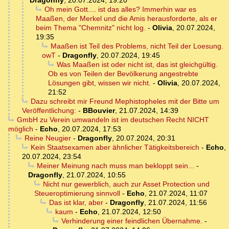
Dragonfly
,
20.07.2024, 19:20
Oh mein Gott.... ist das alles? Immerhin war es
Maaßen, der Merkel und die Amis herausforderte, als er
beim Thema "Chemnitz" nicht log.
-
Olivia
,
20.07.2024,
19:35
Maaßen ist Teil des Problems, nicht Teil der Loesung.
owT
-
Dragonfly
,
20.07.2024, 19:45
Was Maaßen ist oder nicht ist, das ist gleichgültig.
Ob es von Teilen der Bevölkerung angestrebte
Lösungen gibt, wissen wir nicht.
-
Olivia
,
20.07.2024,
21:52
Dazu schreibt mir Freund Mephistopheles mit der Bitte um
Veröffentlichung:
-
BBouvier
,
21.07.2024, 14:39
GmbH zu Verein umwandeln ist im deutschen Recht NICHT
möglich
-
Echo
,
20.07.2024, 17:53
Reine Neugier
-
Dragonfly
,
20.07.2024, 20:31
Kein Staatsexamen aber ähnlicher Tätigkeitsbereich
-
Echo
,
20.07.2024, 23:54
Meiner Meinung nach muss man bekloppt sein...
-
Dragonfly
,
21.07.2024, 10:55
Nicht nur gewerblich, auch zur Asset Protection und
Steueroptimierung sinnvoll
-
Echo
,
21.07.2024, 11:07
Das ist klar, aber
-
Dragonfly
,
21.07.2024, 11:56
kaum
-
Echo
,
21.07.2024, 12:50
Verhinderung einer feindlichen Übernahme.
-