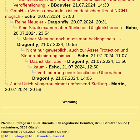
Veröffentlichung:
-
BBouvier
,
21.07.2024, 14:39
GmbH zu Verein umwandeln ist im deutschen Recht NICHT
möglich
-
Echo
,
20.07.2024, 17:53
Reine Neugier
-
Dragonfly
,
20.07.2024, 20:31
Kein Staatsexamen aber ähnlicher Tätigkeitsbereich
-
Echo
,
20.07.2024, 23:54
Meiner Meinung nach muss man bekloppt sein...
-
Dragonfly
,
21.07.2024, 10:55
Nicht nur gewerblich, auch zur Asset Protection und
Steueroptimierung sinnvoll
-
Echo
,
21.07.2024, 11:07
Das ist klar, aber
-
Dragonfly
,
21.07.2024, 11:56
kaum
-
Echo
,
21.07.2024, 12:50
Verhinderung einer feindlichen Übernahme.
-
Dragonfly
,
21.07.2024, 14:06
Jurist Ulrich Vosgerau nimmt umfassend Stellung
-
Martin
,
20.07.2024, 20:58
Werbung
257353 Einträge in 18360 Threads, 975 registrierte Benutzer, 3260 Benutzer online (1
registrierte, 3259 Gäste)
Forumszeit: 07.08.2026, 03:04 (Europe/Berlin)
RSS Einträge
RSS Threads
Kontakt