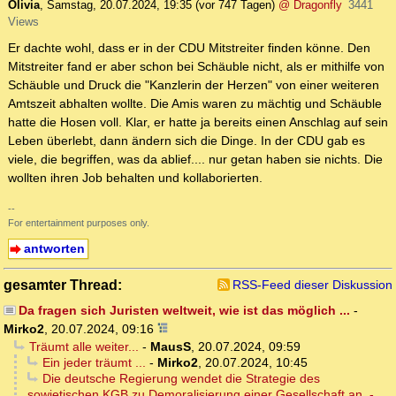
Olivia
,
Samstag, 20.07.2024, 19:35
(vor 747 Tagen)
@ Dragonfly
3441
Views
Er dachte wohl, dass er in der CDU Mitstreiter finden könne. Den
Mitstreiter fand er aber schon bei Schäuble nicht, als er mithilfe von
Schäuble und Druck die "Kanzlerin der Herzen" von einer weiteren
Amtszeit abhalten wollte. Die Amis waren zu mächtig und Schäuble
hatte die Hosen voll. Klar, er hatte ja bereits einen Anschlag auf sein
Leben überlebt, dann ändern sich die Dinge. In der CDU gab es
viele, die begriffen, was da ablief.... nur getan haben sie nichts. Die
wollten ihren Job behalten und kollaborierten.
--
For entertainment purposes only.
antworten
gesamter Thread:
RSS-Feed dieser Diskussion
Da fragen sich Juristen weltweit, wie ist das möglich ...
-
Mirko2
,
20.07.2024, 09:16
Träumt alle weiter...
-
MausS
,
20.07.2024, 09:59
Ein jeder träumt ...
-
Mirko2
,
20.07.2024, 10:45
Die deutsche Regierung wendet die Strategie des
sowjetischen KGB zu Demoralisierung einer Gesellschaft an. -