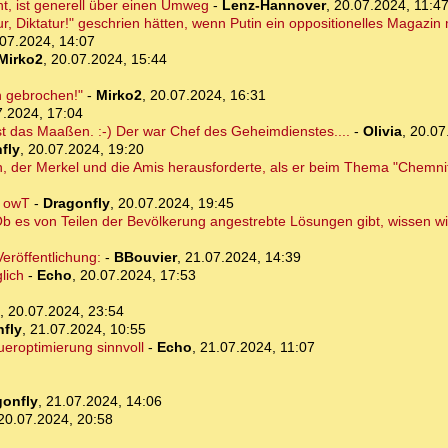
, ist generell über einen Umweg
-
Lenz-Hannover
,
20.07.2024, 11:4
ur, Diktatur!" geschrien hätten, wenn Putin ein oppositionelles Magazin
07.2024, 14:07
Mirko2
,
20.07.2024, 15:44
h gebrochen!"
-
Mirko2
,
20.07.2024, 16:31
7.2024, 17:04
st das Maaßen. :-) Der war Chef des Geheimdienstes....
-
Olivia
,
20.07
fly
,
20.07.2024, 19:20
, der Merkel und die Amis herausforderte, als er beim Thema "Chemnitz
. owT
-
Dragonfly
,
20.07.2024, 19:45
 Ob es von Teilen der Bevölkerung angestrebte Lösungen gibt, wissen wir
eröffentlichung:
-
BBouvier
,
21.07.2024, 14:39
lich
-
Echo
,
20.07.2024, 17:53
,
20.07.2024, 23:54
fly
,
21.07.2024, 10:55
ueroptimierung sinnvoll
-
Echo
,
21.07.2024, 11:07
gonfly
,
21.07.2024, 14:06
20.07.2024, 20:58