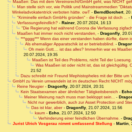
Maaßen: Das mit dem Vereinsrecht/GmbH geht, was NICHT geht
Man stelle sich vor, wie Politik und Mainstreammedien "Diktat
Winkeladvokatentrick verboten hätte. owT
-
BerndBorchert
,
20.
"Kriminelle einfach GmbHs gründen" - die Frage ist doch ...
-
Verfassungsfeindlich?
-
Rainer
,
20.07.2024, 16:13
"Die Regierung hat während Corona die Verfassung zigfac
Maaßen hat immer noch nicht verstanden,
-
Dragonfly
,
20.0
***gggg*** Wenn das einer verstanden haben dürfte, dann i
Als ehemaliger Apparatschik ist er betriebsblind.
-
Dragon
Oh mein Gott.... ist das alles? Immerhin war es Maaßen
20.07.2024, 19:35
Maaßen ist Teil des Problems, nicht Teil der Loesung
Was Maaßen ist oder nicht ist, das ist gleichgültig.
21:52
Dazu schreibt mir Freund Mephistopheles mit der Bitte um V
GmbH zu Verein umwandeln ist im deutschen Recht NICHT mög
Reine Neugier
-
Dragonfly
,
20.07.2024, 20:31
Kein Staatsexamen aber ähnlicher Tätigkeitsbereich
-
Echo
Meiner Meinung nach muss man bekloppt sein...
-
Dragon
Nicht nur gewerblich, auch zur Asset Protection und Ste
Das ist klar, aber
-
Dragonfly
,
21.07.2024, 11:56
kaum
-
Echo
,
21.07.2024, 12:50
Verhinderung einer feindlichen Übernahme.
-
Dra
Jurist Ulrich Vosgerau nimmt umfassend Stellung
-
Martin
,