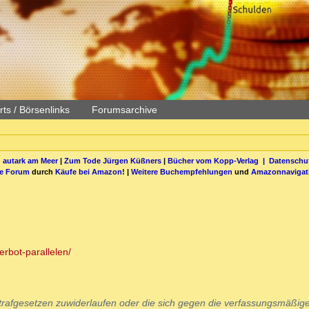
ts / Börsenlinks
Forumsarchive
 autark am Meer
|
Zum Tode Jürgen Küßners
|
Bücher vom Kopp-Verlag |
Datenschut
be Forum
durch
Käufe bei Amazon
! |
Weitere Buchempfehlungen
und
Amazonnavigat
erbot-parallelen/
trafgesetzen zuwiderlaufen oder die sich gegen die verfassungsmäßig