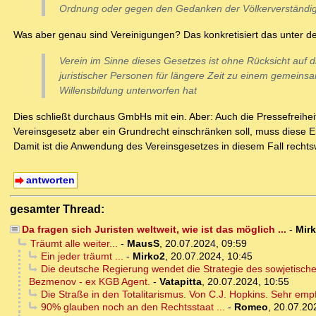
Ordnung oder gegen den Gedanken der Völkerverständigu
Was aber genau sind Vereinigungen? Das konkretisiert das unter d
Verein im Sinne dieses Gesetzes ist ohne Rücksicht auf d
juristischer Personen für längere Zeit zu einem gemeins
Willensbildung unterworfen hat
Dies schließt durchaus GmbHs mit ein. Aber: Auch die Pressefreihei
Vereinsgesetz aber ein Grundrecht einschränken soll, muss diese Ei
Damit ist die Anwendung des Vereinsgesetzes in diesem Fall rechtsw
antworten
gesamter Thread:
Da fragen sich Juristen weltweit, wie ist das möglich ...
-
Mir
Träumt alle weiter...
-
MausS
,
20.07.2024, 09:59
Ein jeder träumt ...
-
Mirko2
,
20.07.2024, 10:45
Die deutsche Regierung wendet die Strategie des sowjetischen
Bezmenov - ex KGB Agent.
-
Vatapitta
,
20.07.2024, 10:55
Die Straße in den Totalitarismus. Von C.J. Hopkins. Sehr emp
90% glauben noch an den Rechtsstaat ...
-
Romeo
,
20.07.20