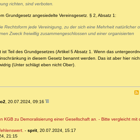
ng richten, sind verboten.
em Grundgesetz angesiedelte Vereinsgesetz. § 2, Absatz 1:
ie Rechtsform jede Vereinigung, zu der sich eine Mehrheit natürlicher 
amen Zweck freiwillig zusammengeschlossen und einer organisierten
t ist Teil des Grundgesetzes (Artikel 5 Absatz 1. Wenn das untergeordn
nschränkung in diesem Gesetz benannt werden. Das ist aber hier nicht
idrig (Unter schlägt eben nicht Ober).
ko2
,
20.07.2024, 09:16
 KGB zu Demoralisierung einer Gesellschaft an. - Bitte vergleicht mit 
fehlenswert.
-
sprit
,
20.07.2024, 15:17
24, 21:15