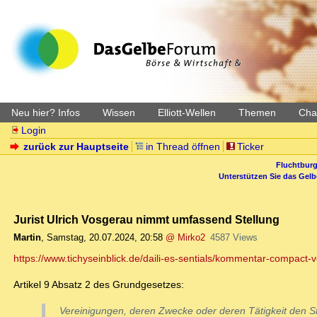
Neu hier? Infos
Wissen
Elliott-Wellen
Themen
Char
Login
zurück zur Hauptseite
in Thread öffnen
Ticker
Fluchtburg
Unterstützen Sie das Gel
Jurist Ulrich Vosgerau nimmt umfassend Stellung
Martin
,
Samstag, 20.07.2024, 20:58
@ Mirko2
4587 Views
https://www.tichyseinblick.de/daili-es-sentials/kommentar-compact-v
Artikel 9 Absatz 2 des Grundgesetzes:
Vereinigungen, deren Zwecke oder deren Tätigkeit den S