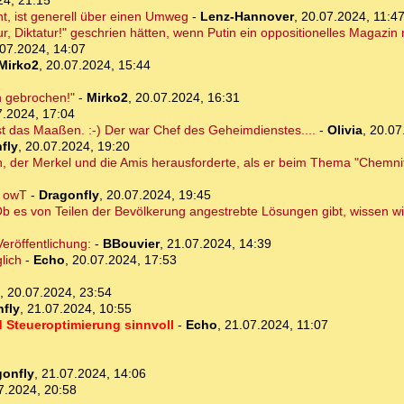
24, 21:15
, ist generell über einen Umweg
-
Lenz-Hannover
,
20.07.2024, 11:4
ur, Diktatur!" geschrien hätten, wenn Putin ein oppositionelles Magazin
07.2024, 14:07
Mirko2
,
20.07.2024, 15:44
h gebrochen!"
-
Mirko2
,
20.07.2024, 16:31
7.2024, 17:04
st das Maaßen. :-) Der war Chef des Geheimdienstes....
-
Olivia
,
20.07
fly
,
20.07.2024, 19:20
, der Merkel und die Amis herausforderte, als er beim Thema "Chemnitz
. owT
-
Dragonfly
,
20.07.2024, 19:45
 Ob es von Teilen der Bevölkerung angestrebte Lösungen gibt, wissen wir
eröffentlichung:
-
BBouvier
,
21.07.2024, 14:39
lich
-
Echo
,
20.07.2024, 17:53
,
20.07.2024, 23:54
fly
,
21.07.2024, 10:55
d Steueroptimierung sinnvoll
-
Echo
,
21.07.2024, 11:07
gonfly
,
21.07.2024, 14:06
7.2024, 20:58