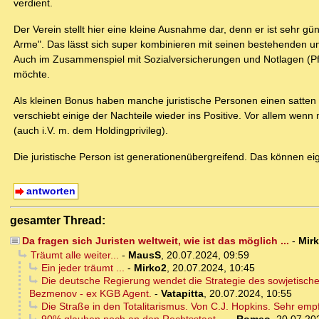
verdient.
Der Verein stellt hier eine kleine Ausnahme dar, denn er ist sehr g
Arme". Das lässt sich super kombinieren mit seinen bestehenden un
Auch im Zusammenspiel mit Sozialversicherungen und Notlagen (Pfleg
möchte.
Als kleinen Bonus haben manche juristische Personen einen satten
verschiebt einige der Nachteile wieder ins Positive. Vor allem wen
(auch i.V. m. dem Holdingprivileg).
Die juristische Person ist generationenübergreifend. Das können e
antworten
gesamter Thread:
Da fragen sich Juristen weltweit, wie ist das möglich ...
-
Mir
Träumt alle weiter...
-
MausS
,
20.07.2024, 09:59
Ein jeder träumt ...
-
Mirko2
,
20.07.2024, 10:45
Die deutsche Regierung wendet die Strategie des sowjetischen
Bezmenov - ex KGB Agent.
-
Vatapitta
,
20.07.2024, 10:55
Die Straße in den Totalitarismus. Von C.J. Hopkins. Sehr emp