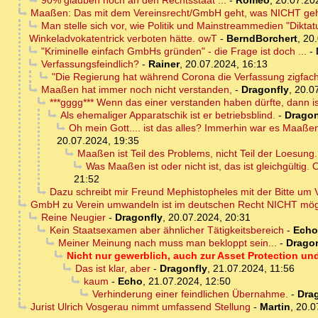
90% glauben noch an den Rechtsstaat ...
-
Romeo
,
20.07.20
Maaßen: Das mit dem Vereinsrecht/GmbH geht, was NICHT geht
Man stelle sich vor, wie Politik und Mainstreammedien "Diktat
Winkeladvokatentrick verboten hätte. owT
-
BerndBorchert
,
20.
"Kriminelle einfach GmbHs gründen" - die Frage ist doch ...
-
Verfassungsfeindlich?
-
Rainer
,
20.07.2024, 16:13
"Die Regierung hat während Corona die Verfassung zigfac
Maaßen hat immer noch nicht verstanden,
-
Dragonfly
,
20.0
***gggg*** Wenn das einer verstanden haben dürfte, dann i
Als ehemaliger Apparatschik ist er betriebsblind.
-
Dragon
Oh mein Gott.... ist das alles? Immerhin war es Maaßen
20.07.2024, 19:35
Maaßen ist Teil des Problems, nicht Teil der Loesung
Was Maaßen ist oder nicht ist, das ist gleichgültig.
21:52
Dazu schreibt mir Freund Mephistopheles mit der Bitte um V
GmbH zu Verein umwandeln ist im deutschen Recht NICHT mög
Reine Neugier
-
Dragonfly
,
20.07.2024, 20:31
Kein Staatsexamen aber ähnlicher Tätigkeitsbereich
-
Echo
Meiner Meinung nach muss man bekloppt sein...
-
Dragon
Nicht nur gewerblich, auch zur Asset Protection un
Das ist klar, aber
-
Dragonfly
,
21.07.2024, 11:56
kaum
-
Echo
,
21.07.2024, 12:50
Verhinderung einer feindlichen Übernahme.
-
Dra
Jurist Ulrich Vosgerau nimmt umfassend Stellung
-
Martin
,
20.0