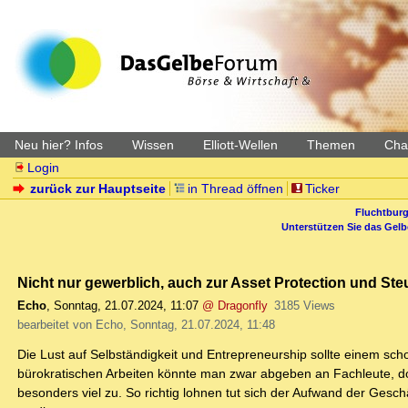
Neu hier? Infos
Wissen
Elliott-Wellen
Themen
Char
Login
zurück zur Hauptseite
in Thread öffnen
Ticker
Fluchtburg
Unterstützen Sie das Gel
Nicht nur gewerblich, auch zur Asset Protection und Ste
Echo
,
Sonntag, 21.07.2024, 11:07
@ Dragonfly
3185 Views
bearbeitet von Echo, Sonntag, 21.07.2024, 11:48
Die Lust auf Selbständigkeit und Entrepreneurship sollte einem sc
bürokratischen Arbeiten könnte man zwar abgeben an Fachleute, do
besonders viel zu. So richtig lohnen tut sich der Aufwand der Ge