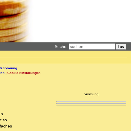
Suche:
Los
zerklärung
ion
|
Cookie-Einstellungen
Werbung
en
t so
lfaches