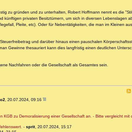
ünstig zu gründen und zu unterhalten, Robert Hoffmann nennt es die "Sti
d künftigen privaten Besitztümern, um sich in diversen Lebenslagen a
efall, Pleite, etc). Oder für Nebentätigkeiten, die man im Kleinen au
 Steuerfreibetrag und darüber hinaus einen pauschalen Körperschaftss
n man Gewinne thesauriert kann dies langfristig einen deutlichen Unter
igene Nachfahren oder die Gesellschaft als Gesamtes sein.
ko2
,
20.07.2024, 09:16
 KGB zu Demoralisierung einer Gesellschaft an. - Bitte vergleicht mit 
fehlenswert.
-
sprit
,
20.07.2024, 15:17