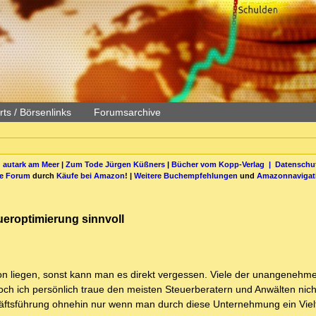
ts / Börsenlinks
Forumsarchive
 autark am Meer
|
Zum Tode Jürgen Küßners
|
Bücher vom Kopp-Verlag |
Datenschut
be Forum
durch
Käufe bei Amazon
! |
Weitere Buchempfehlungen
und
Amazonnavigat
ueroptimierung sinnvoll
hon liegen, sonst kann man es direkt vergessen. Viele der unangenehm
ch ich persönlich traue den meisten Steuerberatern und Anwälten nich
schäftsführung ohnehin nur wenn man durch diese Unternehmung ein Vie