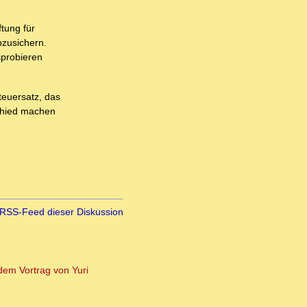
ftung für
bzusichern.
sprobieren
teuersatz, das
schied machen
RSS-Feed dieser Diskussion
dem Vortrag von Yuri