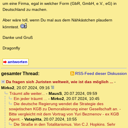
um eine Firma, egal in welcher Form (GbR, GmbH, e.V., eG) in
Deutschland zu machen.
Aber wäre toll, wenn Du mal aus dem Nähkästchen plaudern
könntest.
Danke und Gruß
Dragonfly
antworten
gesamter Thread:
RSS-Feed dieser Diskussion
Da fragen sich Juristen weltweit, wie ist das möglich ...
-
Mirko2
,
20.07.2024, 09:16
Träumt alle weiter...
-
MausS
,
20.07.2024, 09:59
Ein jeder träumt ...
-
Mirko2
,
20.07.2024, 10:45
Die deutsche Regierung wendet die Strategie des
sowjetischen KGB zu Demoralisierung einer Gesellschaft an. -
Bitte vergleicht mit dem Vortrag von Yuri Bezmenov - ex KGB
Agent.
-
Vatapitta
,
20.07.2024, 10:55
Die Straße in den Totalitarismus. Von C.J. Hopkins. Sehr