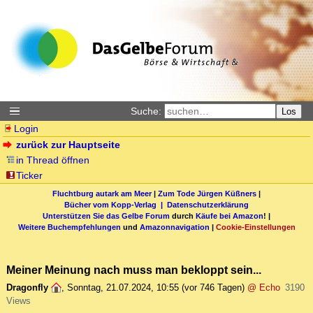
Suche:
Los
Login
zurück zur Hauptseite
in Thread öffnen
Ticker
Fluchtburg autark am Meer
|
Zum Tode Jürgen Küßners
|
Bücher vom Kopp-Verlag |
Datenschutzerklärung
Unterstützen Sie das Gelbe Forum
durch
Käufe bei Amazon
! |
Weitere Buchempfehlungen
und
Amazonnavigation
|
Cookie-Einstellungen
Meiner Meinung nach muss man bekloppt sein...
Dragonfly
,
Sonntag, 21.07.2024, 10:55
(vor 746 Tagen)
@ Echo
3190
Views