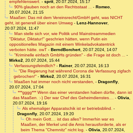
empfehlenswert.
-
sprit
,
20.07.2024, 15:17
90% glauben noch an den Rechtsstaat ...
-
Romeo
,
20.07.2024, 21:15
Maaßen: Das mit dem Vereinsrecht/GmbH geht, was NICHT
geht, ist generell über einen Umweg
-
Lenz-Hannover
,
20.07.2024, 11:47
Man stelle sich vor, wie Politik und Mainstreammedien
"Diktatur, Diktatur!" geschrien hätten, wenn Putin ein
oppositionelles Magazin mit einem Winkeladvokatentrick
verboten hätte. owT
-
BerndBorchert
,
20.07.2024, 14:07
"Kriminelle einfach GmbHs gründen" - die Frage ist doch ...
-
Mirko2
,
20.07.2024, 15:44
Verfassungsfeindlich?
-
Rainer
,
20.07.2024, 16:13
"Die Regierung hat während Corona die Verfassung zigfach
gebrochen!"
-
Mirko2
,
20.07.2024, 16:31
Maaßen hat immer noch nicht verstanden,
-
Dragonfly
,
20.07.2024, 17:04
***gggg*** Wenn das einer verstanden haben dürfte, dann ist
das Maaßen. :-) Der war Chef des Geheimdienstes....
-
Olivia
,
20.07.2024, 19:16
Als ehemaliger Apparatschik ist er betriebsblind.
-
Dragonfly
,
20.07.2024, 19:20
Oh mein Gott.... ist das alles? Immerhin war es
Maaßen, der Merkel und die Amis herausforderte, als er
beim Thema "Chemnitz" nicht log.
-
Olivia
,
20.07.2024,