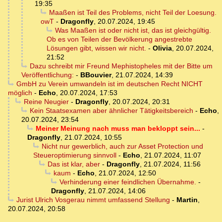
19:35
Maaßen ist Teil des Problems, nicht Teil der Loesung.
owT
-
Dragonfly
,
20.07.2024, 19:45
Was Maaßen ist oder nicht ist, das ist gleichgültig.
Ob es von Teilen der Bevölkerung angestrebte
Lösungen gibt, wissen wir nicht.
-
Olivia
,
20.07.2024,
21:52
Dazu schreibt mir Freund Mephistopheles mit der Bitte um
Veröffentlichung:
-
BBouvier
,
21.07.2024, 14:39
GmbH zu Verein umwandeln ist im deutschen Recht NICHT
möglich
-
Echo
,
20.07.2024, 17:53
Reine Neugier
-
Dragonfly
,
20.07.2024, 20:31
Kein Staatsexamen aber ähnlicher Tätigkeitsbereich
-
Echo
,
20.07.2024, 23:54
Meiner Meinung nach muss man bekloppt sein...
-
Dragonfly
,
21.07.2024, 10:55
Nicht nur gewerblich, auch zur Asset Protection und
Steueroptimierung sinnvoll
-
Echo
,
21.07.2024, 11:07
Das ist klar, aber
-
Dragonfly
,
21.07.2024, 11:56
kaum
-
Echo
,
21.07.2024, 12:50
Verhinderung einer feindlichen Übernahme.
-
Dragonfly
,
21.07.2024, 14:06
Jurist Ulrich Vosgerau nimmt umfassend Stellung
-
Martin
,
20.07.2024, 20:58